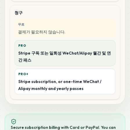
청구
무료
결제가 필요하지 않습니다.
PRO
Stripe 구독 또는 일회성 WeChat/Alipay 월간 및 연
간 패스
PRO+
Stripe subscription, or one-time WeChat /
Alipay monthly and yearly passes
Secure subscription billing with Card or PayPal. You can