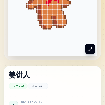
姜饼人
PEMULA
1h 18m
DICIPTA OLEH