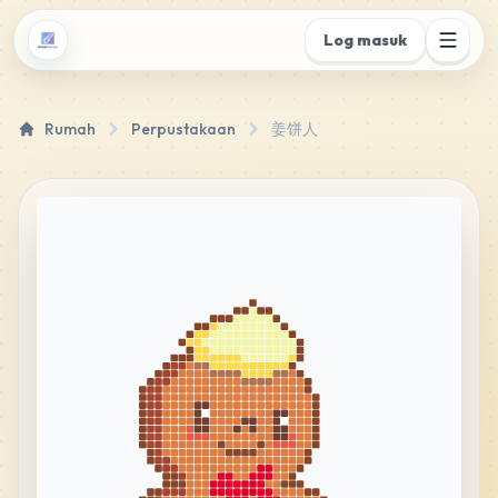
Log masuk
Rumah
Perpustakaan
姜饼人