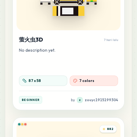
萤火虫3D
7 hari lalu
No description yet.
87
x
58
7 colors
by
zouyc1915199304
BEGINNER
z
882