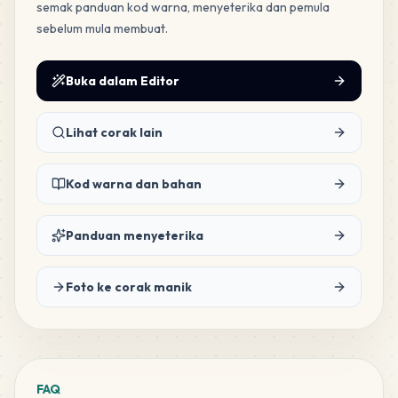
semak panduan kod warna, menyeterika dan pemula
MARD
•
MARD_F15
1
%
sebelum mula membuat.
2
H2
Buka dalam Editor
MARD
•
MARD_H2
0
%
Lihat corak lain
Kod warna dan bahan
Panduan menyeterika
Foto ke corak manik
FAQ