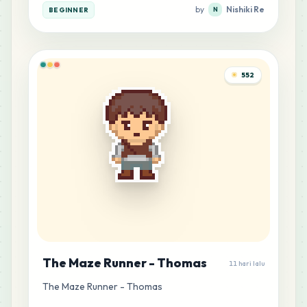
by
Nishiki Re
BEGINNER
N
552
The Maze Runner - Thomas
11 hari lalu
The Maze Runner - Thomas