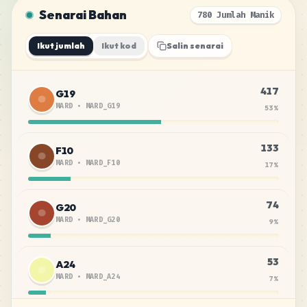
Senarai Bahan
780 Jumlah Manik
Ikut jumlah
Ikut kod
Salin senarai
417
G19
MARD
•
MARD_G19
53
%
133
F10
MARD
•
MARD_F10
17
%
74
G20
MARD
•
MARD_G20
9
%
53
A24
MARD
•
MARD_A24
7
%