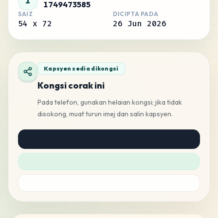
1
1749473585
SAIZ
DICIPTA PADA
54
x
72
26 Jun 2026
Kapsyen sedia dikongsi
Kongsi corak ini
Pada telefon, gunakan helaian kongsi; jika tidak
disokong, muat turun imej dan salin kapsyen.