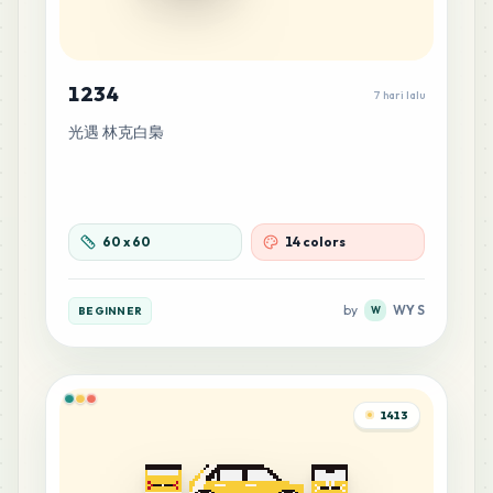
1234
7 hari lalu
光遇 林克白梟
60
x
60
14 colors
by
WY S
BEGINNER
W
1413