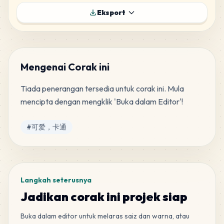
31
F5
Eksport
MARD
•
MARD_F5
4
%
28
A8
MARD
•
MARD_A8
4
%
Mengenai Corak ini
Tiada penerangan tersedia untuk corak ini. Mula 
18
G8
mencipta dengan mengklik 'Buka dalam Editor'!
MARD
•
MARD_G8
2
%
Tag
#
可爱，卡通
12
G13
MARD
•
MARD_G13
2
%
8
A14
Langkah seterusnya
MARD
•
MARD_A14
1
%
Jadikan corak ini projek siap
Buka dalam editor untuk melaras saiz dan warna, atau
4
F15