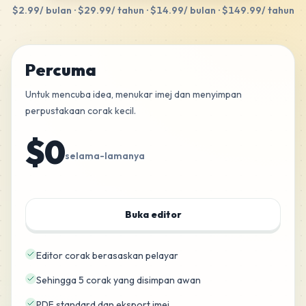
$2.99
/ bulan
·
$29.99
/ tahun
·
$14.99
/ bulan
·
$149.99
/ tahun
Percuma
Untuk mencuba idea, menukar imej dan menyimpan
perpustakaan corak kecil.
$0
selama-lamanya
Buka editor
Editor corak berasaskan pelayar
Sehingga 5 corak yang disimpan awan
PDF standard dan eksport imej