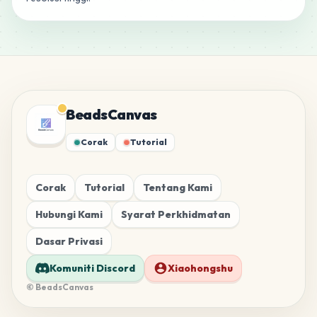
BeadsCanvas
Corak
Tutorial
Corak
Tutorial
Tentang Kami
Hubungi Kami
Syarat Perkhidmatan
Dasar Privasi
Komuniti Discord
Xiaohongshu
© BeadsCanvas