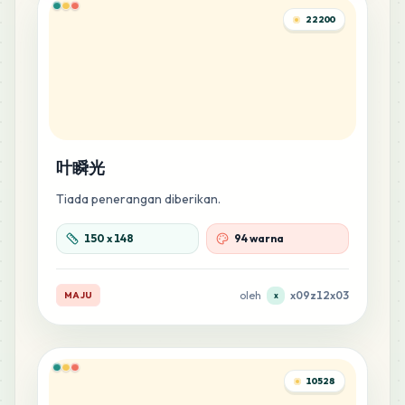
22200
186
D11
MARD
•
MARD_D11
1
%
183
H23
MARD
•
MARD_H23
1
%
叶瞬光
176
H17
MARD
•
MARD_H17
Tiada penerangan diberikan.
1
%
150
x
148
94 warna
174
C12
MARD
•
MARD_C12
1
%
oleh
x09z12x03
MAJU
x
154
H9
MARD
•
MARD_H9
1
%
10528
152
M10