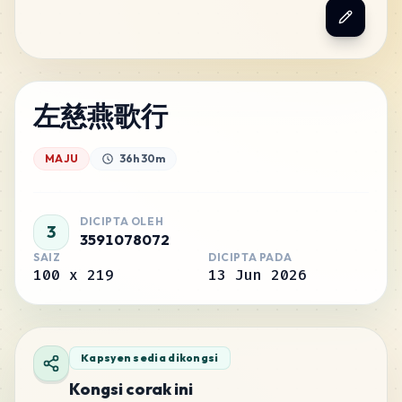
左慈燕歌行
MAJU
36h 30m
DICIPTA OLEH
3
3591078072
SAIZ
DICIPTA PADA
100
x
219
13 Jun 2026
Kapsyen sedia dikongsi
Kongsi corak ini