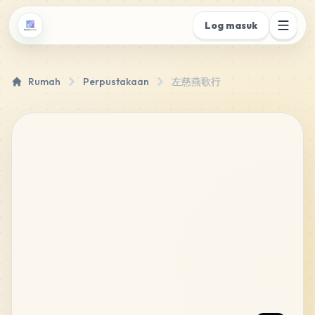
Log masuk
Rumah
Perpustakaan
左慈燕歌行