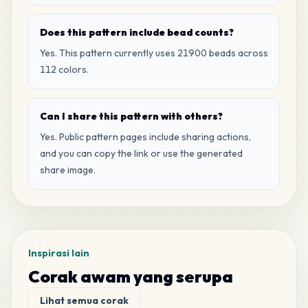
444
P1
MARD
•
MARD_P1
2
%
Does this pattern include bead counts?
Yes. This pattern currently uses 21900 beads across
405
H2
112 colors.
MARD
•
MARD_H2
2
%
Can I share this pattern with others?
378
P10
Yes. Public pattern pages include sharing actions,
MARD
•
MARD_P10
2
%
and you can copy the link or use the generated
share image.
375
H16
MARD
•
MARD_H16
2
%
339
P2
MARD
•
MARD_P2
Inspirasi lain
2
%
Corak awam yang serupa
313
H20
Lihat semua corak
MARD
•
MARD_H20