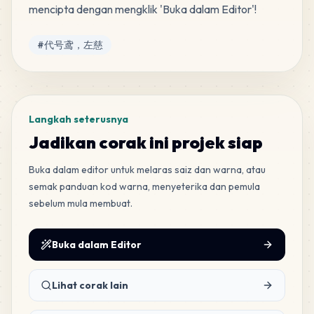
mencipta dengan mengklik 'Buka dalam Editor'!
MARD
•
MARD_H22
3
%
Tag
#
代号鸢，左慈
668
H4
MARD
•
MARD_H4
3
%
648
H6
Langkah seterusnya
MARD
•
MARD_H6
3
%
Jadikan corak ini projek siap
Buka dalam editor untuk melaras saiz dan warna, atau
646
M3
semak panduan kod warna, menyeterika dan pemula
MARD
•
MARD_M3
3
%
sebelum mula membuat.
631
H1
Buka dalam Editor
MARD
•
MARD_H1
3
%
Lihat corak lain
566
M15
MARD
•
MARD_M15
3
%