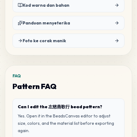
Kod warna dan bahan
520
D16
MARD
•
MARD_D16
2
%
Panduan menyeterika
517
H7
Foto ke corak manik
MARD
•
MARD_H7
2
%
517
P12
MARD
•
MARD_P12
2
%
FAQ
Pattern FAQ
515
R12
MARD
•
MARD_R12
2
%
Can I edit the 左慈燕歌行 bead pattern?
447
Yes. Open it in the BeadsCanvas editor to adjust
H19
MARD
•
MARD_H19
2
%
size, colors, and the material list before exporting
again.