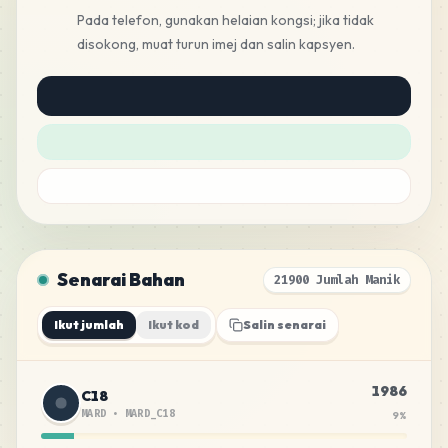
Pada telefon, gunakan helaian kongsi; jika tidak
disokong, muat turun imej dan salin kapsyen.
Senarai Bahan
21900 Jumlah Manik
Ikut jumlah
Ikut kod
Salin senarai
1986
C18
MARD
•
MARD_C18
9
%