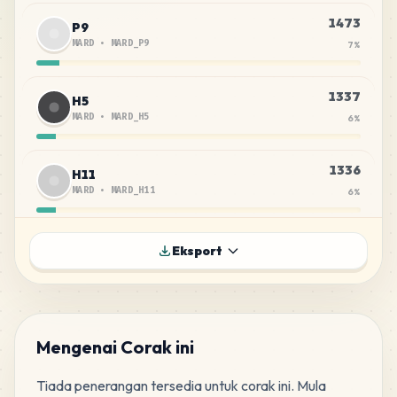
1473
P9
MARD
•
MARD_P9
7
%
1337
H5
MARD
•
MARD_H5
6
%
1336
H11
MARD
•
MARD_H11
6
%
1280
P11
Eksport
MARD
•
MARD_P11
6
%
772
H3
MARD
•
MARD_H3
4
%
Mengenai Corak ini
Tiada penerangan tersedia untuk corak ini. Mula 
757
H22