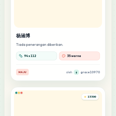
MARD
•
MARD_M10
1
%
151
E16
MARD
•
MARD_E16
1
%
杨涵博
148
D19
Tiada penerangan diberikan.
MARD
•
MARD_D19
1
%
94
x
112
35 warna
147
R13
MARD
•
MARD_R13
1
%
oleh
grace10970
MAJU
g
146
H8
MARD
•
MARD_H8
1
%
13300
141
P15
MARD
•
MARD_P15
1
%