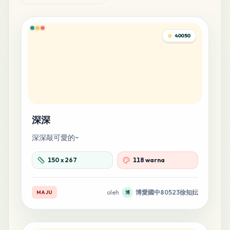
1
%
277
H10
40050
MARD
•
MARD_H10
1
%
232
E23
MARD
•
MARD_E23
1
%
227
D2
深深
MARD
•
MARD_D2
1
%
深深敲可愛的~
196
150
x
267
118 warna
H12
MARD
•
MARD_H12
1
%
oleh
博愛國中80523徐知妘
MAJU
博
192
E20
MARD
•
MARD_E20
1
%