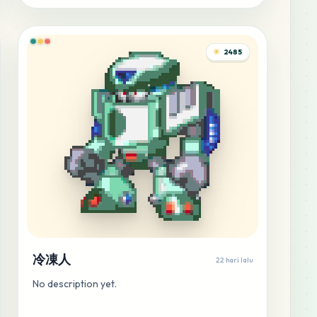
2485
冷凍人
22 hari lalu
No description yet.