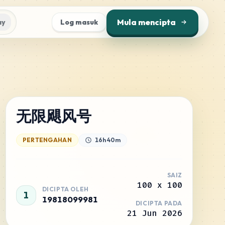
Mula mencipta
ay
Log masuk
无限飓风号
PERTENGAHAN
16h 40m
SAIZ
100
x
100
DICIPTA OLEH
1
19818099981
DICIPTA PADA
21 Jun 2026