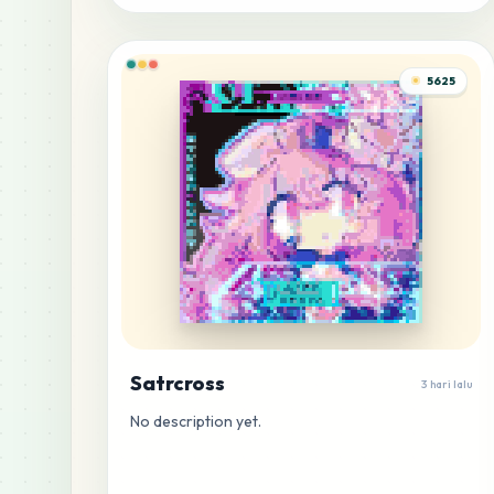
5625
Satrcross
3 hari lalu
No description yet.