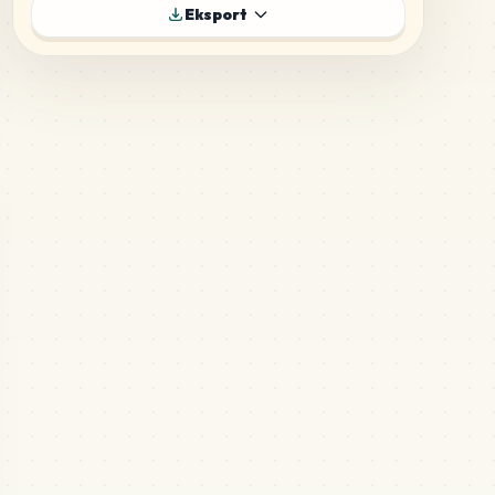
588
H6
Eksport
MARD
•
MARD_H6
6
%
515
H7
MARD
•
MARD_H7
5
%
392
E23
MARD
•
MARD_E23
4
%
167
H4
MARD
•
MARD_H4
2
%
165
M12
MARD
•
MARD_M12
2
%
131
M10
MARD
•
MARD_M10
1
%