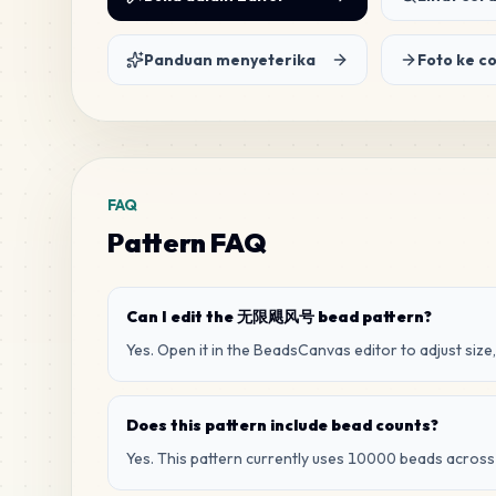
Panduan menyeterika
Foto ke c
FAQ
Pattern FAQ
Can I edit the 无限飓风号 bead pattern?
Yes. Open it in the BeadsCanvas editor to adjust size,
Does this pattern include bead counts?
Yes. This pattern currently uses 10000 beads across