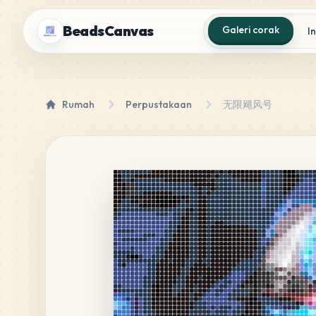
BeadsCanvas
Galeri corak
I
Rumah
Perpustakaan
无限飓风号