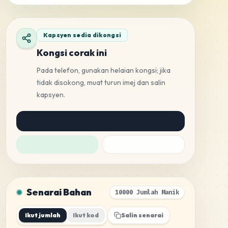
Kapsyen sedia dikongsi
Kongsi corak ini
Pada telefon, gunakan helaian kongsi; jika
tidak disokong, muat turun imej dan salin
kapsyen.
Senarai Bahan
10000 Jumlah Manik
Ikut jumlah
Ikut kod
Salin senarai