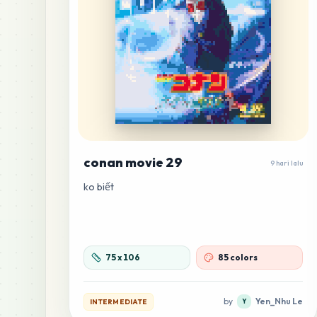
conan movie 29
9 hari lalu
ko biết
75
x
106
85 colors
by
Yen_Nhu Le
INTERMEDIATE
Y