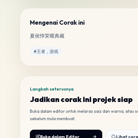
Mengenai Corak ini
夏侯惇荣耀典藏
Tag
#
王者，游戏
Langkah seterusnya
Jadikan corak ini projek siap
Buka dalam editor untuk melaras saiz dan warna, atau
sebelum mula membuat.
Buka dalam Editor
Lihat cora