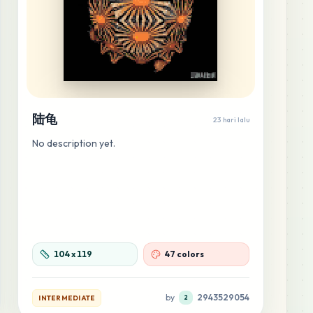
陆龟
23 hari lalu
No description yet.
104
x
119
47 colors
by
2943529054
INTERMEDIATE
2