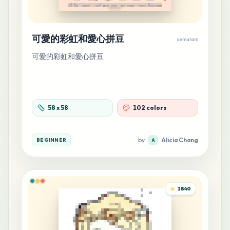
6
B21
可愛的彩虹和愛心拼豆
semalam
MARD
•
MARD_B21
0
%
可愛的彩虹和愛心拼豆
6
F14
MARD
•
MARD_F14
0
%
58
x
58
102 colors
5
A13
MARD
•
MARD_A13
0
%
by
Alicia Chang
BEGINNER
A
5
A17
MARD
•
MARD_A17
0
%
1840
5
B25
MARD
•
MARD_B25
0
%