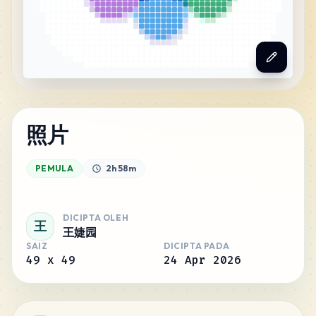
照片
PEMULA
2h 58m
DICIPTA OLEH
王
王婕园
SAIZ
DICIPTA PADA
49
x
49
24 Apr 2026