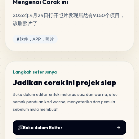
Mengenai Corak ini
2026年4月24日打开照片发现居然有9150个项目，
54
B14
该删照片了
MARD
•
MARD_B14
3
%
Tag
#
软件，APP，照片
53
A6
MARD
•
MARD_A6
3
%
48
F12
Langkah seterusnya
MARD
•
MARD_F12
3
%
Jadikan corak ini projek siap
Buka dalam editor untuk melaras saiz dan warna, atau
45
A8
semak panduan kod warna, menyeterika dan pemula
MARD
•
MARD_A8
3
%
sebelum mula membuat.
30
A10
Buka dalam Editor
MARD
•
MARD_A10
2
%