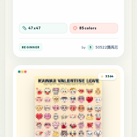
7
A1
MARD
•
MARD_A1
0
%
7
47
x
47
85 colors
A19
MARD
•
MARD_A19
0
%
by
50522龔禹芯
BEGINNER
5
7
B20
MARD
•
MARD_B20
0
%
3364
7
C8
MARD
•
MARD_C8
0
%
7
D23
MARD
•
MARD_D23
0
%
6
B10
MARD
•
MARD_B10
0
%