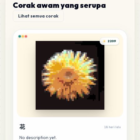
Corak awam yang serupa
9
C9
Lihat semua corak
MARD
•
MARD_C9
1
%
9
C19
2209
MARD
•
MARD_C19
1
%
9
F13
MARD
•
MARD_F13
1
%
9
H21
MARD
•
MARD_H21
1
%
8
A11
MARD
•
MARD_A11
0
%
花
18 hari lalu
No description yet.