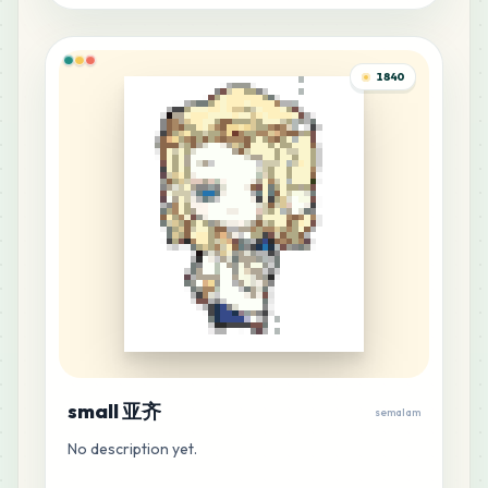
MARD
•
MARD_B30
0
%
1840
4
C14
MARD
•
MARD_C14
0
%
4
D12
MARD
•
MARD_D12
0
%
4
E7
MARD
•
MARD_E7
0
%
4
E10
MARD
•
MARD_E10
0
%
small 亚齐
semalam
4
E17
No description yet.
MARD
•
MARD_E17
0
%