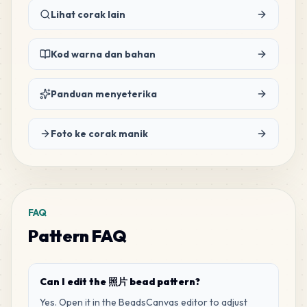
Lihat corak lain
26
B17
MARD
•
MARD_B17
1
%
Kod warna dan bahan
24
B8
MARD
•
MARD_B8
1
%
Panduan menyeterika
18
H1
Foto ke corak manik
MARD
•
MARD_H1
1
%
17
D20
MARD
•
MARD_D20
1
%
FAQ
Pattern FAQ
12
D5
MARD
•
MARD_D5
1
%
Can I edit the 照片 bead pattern?
12
Yes. Open it in the BeadsCanvas editor to adjust
E6