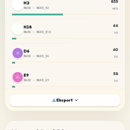
855
H2
MARD
•
MARD_H2
48
%
66
H18
MARD
•
MARD_H18
4
%
60
D6
MARD
•
MARD_D6
3
%
58
E9
MARD
•
MARD_E9
3
%
57
B7
Eksport
MARD
•
MARD_B7
3
%
55
C6
MARD
•
MARD_C6
3
%