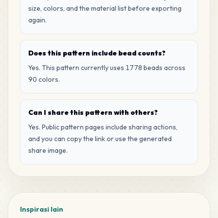
MARD
•
MARD_E6
1
%
size, colors, and the material list before exporting
again.
12
F3
MARD
•
MARD_F3
1
%
Does this pattern include bead counts?
Yes. This pattern currently uses 1778 beads across
11
D16
90 colors.
MARD
•
MARD_D16
1
%
Can I share this pattern with others?
10
A26
Yes. Public pattern pages include sharing actions,
MARD
•
MARD_A26
1
%
and you can copy the link or use the generated
share image.
10
C7
MARD
•
MARD_C7
1
%
10
D25
MARD
•
MARD_D25
Inspirasi lain
1
%