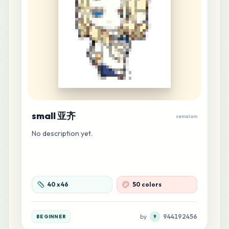
5
E3
MARD
•
MARD_E3
0
%
5
F9
MARD
•
MARD_F9
0
%
5
H17
MARD
•
MARD_H17
0
%
small 亚齐
semalam
No description yet.
4
B13
MARD
•
MARD_B13
0
%
4
B16
40
x
46
50 colors
MARD
•
MARD_B16
0
%
by
944192456
BEGINNER
9
4
B30