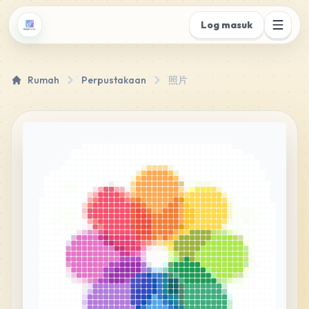
Log masuk
Rumah
Perpustakaan
照片