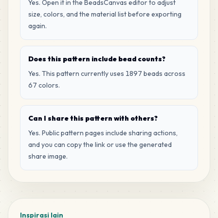
Yes. Open it in the BeadsCanvas editor to adjust
size, colors, and the material list before exporting
26
G13
again.
MARD
•
MARD_G13
1
%
25
F16
Does this pattern include bead counts?
MARD
•
MARD_F16
1
%
Yes. This pattern currently uses 1897 beads across
67 colors.
25
H7
MARD
•
MARD_H7
1
%
Can I share this pattern with others?
Yes. Public pattern pages include sharing actions,
23
F23
and you can copy the link or use the generated
MARD
•
MARD_F23
1
%
share image.
18
G14
MARD
•
MARD_G14
1
%
Inspirasi lain
18