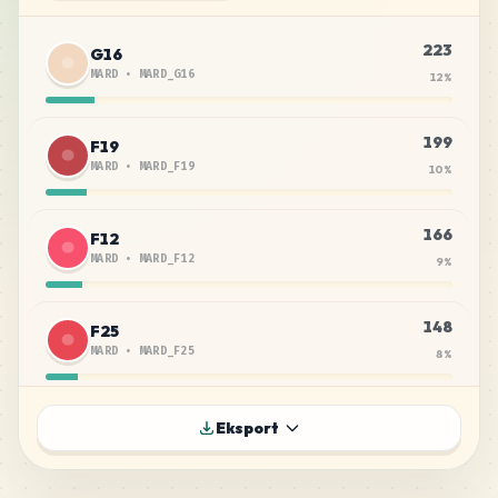
223
G16
MARD
•
MARD_G16
12
%
199
F19
MARD
•
MARD_F19
10
%
166
F12
MARD
•
MARD_F12
9
%
148
F25
MARD
•
MARD_F25
8
%
133
A7
Eksport
MARD
•
MARD_A7
7
%