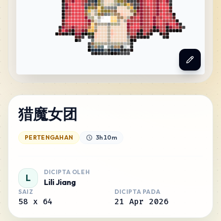
猎魔女团
PERTENGAHAN
3h 10m
DICIPTA OLEH
L
Lili Jiang
SAIZ
DICIPTA PADA
58
x
64
21 Apr 2026