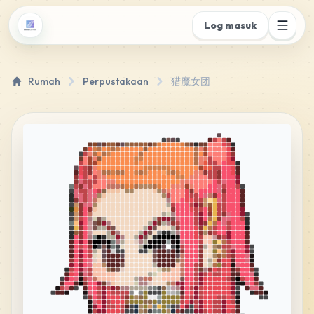
Log masuk
Rumah
Perpustakaan
猎魔女团