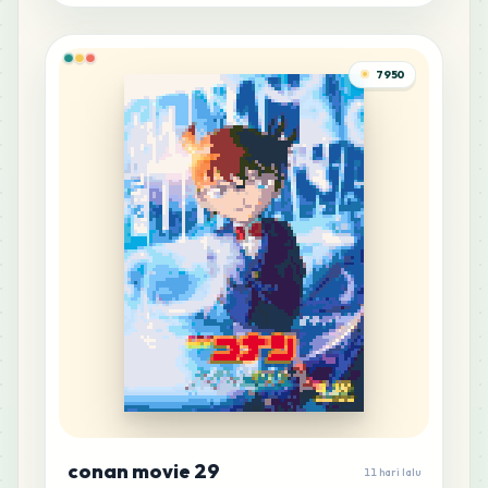
5
F20
MARD
•
MARD_F20
0
%
7950
5
H23
MARD
•
MARD_H23
0
%
4
A14
MARD
•
MARD_A14
0
%
4
A23
MARD
•
MARD_A23
0
%
4
G21
MARD
•
MARD_G21
0
%
conan movie 29
11 hari lalu
4