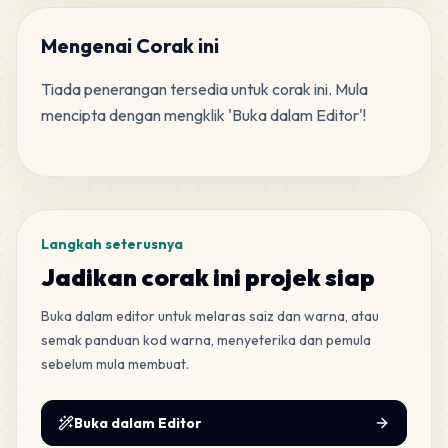
97
F7
MARD
•
MARD_F7
5
%
Mengenai Corak ini
Tiada penerangan tersedia untuk corak ini. Mula 
87
F11
mencipta dengan mengklik 'Buka dalam Editor'!
MARD
•
MARD_F11
5
%
Tag
63
H5
MARD
•
MARD_H5
3
%
Langkah seterusnya
61
F6
Jadikan corak ini projek siap
MARD
•
MARD_F6
3
%
Buka dalam editor untuk melaras saiz dan warna, atau
semak panduan kod warna, menyeterika dan pemula
56
H16
sebelum mula membuat.
MARD
•
MARD_H16
3
%
Buka dalam Editor
53
M7