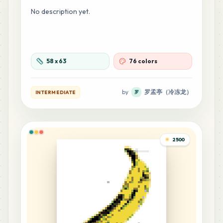
No description yet.
15
G7
MARD
•
MARD_G7
1
%
58
x
63
76 colors
15
G8
MARD
•
MARD_G8
1
%
by
罗孟亭（冷冻龙）
INTERMEDIATE
罗
15
M12
MARD
•
MARD_M12
1
%
2500
12
E14
MARD
•
MARD_E14
1
%
12
M6
MARD
•
MARD_M6
1
%