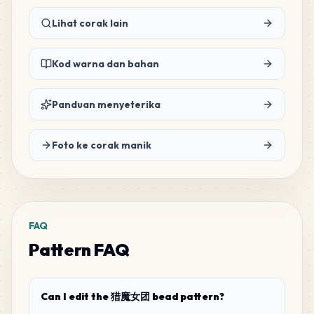
MARD
•
MARD_M7
3
%
Lihat corak lain
44
A19
MARD
•
MARD_A19
2
%
Kod warna dan bahan
40
Panduan menyeterika
F9
MARD
•
MARD_F9
2
%
Foto ke corak manik
37
H6
MARD
•
MARD_H6
2
%
35
B26
FAQ
MARD
•
MARD_B26
2
%
Pattern FAQ
28
M9
MARD
•
MARD_M9
1
%
Can I edit the 猎魔女团 bead pattern?