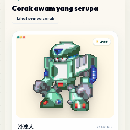
M8
MARD
•
MARD_M8
Corak awam yang serupa
1
%
Lihat semua corak
18
M15
MARD
•
MARD_M15
1
%
2485
17
G17
MARD
•
MARD_G17
1
%
16
M14
MARD
•
MARD_M14
1
%
15
F18
MARD
•
MARD_F18
1
%
15
G5
冷凍人
MARD
•
MARD_G5
1
%
24 hari lalu