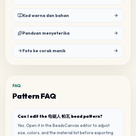
Kod warna dan bahan
Panduan menyeterika
Foto ke corak manik
FAQ
Pattern FAQ
Can I edit the 电锯人 帕瓦 bead pattern?
Yes. Open it in the BeadsCanvas editor to adjust
size, colors, and the material list before exporting