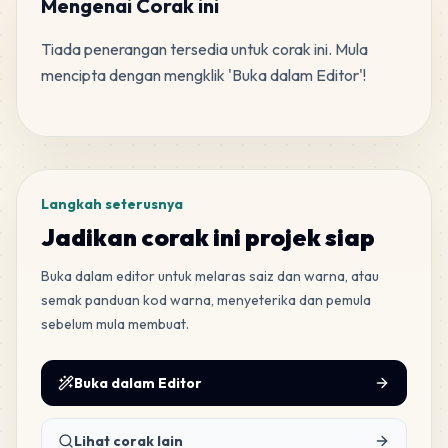
Mengenai Corak ini
Tiada penerangan tersedia untuk corak ini. Mula 
121
H7
mencipta dengan mengklik 'Buka dalam Editor'!
MARD
•
MARD_H7
5
%
Tag
96
H2
MARD
•
MARD_H2
4
%
Langkah seterusnya
41
F5
Jadikan corak ini projek siap
MARD
•
MARD_F5
2
%
Buka dalam editor untuk melaras saiz dan warna, atau
semak panduan kod warna, menyeterika dan pemula
28
C12
sebelum mula membuat.
MARD
•
MARD_C12
1
%
Buka dalam Editor
Lihat corak lain