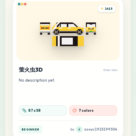
1413
萤火虫3D
6 hari lalu
No description yet.
87
x
58
7 colors
by
zouyc1915199304
BEGINNER
z