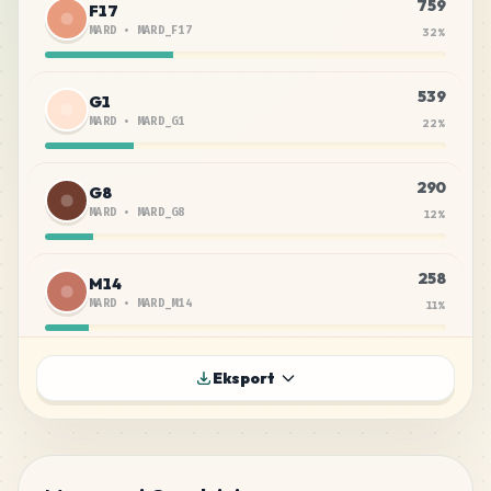
759
F17
MARD
•
MARD_F17
32
%
539
G1
MARD
•
MARD_G1
22
%
290
G8
MARD
•
MARD_G8
12
%
258
M14
MARD
•
MARD_M14
11
%
136
F6
Eksport
MARD
•
MARD_F6
6
%
133
F8
MARD
•
MARD_F8
6
%