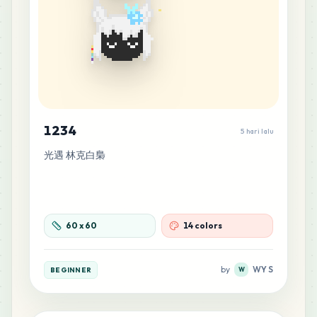
1234
5 hari lalu
光遇 林克白梟
60
x
60
14 colors
by
WY S
BEGINNER
W