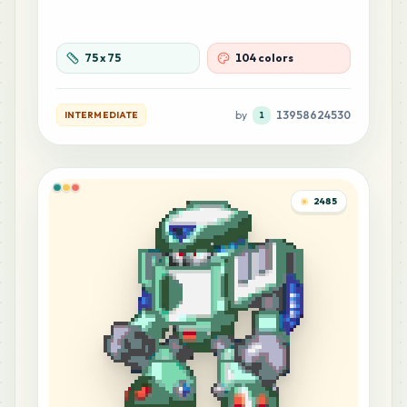
75
x
75
104 colors
by
13958624530
INTERMEDIATE
1
2485