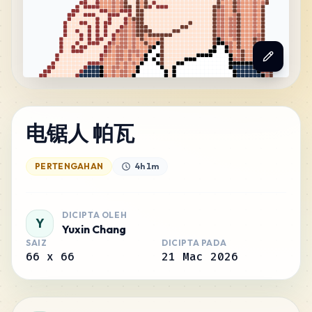
电锯人 帕瓦
PERTENGAHAN
4h 1m
DICIPTA OLEH
Y
Yuxin Chang
SAIZ
DICIPTA PADA
66
x
66
21 Mac 2026