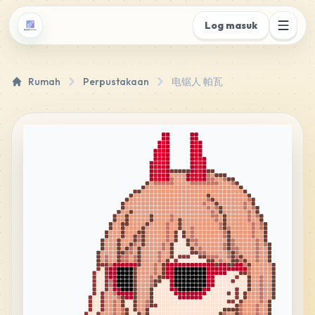
Log masuk
Rumah
Perpustakaan
电锯人 帕瓦