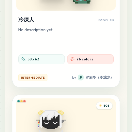
冷凍人
22 hari lalu
No description yet.
58
x
63
76 colors
by
罗孟亭（冷冻龙）
INTERMEDIATE
罗
806