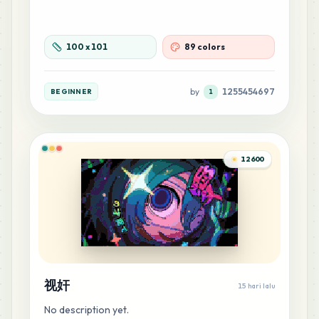
24
F24
MARD
•
MARD_F24
0
%
100
x
101
89 colors
21
M13
MARD
•
MARD_M13
0
%
by
1255454697
BEGINNER
1
20
G8
MARD
•
MARD_G8
0
%
12600
19
M1
MARD
•
MARD_M1
0
%
18
A6
MARD
•
MARD_A6
0
%
视奸
15 hari lalu
18
B7
No description yet.
MARD
•
MARD_B7
0
%