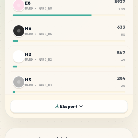
8917
E8
MARD
•
MARD_E8
70
%
633
H6
MARD
•
MARD_H6
5
%
547
H2
MARD
•
MARD_H2
4
%
284
H3
MARD
•
MARD_H3
2
%
261
H5
Eksport
MARD
•
MARD_H5
2
%
201
A26
MARD
•
MARD_A26
2
%