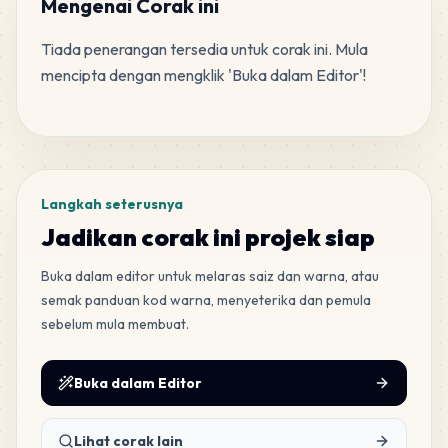
Mengenai Corak ini
Tiada penerangan tersedia untuk corak ini. Mula 
200
G9
mencipta dengan mengklik 'Buka dalam Editor'!
MARD
•
MARD_G9
2
%
Tag
144
A10
MARD
•
MARD_A10
1
%
Langkah seterusnya
127
E23
Jadikan corak ini projek siap
MARD
•
MARD_E23
1
%
Buka dalam editor untuk melaras saiz dan warna, atau
semak panduan kod warna, menyeterika dan pemula
107
H11
sebelum mula membuat.
MARD
•
MARD_H11
1
%
Buka dalam Editor
104
E21
MARD
•
MARD_E21
1
%
Lihat corak lain