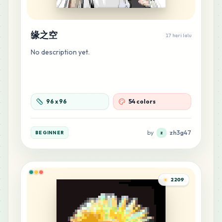
11
H8
MARD
•
MARD_H8
0
%
缘之空
17 hari lalu
No description yet.
11
M2
MARD
•
MARD_M2
0
%
11
R3
96
x
96
54 colors
MARD
•
MARD_R3
0
%
by
zh3g47
BEGINNER
z
10
F21
MARD
•
MARD_F21
0
%
10
G19
2209
MARD
•
MARD_G19
0
%
10
M8