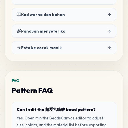
93
M15
MARD
•
MARD_M15
1
%
Kod warna dan bahan
85
Panduan menyeterika
M12
MARD
•
MARD_M12
1
%
Foto ke corak manik
80
E20
MARD
•
MARD_E20
1
%
77
H4
FAQ
MARD
•
MARD_H4
1
%
Pattern FAQ
73
M10
MARD
•
MARD_M10
1
%
Can I edit the 超爱宫崎骏 bead pattern?
Yes. Open it in the BeadsCanvas editor to adjust
size, colors, and the material list before exporting
66
H1