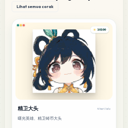
Lihat semua corak
38
G14
MARD
•
MARD_G14
0
%
10100
36
P9
MARD
•
MARD_P9
0
%
33
G17
MARD
•
MARD_G17
0
%
29
E15
MARD
•
MARD_E15
0
%
25
R12
精卫大头
4 hari lalu
MARD
•
MARD_R12
0
%
曙光英雄、精卫铸币大头