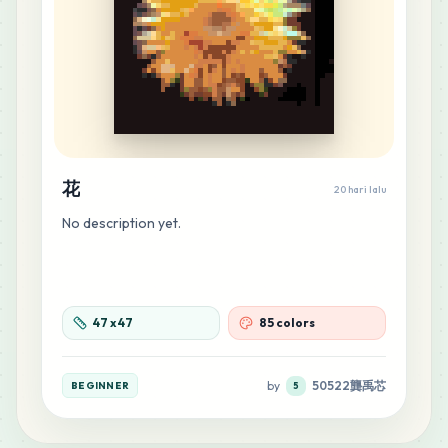
MARD
•
MARD_M8
0
%
10
M9
MARD
•
MARD_M9
0
%
9
H9
MARD
•
MARD_H9
0
%
花
20 hari lalu
No description yet.
8
A7
MARD
•
MARD_A7
0
%
8
47
x
47
85 colors
G20
MARD
•
MARD_G20
0
%
by
50522龔禹芯
BEGINNER
5
7
G2
MARD
•
MARD_G2
0
%