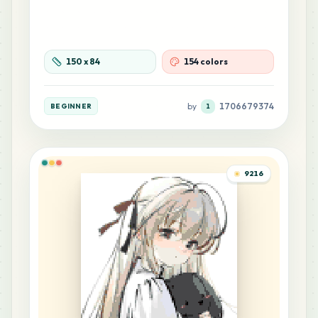
16
H14
MARD
•
MARD_H14
0
%
150
x
84
154 colors
15
B26
by
1706679374
BEGINNER
1
MARD
•
MARD_B26
0
%
13
A25
MARD
•
MARD_A25
9216
0
%
12
F10
MARD
•
MARD_F10
0
%
11
G21
MARD
•
MARD_G21
0
%