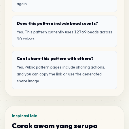
again.
MARD
•
MARD_H1
1
%
50
P1
Does this pattern include bead counts?
MARD
•
MARD_P1
0
%
Yes. This pattern currently uses 12769 beads across
90 colors.
45
H20
MARD
•
MARD_H20
0
%
Can I share this pattern with others?
Yes. Public pattern pages include sharing actions,
43
G5
and you can copy the link or use the generated
MARD
•
MARD_G5
0
%
share image.
42
Q3
MARD
•
MARD_Q3
0
%
Inspirasi lain
41
H23
MARD
•
MARD_H23
Corak awam yang serupa
0
%