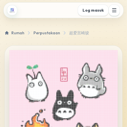
Log masuk
Rumah
Perpustakaan
超爱宫崎骏