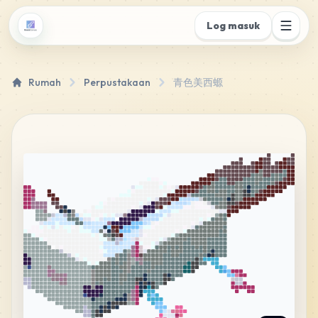
Log masuk
Rumah
Perpustakaan
青色美西螈