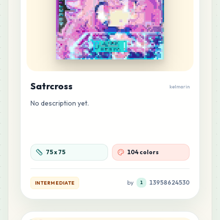
Satrcross
kelmarin
No description yet.
75
x
75
104 colors
by
13958624530
INTERMEDIATE
1