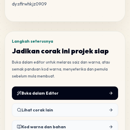
dy:sflrwhkjz0909
MARD
•
MARD_C13
4
%
Tag
61
R14
MARD
•
MARD_R14
4
%
Langkah seterusnya
43
D10
Jadikan corak ini projek siap
MARD
•
MARD_D10
3
%
Buka dalam editor untuk melaras saiz dan warna, atau
semak panduan kod warna, menyeterika dan pemula
40
P23
sebelum mula membuat.
MARD
•
MARD_P23
3
%
Buka dalam Editor
39
Z2
MARD
•
MARD_Z2
3
%
Lihat corak lain
36
H5
MARD
•
MARD_H5
2
%
Kod warna dan bahan