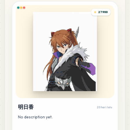
1
%
27900
7
P2
MARD
•
MARD_P2
0
%
5
B21
MARD
•
MARD_B21
0
%
3
E20
MARD
•
MARD_E20
0
%
3
H22
MARD
•
MARD_H22
0
%
明日香
20 hari lalu
3
Q3
No description yet.
MARD
•
MARD_Q3
0
%