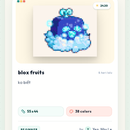
2420
blox fruits
8 hari lalu
ko biết
55
x
44
38 colors
by
Yen_Nhu Le
BEGINNER
Y