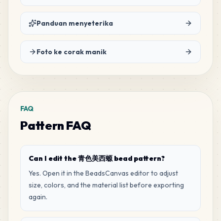
34
Panduan menyeterika
D16
MARD
•
MARD_D16
2
%
Foto ke corak manik
29
C12
MARD
•
MARD_C12
2
%
22
C24
FAQ
MARD
•
MARD_C24
1
%
Pattern FAQ
22
M11
MARD
•
MARD_M11
1
%
Can I edit the 青色美西螈 bead pattern?
Yes. Open it in the BeadsCanvas editor to adjust
size, colors, and the material list before exporting
19
C21
again.
MARD
•
MARD_C21
1
%