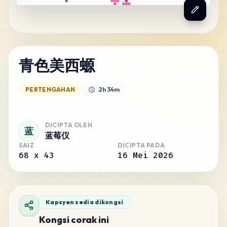
青色美西螈
PERTENGAHAN
2h 34m
DICIPTA OLEH
蓝
蓝莓仪
SAIZ
DICIPTA PADA
68
x
43
16 Mei 2026
Kapsyen sedia dikongsi
Kongsi corak ini