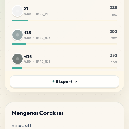
228
P1
MARD
•
MARD_P1
15
%
200
H15
MARD
•
MARD_H15
13
%
152
M15
MARD
•
MARD_M15
10
%
97
F11
Eksport
MARD
•
MARD_F11
6
%
83
M12
MARD
•
MARD_M12
5
%
Mengenai Corak ini
minecraft

65
C13