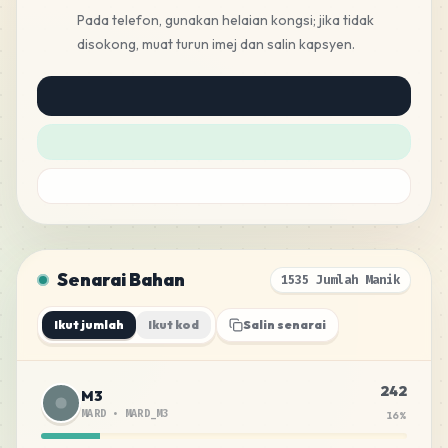
Pada telefon, gunakan helaian kongsi; jika tidak
disokong, muat turun imej dan salin kapsyen.
Senarai Bahan
1535 Jumlah Manik
Ikut jumlah
Ikut kod
Salin senarai
242
M3
MARD
•
MARD_M3
16
%