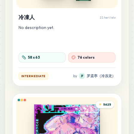
MARD
•
MARD_C18
0
%
冷凍人
21 hari lalu
1
C19
No description yet.
MARD
•
MARD_C19
0
%
1
E7
MARD
•
MARD_E7
0
%
58
x
63
76 colors
1
H1
by
罗孟亭（冷冻龙）
INTERMEDIATE
罗
MARD
•
MARD_H1
0
%
1
H2
MARD
•
MARD_H2
5625
0
%
1
H3
MARD
•
MARD_H3
0
%