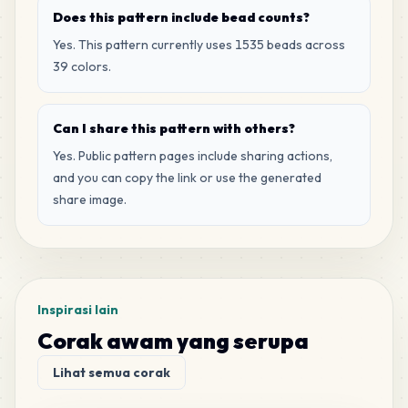
19
C26
Does this pattern include bead counts?
MARD
•
MARD_C26
1
%
Yes. This pattern currently uses 1535 beads across
39 colors.
17
H4
MARD
•
MARD_H4
1
%
Can I share this pattern with others?
Yes. Public pattern pages include sharing actions,
16
P12
and you can copy the link or use the generated
MARD
•
MARD_P12
1
%
share image.
13
E23
MARD
•
MARD_E23
1
%
Inspirasi lain
11
E4
MARD
•
MARD_E4
Corak awam yang serupa
1
%
Lihat semua corak
10
H20
MARD
•
MARD_H20