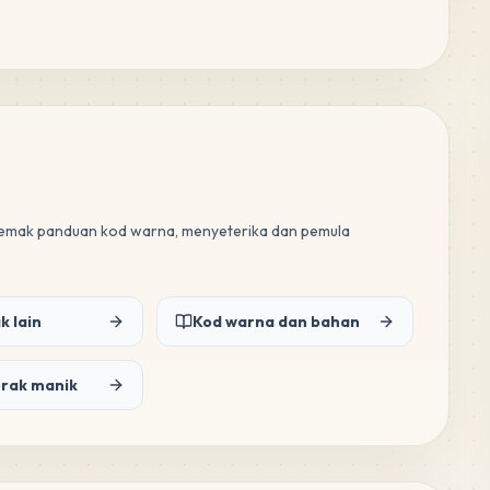
 semak panduan kod warna, menyeterika dan pemula
k lain
Kod warna dan bahan
orak manik