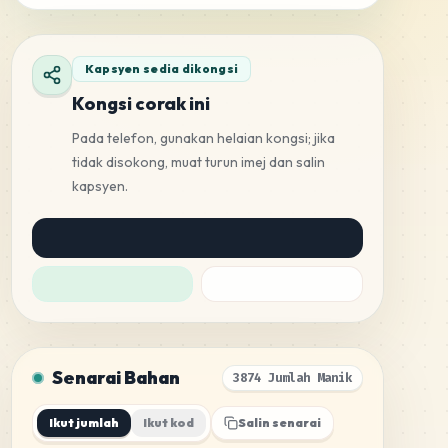
Kapsyen sedia dikongsi
Kongsi corak ini
Pada telefon, gunakan helaian kongsi; jika
tidak disokong, muat turun imej dan salin
kapsyen.
Senarai Bahan
3874 Jumlah Manik
Ikut jumlah
Ikut kod
Salin senarai