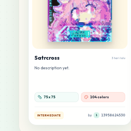
Satrcross
3 hari lalu
No description yet.
75
x
75
104 colors
by
13958624530
INTERMEDIATE
1