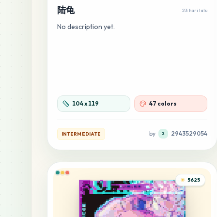
陆龟
23 hari lalu
No description yet.
104
x
119
47 colors
by
2943529054
INTERMEDIATE
2
5625