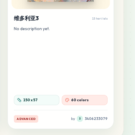
维多利亚3
15 hari lalu
No description yet.
150
x
57
60 colors
by
3406233079
ADVANCED
3