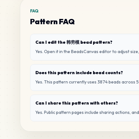
FAQ
Pattern FAQ
Can I edit the 韩劳模 bead pattern?
Yes. Open it in the BeadsCanvas editor to adjust size,
Does this pattern include bead counts?
Yes. This pattern currently uses 3874 beads across 5
Can I share this pattern with others?
Yes. Public pattern pages include sharing actions, an