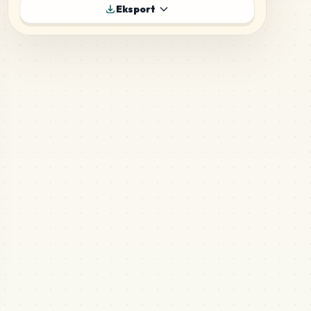
195
B22
Eksport
MARD
•
MARD_B22
5
%
181
C19
MARD
•
MARD_C19
5
%
169
H16
MARD
•
MARD_H16
4
%
120
G14
MARD
•
MARD_G14
3
%
98
M15
MARD
•
MARD_M15
3
%
89
C28
MARD
•
MARD_C28
2
%