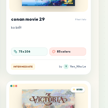
conan movie 29
9 hari lalu
ko biết
75
x
106
85 colors
by
Yen_Nhu Le
INTERMEDIATE
Y
8550