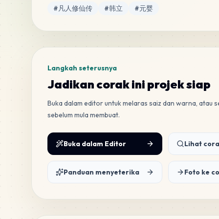
Tag
#
凡人修仙传
#
韩立
#
元婴
Langkah seterusnya
Jadikan corak ini projek siap
Buka dalam editor untuk melaras saiz dan warna, atau
sebelum mula membuat.
Buka dalam Editor
Lihat cora
Panduan menyeterika
Foto ke c