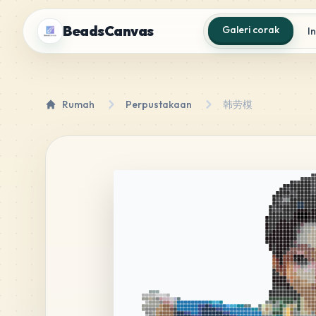
BeadsCanvas
Galeri corak
I
Rumah
Perpustakaan
韩劳模