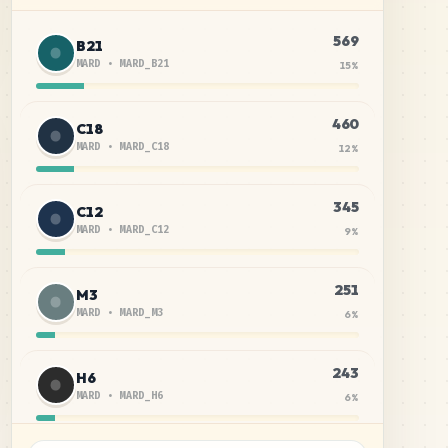
569
B21
MARD
•
MARD_B21
15
%
460
C18
MARD
•
MARD_C18
12
%
345
C12
MARD
•
MARD_C12
9
%
251
M3
MARD
•
MARD_M3
6
%
243
H6
MARD
•
MARD_H6
6
%