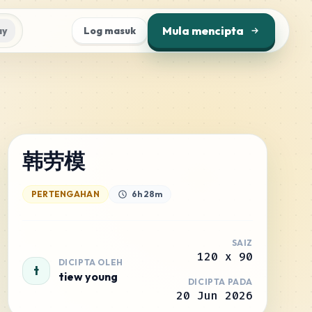
Mula mencipta
ay
Log masuk
韩劳模
PERTENGAHAN
6h 28m
SAIZ
120
x
90
DICIPTA OLEH
t
tiew young
DICIPTA PADA
20 Jun 2026