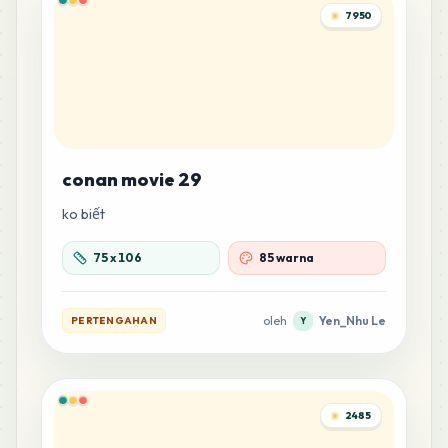
0
%
7950
56
M12
MARD
•
MARD_M12
0
%
55
M7
MARD
•
MARD_M7
0
%
conan movie 29
ko biết
50
M9
MARD
•
MARD_M9
0
%
75
x
106
85 warna
48
E23
oleh
Yen_Nhu Le
PERTENGAHAN
Y
MARD
•
MARD_E23
0
%
48
H18
MARD
•
MARD_H18
2485
0
%