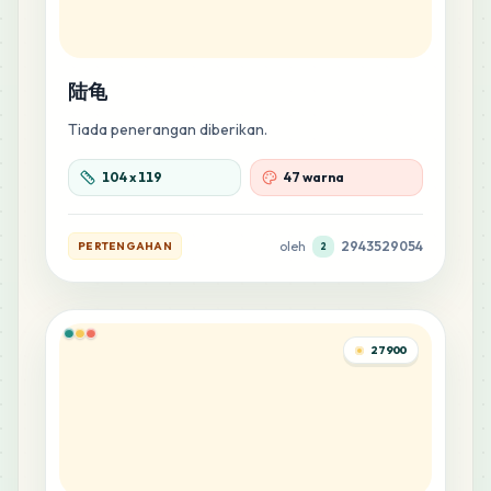
MARD
•
MARD_M8
0
%
32
陆龟
G14
MARD
•
MARD_G14
0
%
Tiada penerangan diberikan.
30
104
x
119
47 warna
E15
MARD
•
MARD_E15
0
%
oleh
2943529054
PERTENGAHAN
2
28
P15
MARD
•
MARD_P15
0
%
27900
27
R13
MARD
•
MARD_R13
0
%
26
Q5
MARD
•
MARD_Q5
0
%