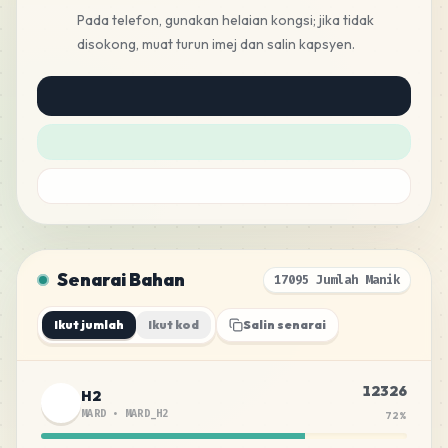
Pada telefon, gunakan helaian kongsi; jika tidak
disokong, muat turun imej dan salin kapsyen.
Senarai Bahan
17095 Jumlah Manik
Ikut jumlah
Ikut kod
Salin senarai
12326
H2
MARD
•
MARD_H2
72
%