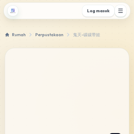
Log masuk
Rumah
Perpustakaan
鬼灭-碳碳带娃