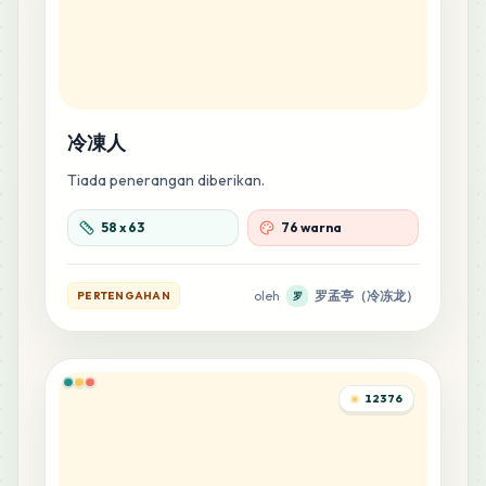
44
M6
MARD
•
MARD_M6
0
%
42
E21
冷凍人
MARD
•
MARD_E21
0
%
Tiada penerangan diberikan.
38
E20
58
x
63
76 warna
MARD
•
MARD_E20
0
%
oleh
罗孟亭（冷冻龙）
PERTENGAHAN
罗
38
R12
MARD
•
MARD_R12
0
%
34
C6
12376
MARD
•
MARD_C6
0
%
33
M8