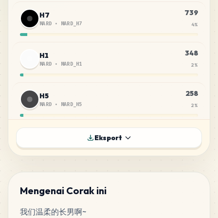
739
H7
MARD
•
MARD_H7
4
%
348
H1
MARD
•
MARD_H1
2
%
258
H5
MARD
•
MARD_H5
2
%
242
R21
Eksport
MARD
•
MARD_R21
1
%
195
H3
MARD
•
MARD_H3
1
%
Mengenai Corak ini
我们温柔的长男啊~
190
R7