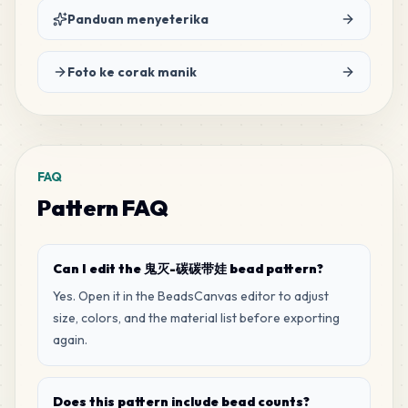
Panduan menyeterika
133
M3
MARD
•
MARD_M3
1
%
Foto ke corak manik
130
B25
MARD
•
MARD_B25
1
%
FAQ
95
H8
Pattern FAQ
MARD
•
MARD_H8
1
%
89
Can I edit the 鬼灭-碳碳带娃 bead pattern?
H16
MARD
•
MARD_H16
1
%
Yes. Open it in the BeadsCanvas editor to adjust
size, colors, and the material list before exporting
again.
88
H23
MARD
•
MARD_H23
1
%
Does this pattern include bead counts?