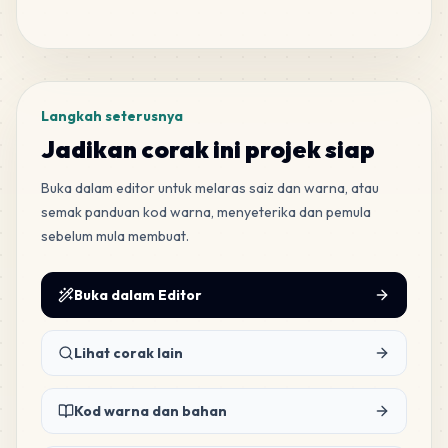
MARD
•
MARD_R7
1
%
Tag
186
H6
MARD
•
MARD_H6
1
%
Langkah seterusnya
Jadikan corak ini projek siap
182
M15
MARD
•
MARD_M15
1
%
Buka dalam editor untuk melaras saiz dan warna, atau
semak panduan kod warna, menyeterika dan pemula
sebelum mula membuat.
172
H4
MARD
•
MARD_H4
1
%
Buka dalam Editor
165
H11
MARD
•
MARD_H11
1
%
Lihat corak lain
147
Kod warna dan bahan
E11
MARD
•
MARD_E11
1
%