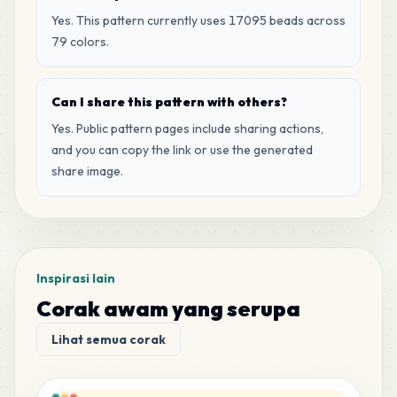
81
P9
Yes. This pattern currently uses 17095 beads across
MARD
•
MARD_P9
0
%
79 colors.
77
G11
Can I share this pattern with others?
MARD
•
MARD_G11
0
%
Yes. Public pattern pages include sharing actions,
and you can copy the link or use the generated
73
A21
share image.
MARD
•
MARD_A21
0
%
73
G17
MARD
•
MARD_G17
0
%
Inspirasi lain
Corak awam yang serupa
73
P1
MARD
•
MARD_P1
0
%
Lihat semua corak
69
H20
MARD
•
MARD_H20