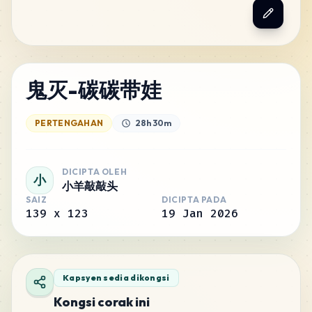
鬼灭-碳碳带娃
PERTENGAHAN
28h 30m
DICIPTA OLEH
小
小羊敲敲头
SAIZ
DICIPTA PADA
139
x
123
19 Jan 2026
Kapsyen sedia dikongsi
Kongsi corak ini