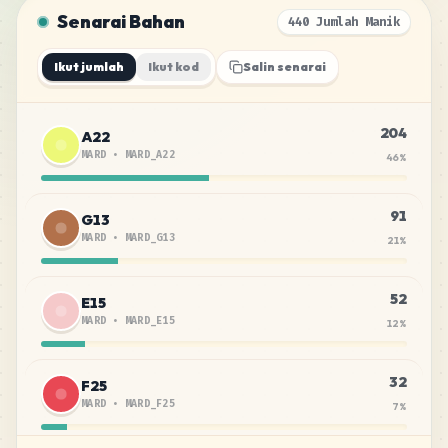
Senarai Bahan
440 Jumlah Manik
Ikut jumlah
Ikut kod
Salin senarai
204
A22
MARD
•
MARD_A22
46
%
91
G13
MARD
•
MARD_G13
21
%
52
E15
MARD
•
MARD_E15
12
%
32
F25
MARD
•
MARD_F25
7
%