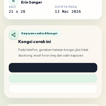
E
Erin Sanger
SAIZ
DICIPTA PADA
21
x
28
13 Mac 2026
Kapsyen sedia dikongsi
Kongsi corak ini
Pada telefon, gunakan helaian kongsi; jika tidak
disokong, muat turun imej dan salin kapsyen.