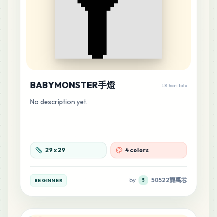
BABYMONSTER手燈
18 hari lalu
No description yet.
29
x
29
4 colors
by
50522龔禹芯
BEGINNER
5