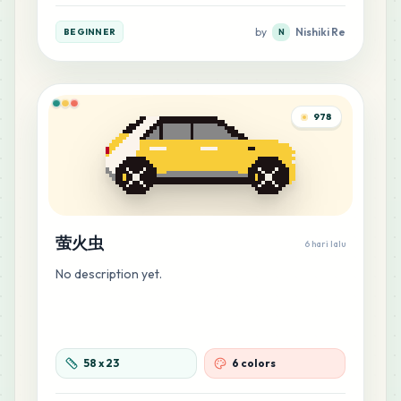
by
Nishiki Re
BEGINNER
N
978
萤火虫
6 hari lalu
No description yet.
58
x
23
6 colors