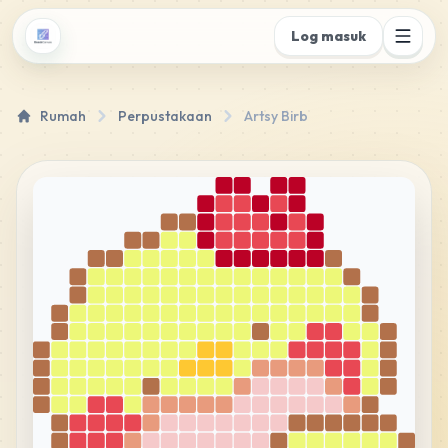
Log masuk
Rumah
Perpustakaan
Artsy Birb