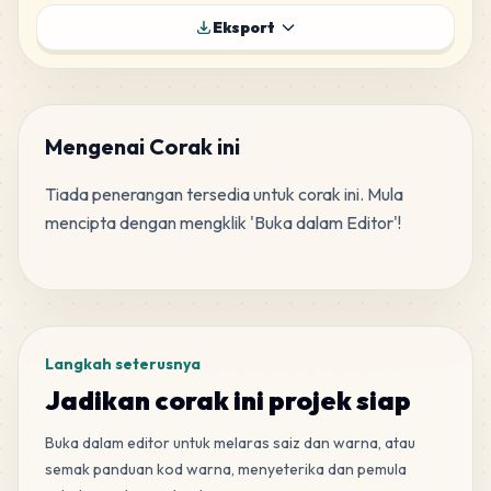
25
F17
Eksport
MARD
•
MARD_F17
6
%
18
F8
MARD
•
MARD_F8
4
%
Mengenai Corak ini
Tiada penerangan tersedia untuk corak ini. Mula 
13
B2
mencipta dengan mengklik 'Buka dalam Editor'!
MARD
•
MARD_B2
3
%
Tag
5
A26
MARD
•
MARD_A26
1
%
Langkah seterusnya
Jadikan corak ini projek siap
Buka dalam editor untuk melaras saiz dan warna, atau
semak panduan kod warna, menyeterika dan pemula