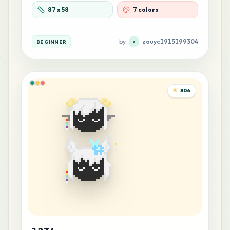
87
x
58
7 colors
by
zouyc1915199304
BEGINNER
z
806