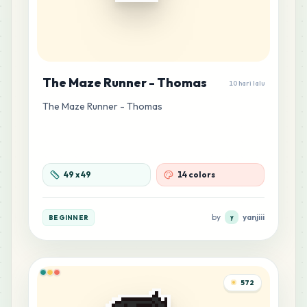
The Maze Runner - Thomas
10 hari lalu
The Maze Runner - Thomas
49
x
49
14 colors
by
yanjiii
BEGINNER
y
572