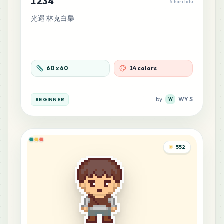
1234
5 hari lalu
光遇 林克白梟
60
x
60
14 colors
by
WY S
BEGINNER
W
552