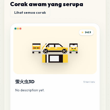
Corak awam yang serupa
Lihat semua corak
1413
萤火虫3D
5 hari lalu
No description yet.