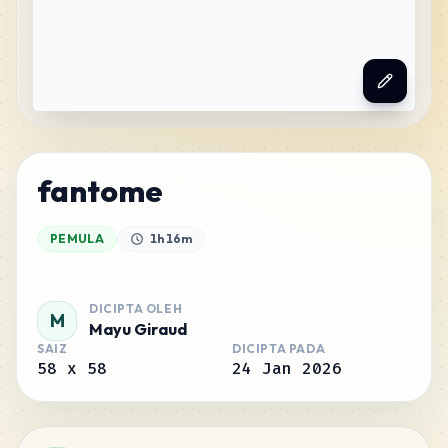
fantome
PEMULA
1h 16m
DICIPTA OLEH
M
Mayu Giraud
SAIZ
DICIPTA PADA
58
x
58
24 Jan 2026