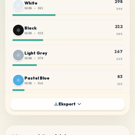
298
White
HAMA
•
H01
39
%
212
Black
HAMA
•
H18
28
%
167
Light Grey
HAMA
•
H70
22
%
83
Pastel Blue
HAMA
•
H46
11
%
Eksport