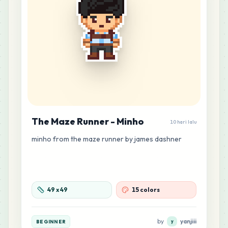
The Maze Runner - Minho
10 hari lalu
minho from the maze runner by james dashner
49
x
49
15 colors
by
yanjiii
BEGINNER
y