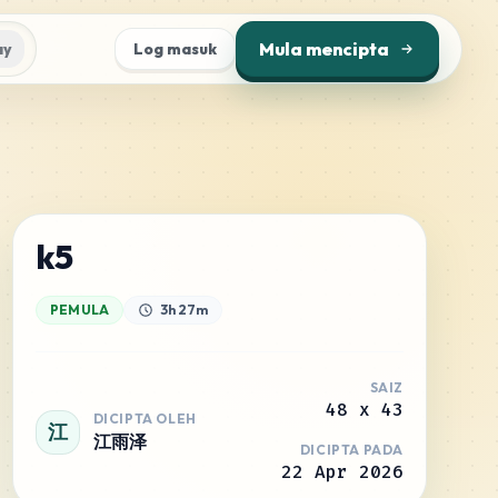
Mula mencipta
ay
Log masuk
k5
PEMULA
3h 27m
SAIZ
48
x
43
DICIPTA OLEH
江
江雨泽
DICIPTA PADA
22 Apr 2026