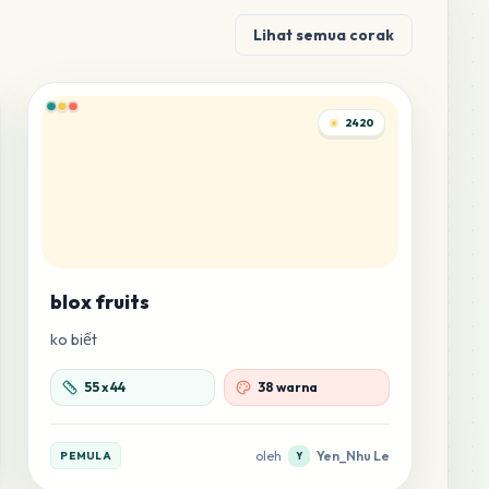
Lihat semua corak
2420
blox fruits
ko biết
55
x
44
38 warna
oleh
Yen_Nhu Le
PEMULA
Y