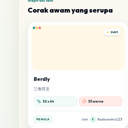
Inspirasi lain
Corak awam yang serupa
1483
Berdly
三角符文
32
x
64
33 warna
oleh
flashsentry123
PEMULA
f