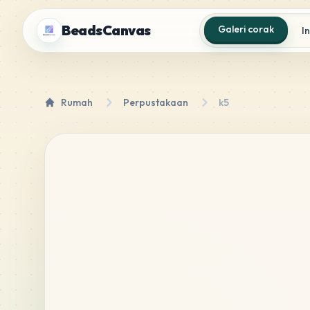
BeadsCanvas
Galeri corak
I
Rumah
Perpustakaan
k5