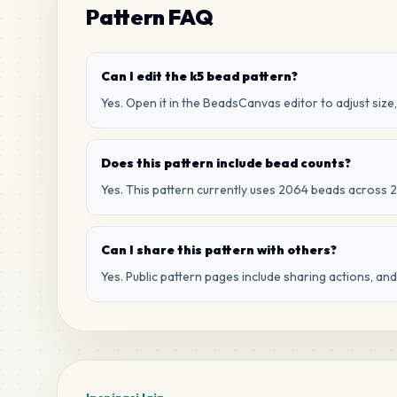
Pattern FAQ
Can I edit the k5 bead pattern?
Yes. Open it in the BeadsCanvas editor to adjust size,
Does this pattern include bead counts?
Yes. This pattern currently uses 2064 beads across 2
Can I share this pattern with others?
Yes. Public pattern pages include sharing actions, an