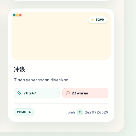
3290
冲浪
Tiada penerangan diberikan.
70
x
47
23 warna
oleh
2420726529
PEMULA
2