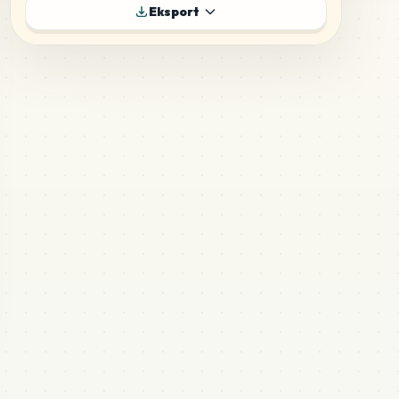
116
B15
Eksport
MARD
•
MARD_B15
6
%
75
B9
MARD
•
MARD_B9
4
%
52
C1
MARD
•
MARD_C1
3
%
40
H23
MARD
•
MARD_H23
2
%
39
H10
MARD
•
MARD_H10
2
%
33
B20
MARD
•
MARD_B20
2
%