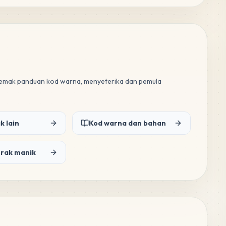
 semak panduan kod warna, menyeterika dan pemula
k lain
Kod warna dan bahan
orak manik