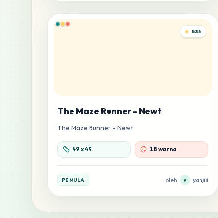
535
The Maze Runner - Newt
The Maze Runner - Newt
49
x
49
18 warna
oleh
yanjiii
PEMULA
y