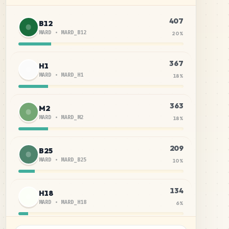
407
B12
MARD
•
MARD_B12
20
%
367
H1
MARD
•
MARD_H1
18
%
363
M2
MARD
•
MARD_M2
18
%
209
B25
MARD
•
MARD_B25
10
%
134
H18
MARD
•
MARD_H18
6
%