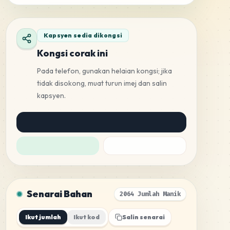
Kapsyen sedia dikongsi
Kongsi corak ini
Pada telefon, gunakan helaian kongsi; jika
tidak disokong, muat turun imej dan salin
kapsyen.
Senarai Bahan
2064 Jumlah Manik
Ikut jumlah
Ikut kod
Salin senarai