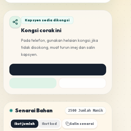
Kapsyen sedia dikongsi
Kongsi corak ini
Pada telefon, gunakan helaian kongsi; jika
tidak disokong, muat turun imej dan salin
kapsyen.
Senarai Bahan
2500 Jumlah Manik
Ikut jumlah
Ikut kod
Salin senarai