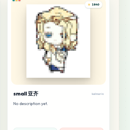
1840
small 亚齐
kelmarin
No description yet.