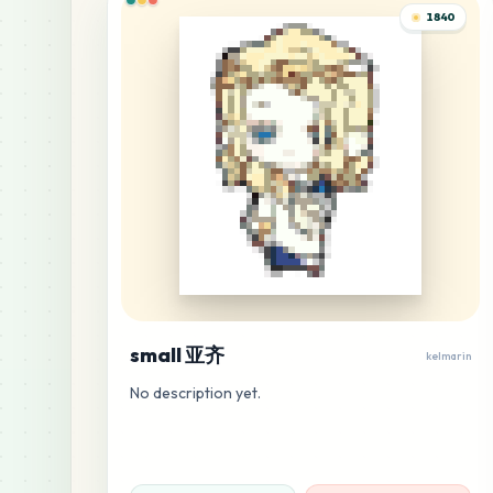
1840
small 亚齐
kelmarin
No description yet.