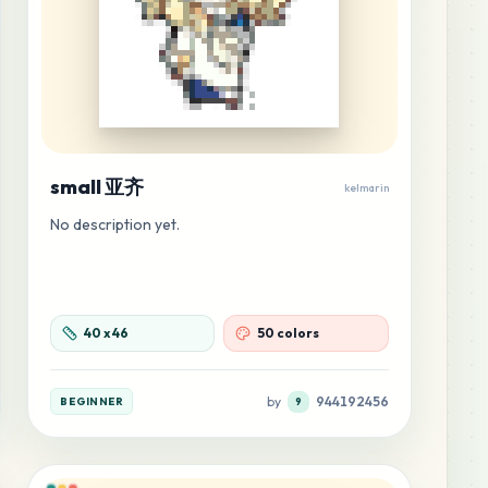
small 亚齐
kelmarin
No description yet.
40
x
46
50 colors
by
944192456
BEGINNER
9