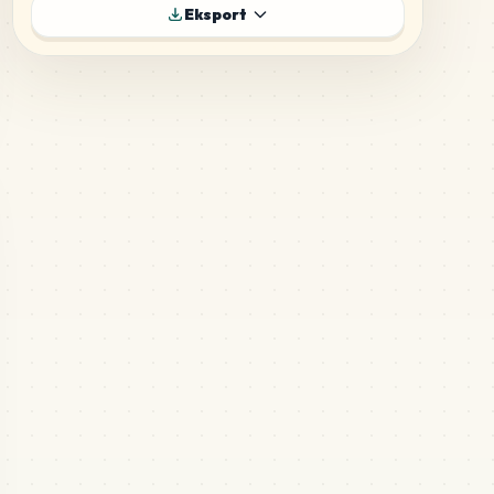
110
D2
Eksport
MARD
•
MARD_D2
4
%
81
D17
MARD
•
MARD_D17
3
%
44
D11
MARD
•
MARD_D11
2
%
36
P10
MARD
•
MARD_P10
1
%
34
Z7
MARD
•
MARD_Z7
1
%
31
M11
MARD
•
MARD_M11
1
%