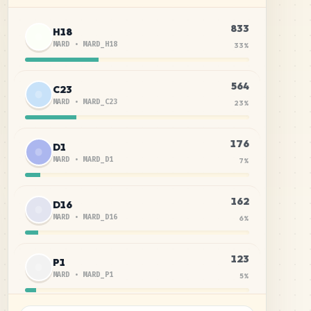
833
H18
MARD
•
MARD_H18
33
%
564
C23
MARD
•
MARD_C23
23
%
176
D1
MARD
•
MARD_D1
7
%
162
D16
MARD
•
MARD_D16
6
%
123
P1
MARD
•
MARD_P1
5
%