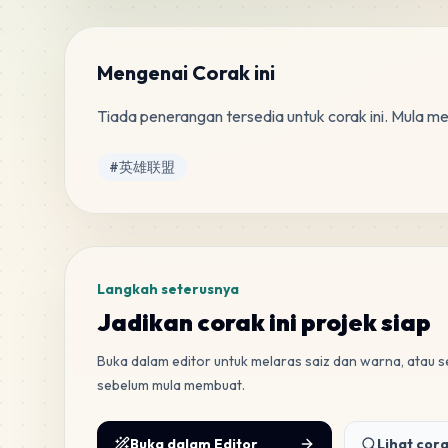
Mengenai Corak ini
Tiada penerangan tersedia untuk corak ini. Mula m
Tag
#
英雄联盟
Langkah seterusnya
Jadikan corak ini projek siap
Buka dalam editor untuk melaras saiz dan warna, atau
sebelum mula membuat.
Buka dalam Editor
Lihat cora