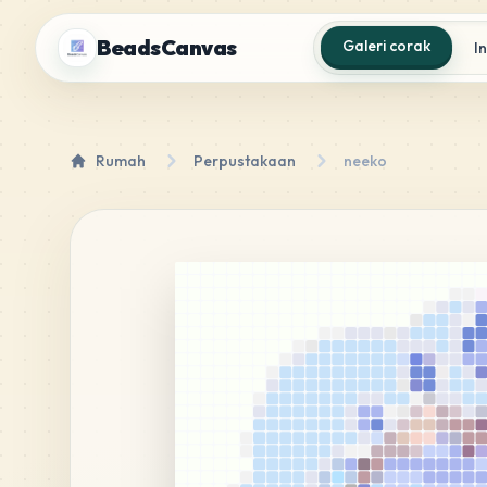
BeadsCanvas
Galeri corak
I
Rumah
Perpustakaan
neeko