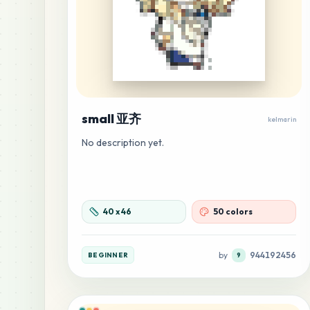
small 亚齐
kelmarin
No description yet.
40
x
46
50 colors
by
944192456
BEGINNER
9