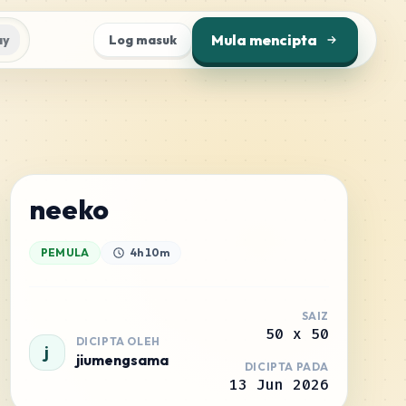
Mula mencipta
ay
Log masuk
neeko
PEMULA
4h 10m
SAIZ
50
x
50
DICIPTA OLEH
j
jiumengsama
DICIPTA PADA
13 Jun 2026