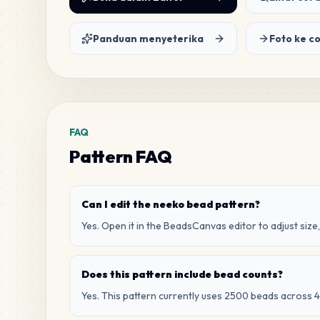
Panduan menyeterika
Foto ke c
FAQ
Pattern FAQ
Can I edit the neeko bead pattern?
Yes. Open it in the BeadsCanvas editor to adjust size,
Does this pattern include bead counts?
Yes. This pattern currently uses 2500 beads across 4