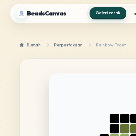
BeadsCanvas
Galeri corak
I
Rumah
Perpustakaan
Rainbow Trout