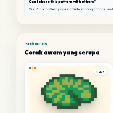
Can I share this pattern with others?
Yes. Public pattern pages include sharing actions, an
Inspirasi lain
Corak awam yang serupa
207