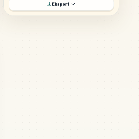
10
E12
Eksport
MARD
•
MARD_E12
7
%
9
H19
MARD
•
MARD_H19
6
%
8
G11
MARD
•
MARD_G11
5
%
6
H1
MARD
•
MARD_H1
4
%
4
B27
MARD
•
MARD_B27
3
%