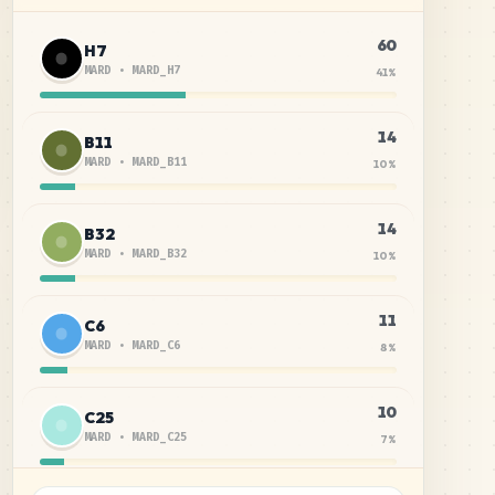
60
H7
MARD
•
MARD_H7
41
%
14
B11
MARD
•
MARD_B11
10
%
14
B32
MARD
•
MARD_B32
10
%
11
C6
MARD
•
MARD_C6
8
%
10
C25
MARD
•
MARD_C25
7
%