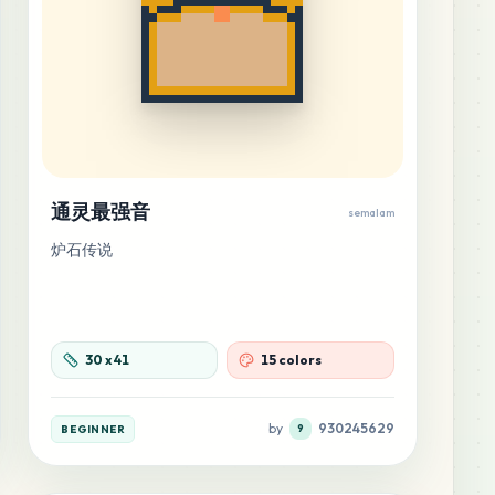
通灵最强音
semalam
炉石传说
30
x
41
15 colors
by
930245629
BEGINNER
9