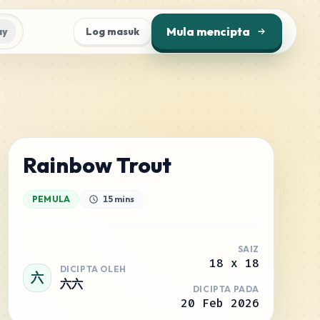
Mula mencipta
ay
Log masuk
Rainbow Trout
PEMULA
15 mins
SAIZ
18
x
18
DICIPTA OLEH
六
六六
DICIPTA PADA
20 Feb 2026