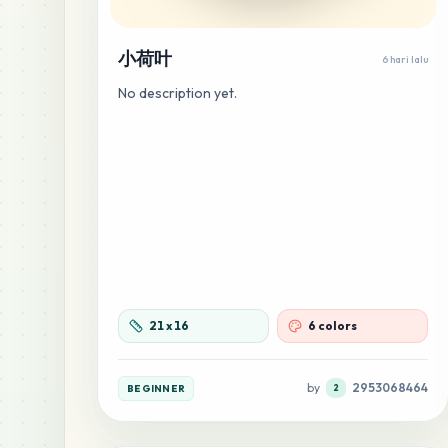
小荷叶
6 hari lalu
No description yet.
21
x
16
6 colors
by
2953068464
BEGINNER
2