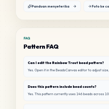
Panduan menyeterika
Foto ke c
FAQ
Pattern FAQ
Can I edit the Rainbow Trout bead pattern?
Yes. Open it in the BeadsCanvas editor to adjust size,
Does this pattern include bead counts?
Yes. This pattern currently uses 146 beads across 10