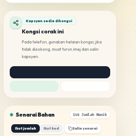
Kapsyen sedia dikongsi
Kongsi corak ini
Pada telefon, gunakan helaian kongsi; jika
tidak disokong, muat turun imej dan salin
kapsyen.
Senarai Bahan
146 Jumlah Manik
Ikut jumlah
Ikut kod
Salin senarai