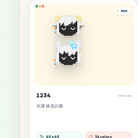
806
1234
4 hari lalu
光遇 林克白梟
60
x
60
14 colors