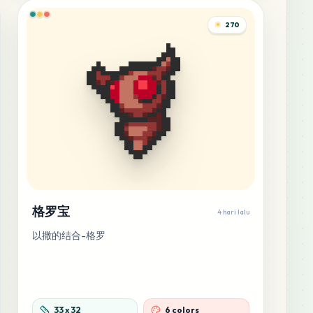
270
格罗宝
4 hari lalu
以撒的结合-格罗
33
x
32
6 colors