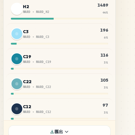
1489
H2
MARD
•
MARD_H2
44
%
196
C3
MARD
•
MARD_C3
6
%
116
C19
MARD
•
MARD_C19
3
%
105
C22
MARD
•
MARD_C22
3
%
97
C12
MARD
•
MARD_C12
3
%
76
B26
匯出