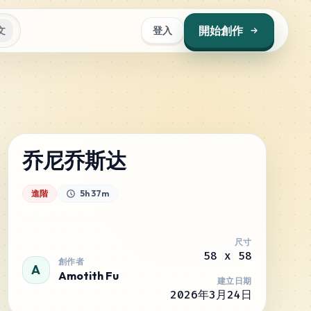
開始創作
文
登入
乔尼乔斯达
進階
5h 37m
尺寸
58
x
58
創作者
A
Amotith Fu
建立日期
2026年3月24日