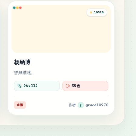
10528
杨涵博
暫無描述。
94
x
112
35 色
作者
grace10970
進階
g