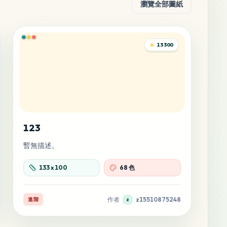
瀏覽全部圖紙
13300
123
暫無描述。
133
x
100
68 色
作者
z15510875248
進階
z