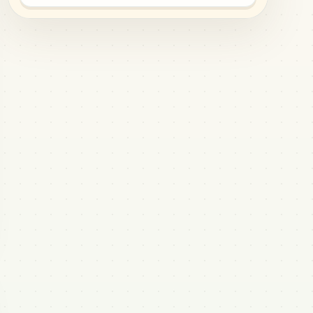
MARD
•
MARD_B26
2
%
73
G14
MARD
•
MARD_G14
2
%
72
M3
MARD
•
MARD_M3
2
%
71
H5
MARD
•
MARD_H5
2
%
71
H16
MARD
•
MARD_H16
2
%
64
H6
MARD
•
MARD_H6
2
%