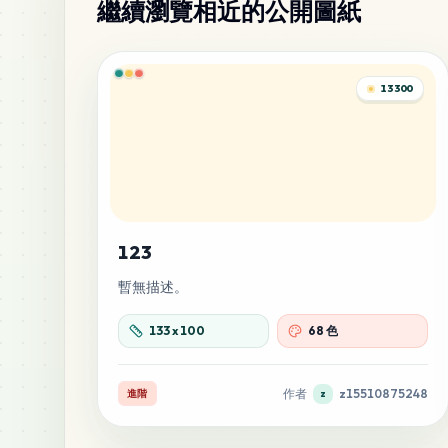
繼續瀏覽相近的公開圖紙
13300
123
暫無描述。
133
x
100
68 色
作者
z15510875248
進階
z