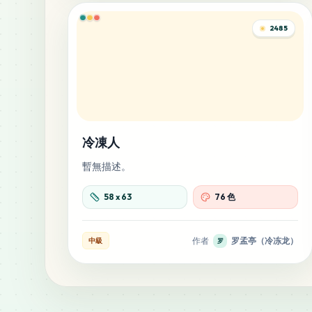
2485
冷凍人
暫無描述。
58
x
63
76 色
作者
罗孟亭（冷冻龙）
中級
罗