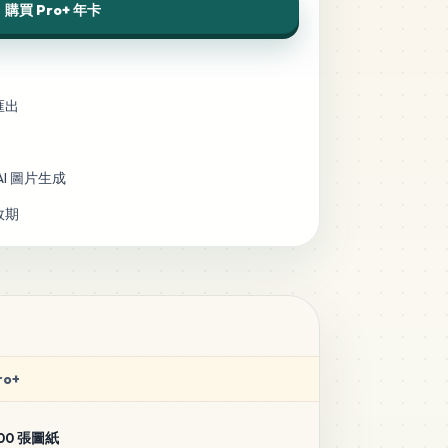
購買 Pro+ 年卡
匯出
AI 圖片生成
效期
ro+
00 張圖紙