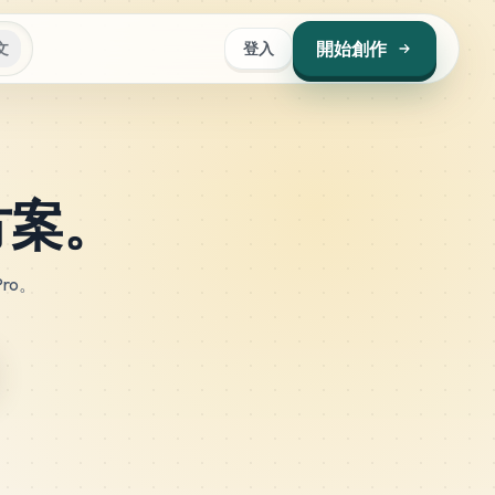
開始創作
文
登入
方案。
ro。