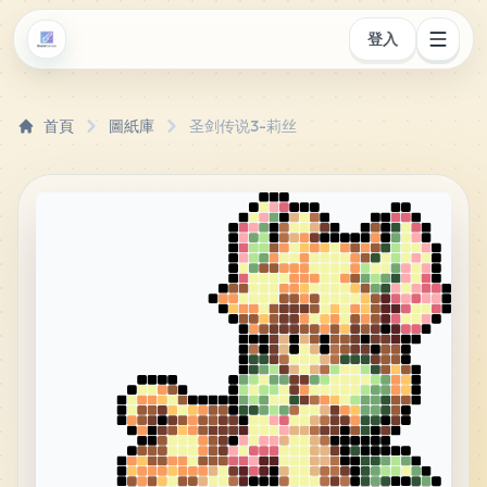
登入
首頁
圖紙庫
圣剑传说3-莉丝