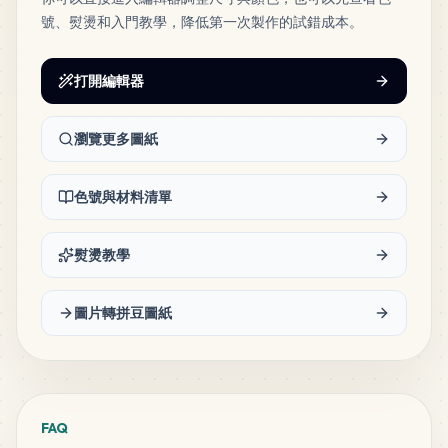
號、熨燙和入門教學，降低第一次製作的試錯成本。
41
M2
MARD
•
MARD_M2
3
%
打開編輯器
38
G13
MARD
•
MARD_G13
3
%
瀏覽更多圖紙
34
G9
色號與材料清單
MARD
•
MARD_G9
3
%
熨燙教學
33
F11
MARD
•
MARD_F11
3
%
圖片轉拼豆圖紙
27
B31
MARD
•
MARD_B31
2
%
FAQ