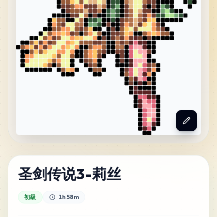
圣剑传说3-莉丝
初級
1h 58m