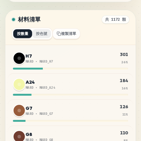
材料清單
共 1172 顆
按數量
按色號
複製清單
301
H7
MARD
•
MARD_H7
26
%
184
A24
MARD
•
MARD_A24
16
%
126
G7
MARD
•
MARD_G7
11
%
110
G8
MARD
•
MARD_G8
9
%