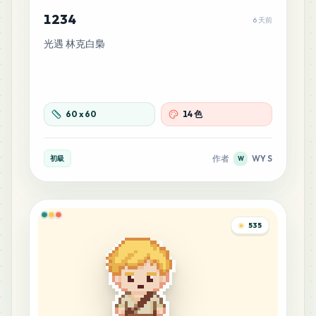
1234
6 天前
光遇 林克白梟
60
x
60
14 色
作者
WY S
初級
W
535