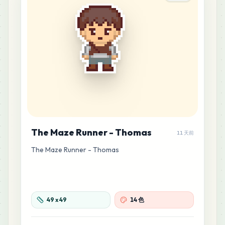
The Maze Runner - Thomas
11 天前
The Maze Runner - Thomas
49
x
49
14 色