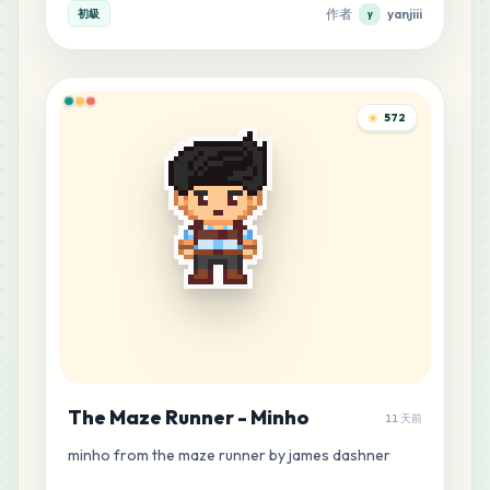
作者
yanjiii
初級
y
572
The Maze Runner - Minho
11 天前
minho from the maze runner by james dashner