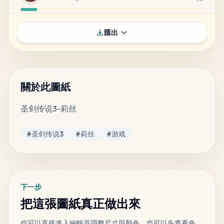
98
A9
匯出
MARD
•
MARD_A9
8
%
48
A13
MARD
•
MARD_A13
4
%
關於此圖紙
圣剑传说3-莉丝
44
B15
MARD
•
MARD_B15
4
%
標籤
#
圣剑传说3
#
莉丝
#
游戏
44
F9
MARD
•
MARD_F9
4
%
下一步
44
F14
把這張圖紙真正做出來
MARD
•
MARD_F14
4
%
你可以直接進入編輯器調整尺寸與顏色，也可以先查看色