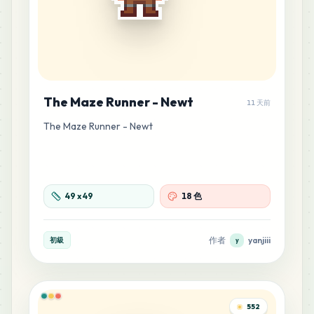
The Maze Runner - Newt
11 天前
The Maze Runner - Newt
49
x
49
18 色
作者
yanjiii
初級
y
552