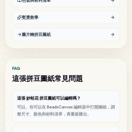
色號與材料清單
69
F18
MARD
•
MARD_F18
2
%
熨燙教學
59
A4
圖片轉拼豆圖紙
MARD
•
MARD_A4
1
%
57
H2
MARD
•
MARD_H2
1
%
FAQ
這張拼豆圖紙常見問題
18
A8
MARD
•
MARD_A8
0
%
這張 妙蛙花 拼豆圖紙可以編輯嗎？
可以。你可以在 BeadsCanvas 編輯器中打開圖紙，調
整尺寸、顏色和材料清單，再重新匯出。