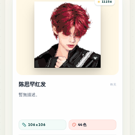
11236
陈思罕红发
昨天
暫無描述。
106
x
106
44 色