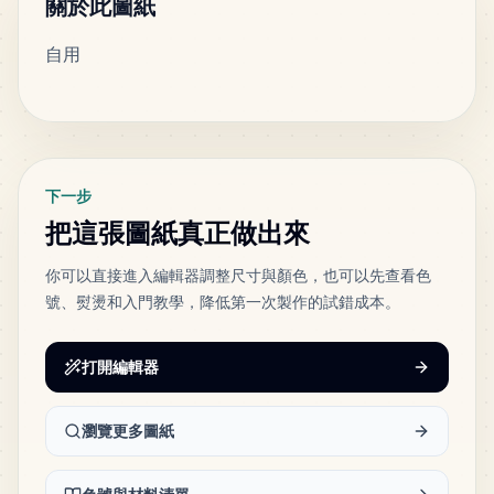
關於此圖紙
自用
300
C11
MARD
•
MARD_C11
8
%
標籤
269
F25
MARD
•
MARD_F25
7
%
下一步
把這張圖紙真正做出來
260
B3
MARD
•
MARD_B3
7
%
你可以直接進入編輯器調整尺寸與顏色，也可以先查看色
號、熨燙和入門教學，降低第一次製作的試錯成本。
244
G20
MARD
•
MARD_G20
6
%
打開編輯器
150
瀏覽更多圖紙
F14
MARD
•
MARD_F14
4
%