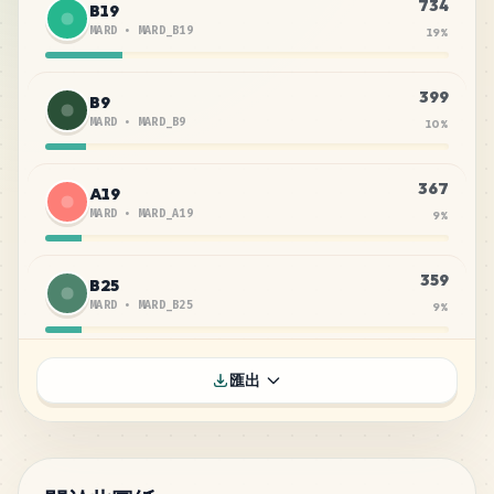
734
B19
MARD
•
MARD_B19
19
%
399
B9
MARD
•
MARD_B9
10
%
367
A19
MARD
•
MARD_A19
9
%
359
B25
MARD
•
MARD_B25
9
%
351
H7
匯出
MARD
•
MARD_H7
9
%
311
B8
MARD
•
MARD_B8
8
%