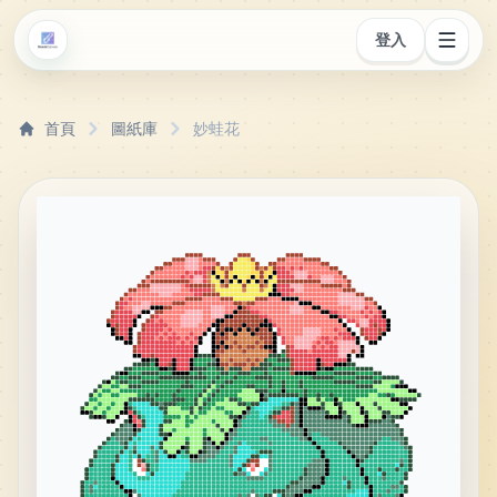
登入
首頁
圖紙庫
妙蛙花