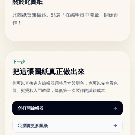
關於此圖紙
此圖紙暫無描述。點選「在編輯器中開啟」開始創
127
H5
作！
MARD
•
MARD_H5
2
%
標籤
115
P9
MARD
•
MARD_P9
2
%
下一步
96
H11
把這張圖紙真正做出來
MARD
•
MARD_H11
1
%
你可以直接進入編輯器調整尺寸與顏色，也可以先查看色
號、熨燙和入門教學，降低第一次製作的試錯成本。
86
E16
MARD
•
MARD_E16
1
%
打開編輯器
82
G6
MARD
•
MARD_G6
1
%
瀏覽更多圖紙