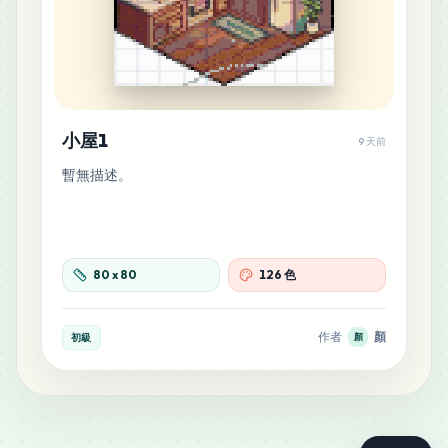
MARD
•
MARD_P23
0
%
4
P5
MARD
•
MARD_P5
0
%
小屋1
9 天前
4
P22
暫無描述。
MARD
•
MARD_P22
0
%
3
E4
MARD
•
MARD_E4
0
%
80
x
80
126 色
3
F18
作者
顏
初級
顏
MARD
•
MARD_F18
0
%
3
G8
MARD
•
MARD_G8
0
%