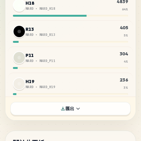
4839
H18
MARD
•
MARD_H18
64
%
405
R13
MARD
•
MARD_R13
5
%
304
P11
MARD
•
MARD_P11
4
%
236
H19
MARD
•
MARD_H19
3
%
231
H7
匯出
MARD
•
MARD_H7
3
%
139
M15
MARD
•
MARD_M15
2
%