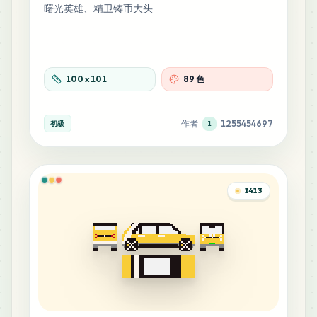
曙光英雄、精卫铸币大头
8
B21
MARD
•
MARD_B21
0
%
100
x
101
89 色
8
G17
MARD
•
MARD_G17
0
%
作者
1255454697
初級
1
8
M14
MARD
•
MARD_M14
0
%
1413
7
B23
MARD
•
MARD_B23
0
%
7
G7
MARD
•
MARD_G7
0
%