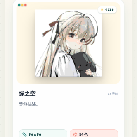
9216
26
R12
MARD
•
MARD_R12
0
%
24
M12
MARD
•
MARD_M12
0
%
15
B26
MARD
•
MARD_B26
0
%
14
G10
缘之空
16 天前
MARD
•
MARD_G10
0
%
暫無描述。
14
G14
MARD
•
MARD_G14
0
%
96
x
96
54 色