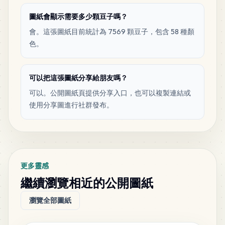
MARD
•
MARD_H16
1
%
圖紙會顯示需要多少顆豆子嗎？
會。這張圖紙目前統計為 7569 顆豆子，包含 58 種顏
48
B3
色。
MARD
•
MARD_B3
1
%
可以把這張圖紙分享給朋友嗎？
48
Y1
MARD
•
MARD_Y1
1
%
可以。公開圖紙頁提供分享入口，也可以複製連結或
使用分享圖進行社群發布。
45
C11
MARD
•
MARD_C11
1
%
37
F1
更多靈感
MARD
•
MARD_F1
0
%
繼續瀏覽相近的公開圖紙
瀏覽全部圖紙
31
H14
MARD
•
MARD_H14
0
%