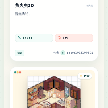
萤火虫3D
6
6 天前
M2
MARD
•
MARD_M2
0
%
暫無描述。
6
P6
MARD
•
MARD_P6
0
%
87
x
58
7 色
5
B15
MARD
•
MARD_B15
0
%
作者
zouyc1915199304
初級
z
5
F10
MARD
•
MARD_F10
0
%
6400
5
F14
MARD
•
MARD_F14
0
%
5
P23