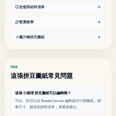
82
H6
色號與材料清單
MARD
•
MARD_H6
1
%
熨燙教學
81
H3
MARD
•
MARD_H3
1
%
圖片轉拼豆圖紙
79
A8
MARD
•
MARD_A8
1
%
FAQ
74
H4
這張拼豆圖紙常見問題
MARD
•
MARD_H4
1
%
70
H23
這張 小煤球 拼豆圖紙可以編輯嗎？
MARD
•
MARD_H23
1
%
可以。你可以在 BeadsCanvas 編輯器中打開圖紙，調
整尺寸、顏色和材料清單，再重新匯出。
56
H16