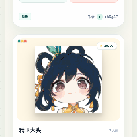
13
P1
MARD
•
MARD_P1
0
%
作者
zh3g47
初級
z
12
B11
MARD
•
MARD_B11
0
%
10100
11
P15
MARD
•
MARD_P15
0
%
10
A20
MARD
•
MARD_A20
0
%
9
B31
MARD
•
MARD_B31
0
%
9
精卫大头
B32
3 天前
MARD
•
MARD_B32
0
%