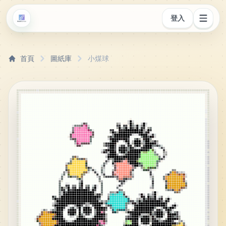
登入
首頁
圖紙庫
小煤球