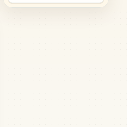
MARD
•
MARD_M15
2
%
89
H16
MARD
•
MARD_H16
2
%
61
B23
MARD
•
MARD_B23
1
%
45
P15
MARD
•
MARD_P15
1
%
42
H3
MARD
•
MARD_H3
1
%
40
H11
MARD
•
MARD_H11
1
%