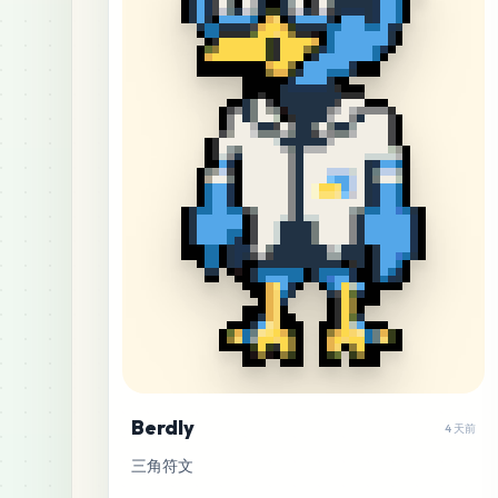
Berdly
4 天前
三角符文