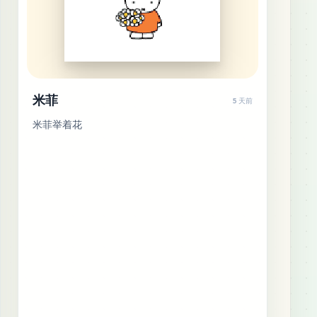
米菲
5 天前
米菲举着花