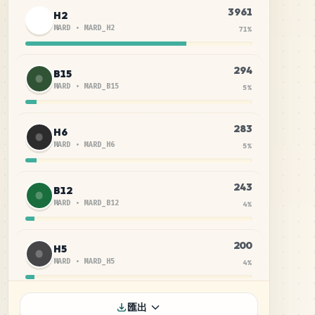
3961
H2
MARD
•
MARD_H2
71
%
294
B15
MARD
•
MARD_B15
5
%
283
H6
MARD
•
MARD_H6
5
%
243
B12
MARD
•
MARD_B12
4
%
200
H5
MARD
•
MARD_H5
4
%
100
M15
匯出