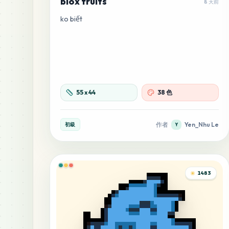
blox fruits
8 天前
ko biết
55
x
44
38 色
作者
Yen_Nhu Le
初級
Y
1483