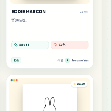
EDDIE MARCON
11 天前
暫無描述。
68
x
68
41 色
作者
Jerome Yan
初級
J
20100