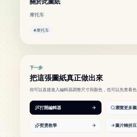
關於此圖紙
摩托车
標籤
#
摩托车
下一步
把這張圖紙真正做出來
你可以直接進入編輯器調整尺寸與顏色，也可以先查看色
打開編輯器
瀏覽更多圖
熨燙教學
圖片轉拼豆