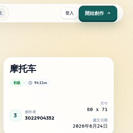
開始創作
文
登入
摩托车
初級
9h 21m
尺寸
80
x
71
創作者
3
3022904352
建立日期
2026年6月24日