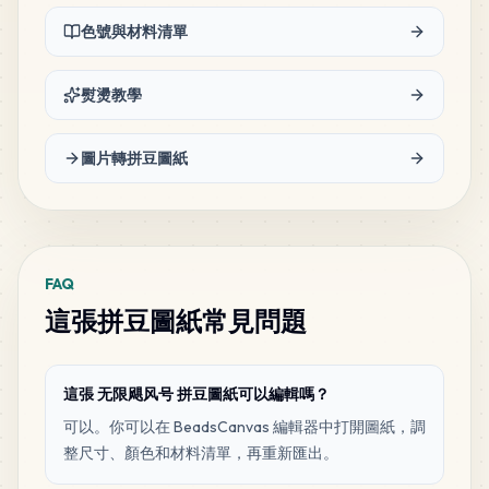
106
H22
色號與材料清單
MARD
•
MARD_H22
1
%
熨燙教學
94
M15
MARD
•
MARD_M15
1
%
圖片轉拼豆圖紙
83
P12
MARD
•
MARD_P12
1
%
FAQ
80
H3
這張拼豆圖紙常見問題
MARD
•
MARD_H3
1
%
70
H20
這張 无限飓风号 拼豆圖紙可以編輯嗎？
MARD
•
MARD_H20
1
%
可以。你可以在 BeadsCanvas 編輯器中打開圖紙，調
整尺寸、顏色和材料清單，再重新匯出。
70
P2