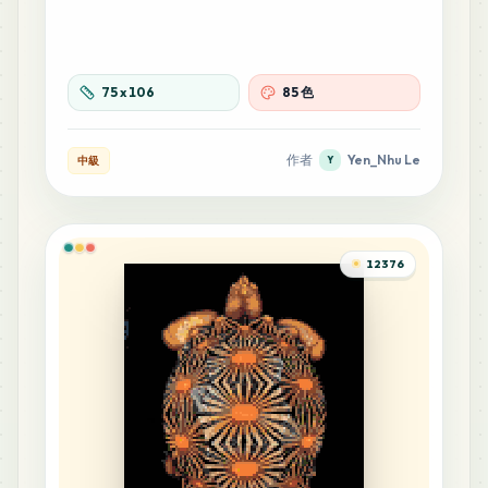
36
D3
MARD
•
MARD_D3
0
%
75
x
106
85 色
35
C6
MARD
•
MARD_C6
0
%
作者
Yen_Nhu Le
中級
Y
32
Z2
MARD
•
MARD_Z2
0
%
12376
27
C16
MARD
•
MARD_C16
0
%
25
D10
MARD
•
MARD_D10
0
%
25
P13
MARD
•
MARD_P13
0
%