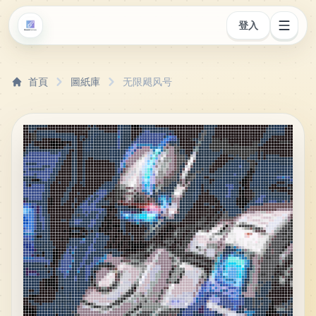
登入
首頁
圖紙庫
无限飓风号