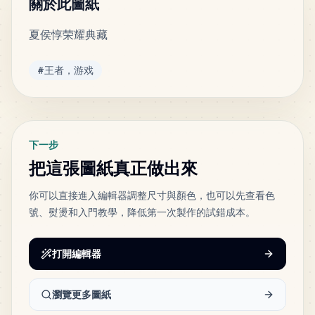
關於此圖紙
夏侯惇荣耀典藏
515
H7
MARD
•
MARD_H7
5
%
標籤
#
王者，游戏
392
E23
MARD
•
MARD_E23
4
%
下一步
167
H4
把這張圖紙真正做出來
MARD
•
MARD_H4
2
%
你可以直接進入編輯器調整尺寸與顏色，也可以先查看色
號、熨燙和入門教學，降低第一次製作的試錯成本。
165
M12
MARD
•
MARD_M12
2
%
打開編輯器
131
M10
MARD
•
MARD_M10
1
%
瀏覽更多圖紙