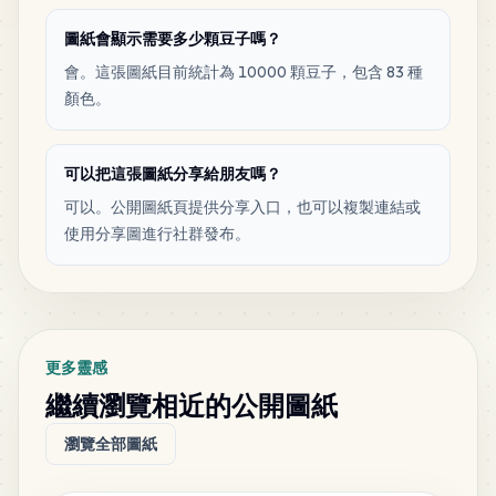
MARD
•
MARD_P2
1
%
圖紙會顯示需要多少顆豆子嗎？
會。這張圖紙目前統計為 10000 顆豆子，包含 83 種
67
R7
顏色。
MARD
•
MARD_R7
1
%
65
可以把這張圖紙分享給朋友嗎？
M3
MARD
•
MARD_M3
1
%
可以。公開圖紙頁提供分享入口，也可以複製連結或
使用分享圖進行社群發布。
64
H8
MARD
•
MARD_H8
1
%
49
D16
更多靈感
MARD
•
MARD_D16
0
%
繼續瀏覽相近的公開圖紙
瀏覽全部圖紙
49
H10
MARD
•
MARD_H10
0
%