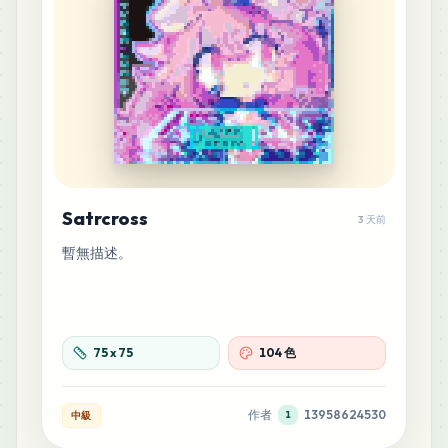
14
M11
MARD
•
MARD_M11
0
%
13
C10
MARD
•
MARD_C10
0
%
13
D4
MARD
•
MARD_D4
Satrcross
0
%
3 天前
暫無描述。
12
C24
MARD
•
MARD_C24
0
%
75
x
75
104 色
12
H17
MARD
•
MARD_H17
0
%
作者
13958624530
中級
1
12
R8