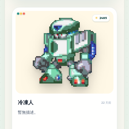
MARD
•
MARD_R8
0
%
2485
11
Y4
MARD
•
MARD_Y4
0
%
10
C2
MARD
•
MARD_C2
0
%
10
C3
MARD
•
MARD_C3
0
%
10
F11
MARD
•
MARD_F11
0
%
冷凍人
22 天前
暫無描述。
9
D1
MARD
•
MARD_D1
0
%