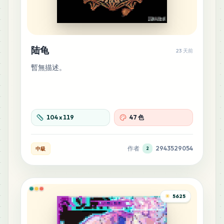
22
H11
MARD
•
MARD_H11
0
%
陆龟
23 天前
暫無描述。
21
R16
MARD
•
MARD_R16
0
%
20
C26
104
x
119
47 色
MARD
•
MARD_C26
0
%
作者
2943529054
中級
2
16
C17
MARD
•
MARD_C17
0
%
14
H23
5625
MARD
•
MARD_H23
0
%