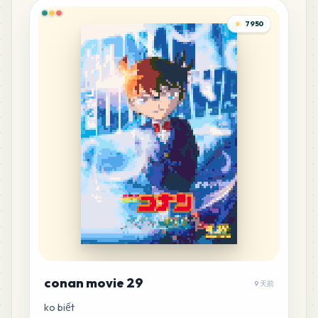
7950
44
C7
MARD
•
MARD_C7
0
%
41
E20
MARD
•
MARD_E20
0
%
40
P9
MARD
•
MARD_P9
0
%
38
D2
MARD
•
MARD_D2
0
%
36
C20
MARD
•
MARD_C20
conan movie 29
0
%
9 天前
ko biết