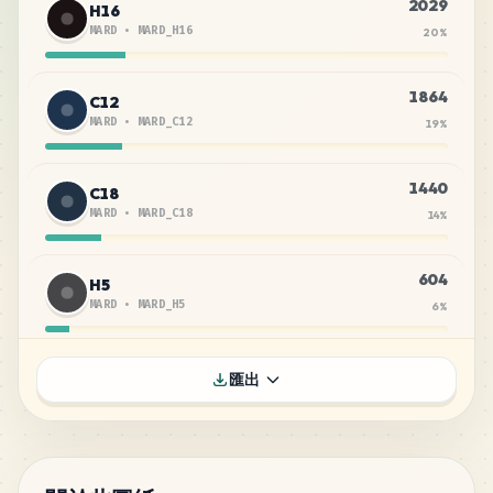
2029
H16
MARD
•
MARD_H16
20
%
1864
C12
MARD
•
MARD_C12
19
%
1440
C18
MARD
•
MARD_C18
14
%
604
H5
MARD
•
MARD_H5
6
%
602
C29
匯出
MARD
•
MARD_C29
6
%
588
H6
MARD
•
MARD_H6
6
%