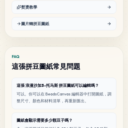
熨燙教學
3
H13
MARD
•
MARD_H13
0
%
圖片轉拼豆圖紙
FAQ
這張拼豆圖紙常見問題
這張 浪漫沙加3-托马斯 拼豆圖紙可以編輯嗎？
可以。你可以在 BeadsCanvas 編輯器中打開圖紙，調
整尺寸、顏色和材料清單，再重新匯出。
圖紙會顯示需要多少顆豆子嗎？