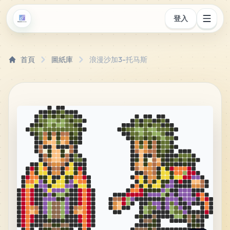
登入
首頁
圖紙庫
浪漫沙加3-托马斯