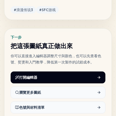
MARD
•
MARD_B32
4
%
標籤
#
浪漫传说3
#
SFC游戏
36
A5
MARD
•
MARD_A5
4
%
下一步
34
G13
把這張圖紙真正做出來
MARD
•
MARD_G13
4
%
你可以直接進入編輯器調整尺寸與顏色，也可以先查看色
號、熨燙和入門教學，降低第一次製作的試錯成本。
34
G14
MARD
•
MARD_G14
4
%
打開編輯器
33
G10
MARD
•
MARD_G10
4
%
瀏覽更多圖紙
23
A18
色號與材料清單
MARD
•
MARD_A18
3
%