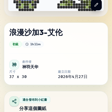
浪漫沙加3-艾伦
初級
1h 11m
創作者
神
神羽天华
尺寸
建立日期
37
x
30
2026年4月27日
適合發布到小紅書
分享這個圖紙