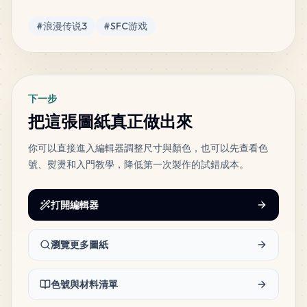
MARD
•
MARD_G14
5
%
標籤
#
浪漫传说3
#
SFC游戏
29
C29
MARD
•
MARD_C29
4
%
下一步
26
A14
把這張圖紙真正做出來
MARD
•
MARD_A14
4
%
你可以直接進入編輯器調整尺寸與顏色，也可以先查看色
號、熨燙和入門教學，降低第一次製作的試錯成本。
24
A22
MARD
•
MARD_A22
3
%
打開編輯器
20
F1
MARD
•
MARD_F1
3
%
瀏覽更多圖紙
18
H13
色號與材料清單
MARD
•
MARD_H13
3
%