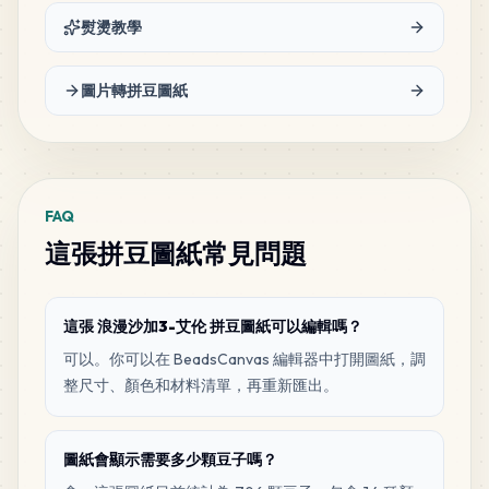
熨燙教學
14
D2
MARD
•
MARD_D2
2
%
圖片轉拼豆圖紙
10
E6
MARD
•
MARD_E6
1
%
FAQ
這張拼豆圖紙常見問題
這張 浪漫沙加3-艾伦 拼豆圖紙可以編輯嗎？
可以。你可以在 BeadsCanvas 編輯器中打開圖紙，調
整尺寸、顏色和材料清單，再重新匯出。
圖紙會顯示需要多少顆豆子嗎？