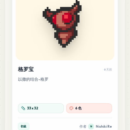
格罗宝
6 天前
以撒的结合-格罗
33
x
32
6 色
作者
Nishiki Re
初級
N