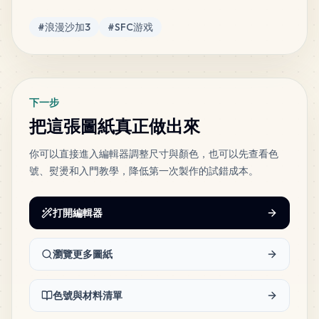
MARD
•
MARD_B10
7
%
標籤
#
浪漫沙加3
#
SFC游戏
52
H6
MARD
•
MARD_H6
6
%
下一步
把這張圖紙真正做出來
你可以直接進入編輯器調整尺寸與顏色，也可以先查看色
號、熨燙和入門教學，降低第一次製作的試錯成本。
打開編輯器
瀏覽更多圖紙
色號與材料清單