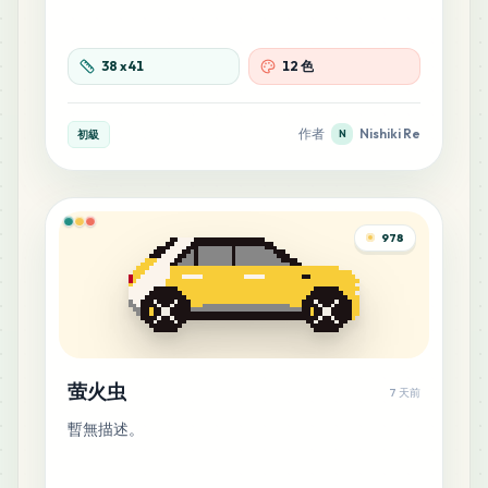
38
x
41
12 色
作者
Nishiki Re
初級
N
978
萤火虫
7 天前
暫無描述。