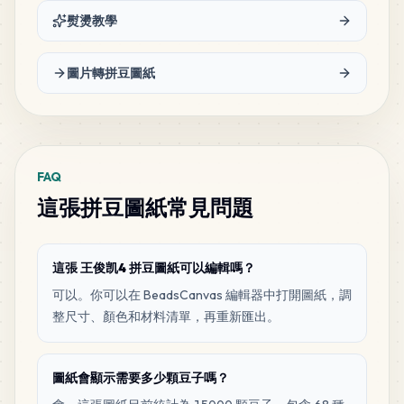
熨燙教學
425
D2
MARD
•
MARD_D2
3
%
圖片轉拼豆圖紙
347
H4
MARD
•
MARD_H4
2
%
FAQ
319
G14
這張拼豆圖紙常見問題
MARD
•
MARD_G14
2
%
293
M3
這張 王俊凯4 拼豆圖紙可以編輯嗎？
MARD
•
MARD_M3
2
%
可以。你可以在 BeadsCanvas 編輯器中打開圖紙，調
整尺寸、顏色和材料清單，再重新匯出。
289
M12
MARD
•
MARD_M12
2
%
圖紙會顯示需要多少顆豆子嗎？