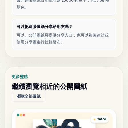
會。這張圖紙目前統計為 15000 顆豆子，包含 68 種
269
C24
顏色。
MARD
•
MARD_C24
2
%
可以把這張圖紙分享給朋友嗎？
258
M15
MARD
•
MARD_M15
2
%
可以。公開圖紙頁提供分享入口，也可以複製連結或
使用分享圖進行社群發布。
249
C28
MARD
•
MARD_C28
2
%
244
M7
更多靈感
MARD
•
MARD_M7
2
%
繼續瀏覽相近的公開圖紙
瀏覽全部圖紙
239
E21
MARD
•
MARD_E21
2
%
10100
171
H20
MARD
•
MARD_H20