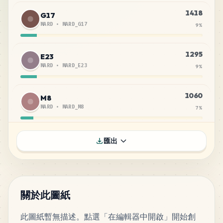
1418
G17
MARD
•
MARD_G17
9
%
1295
E23
MARD
•
MARD_E23
9
%
1060
M8
MARD
•
MARD_M8
7
%
870
C18
匯出
MARD
•
MARD_C18
6
%
701
D1
MARD
•
MARD_D1
5
%
關於此圖紙
此圖紙暫無描述。點選「在編輯器中開啟」開始創
698
H5