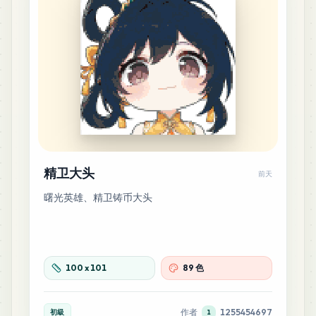
1
%
156
M10
MARD
•
MARD_M10
1
%
151
H11
MARD
•
MARD_H11
1
%
140
P15
精卫大头
前天
MARD
•
MARD_P15
1
%
曙光英雄、精卫铸币大头
109
C12
MARD
•
MARD_C12
1
%
100
x
101
89 色
106
E11
MARD
•
MARD_E11
1
%
作者
1255454697
初級
1