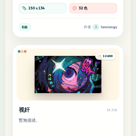
MARD
•
MARD_F20
0
%
150
x
134
32 色
53
H23
作者
lanxiangy
初級
l
MARD
•
MARD_H23
0
%
45
B15
MARD
•
MARD_B15
12600
0
%
44
R7
MARD
•
MARD_R7
0
%
34
P2
MARD
•
MARD_P2
0
%
视奸
13 天前
暫無描述。
24
B22
MARD
•
MARD_B22
0
%