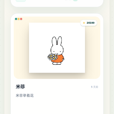
84
C21
MARD
•
MARD_C21
1
%
20100
83
Q5
MARD
•
MARD_Q5
1
%
65
P11
MARD
•
MARD_P11
0
%
59
H22
MARD
•
MARD_H22
0
%
米菲
5 天前
58
H15
米菲举着花
MARD
•
MARD_H15
0
%
54
F20