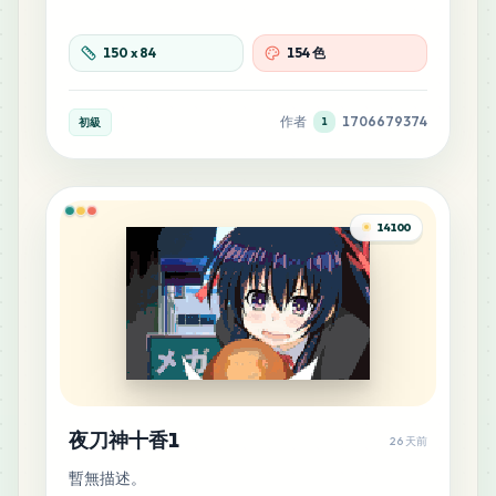
20
E20
150
x
84
154 色
MARD
•
MARD_E20
0
%
作者
1706679374
初級
1
20
G8
MARD
•
MARD_G8
0
%
14100
20
H19
MARD
•
MARD_H19
0
%
19
H8
MARD
•
MARD_H8
0
%
18
P9
夜刀神十香1
MARD
•
MARD_P9
26 天前
0
%
暫無描述。