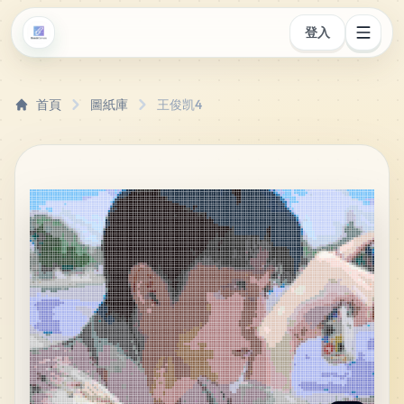
登入
首頁
圖紙庫
王俊凯4