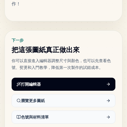
作！
MARD
•
MARD_H5
5
%
標籤
633
A23
MARD
•
MARD_A23
4
%
下一步
611
D17
把這張圖紙真正做出來
MARD
•
MARD_D17
4
%
你可以直接進入編輯器調整尺寸與顏色，也可以先查看色
號、熨燙和入門教學，降低第一次製作的試錯成本。
565
P12
MARD
•
MARD_P12
4
%
打開編輯器
545
H6
MARD
•
MARD_H6
4
%
瀏覽更多圖紙
434
H3
色號與材料清單
MARD
•
MARD_H3
3
%