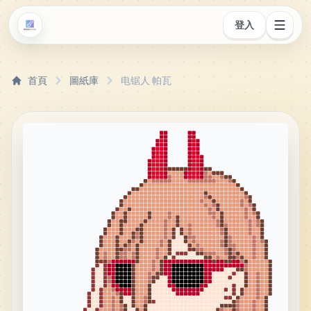
登入
首頁
圖紙庫
电锯人 帕瓦