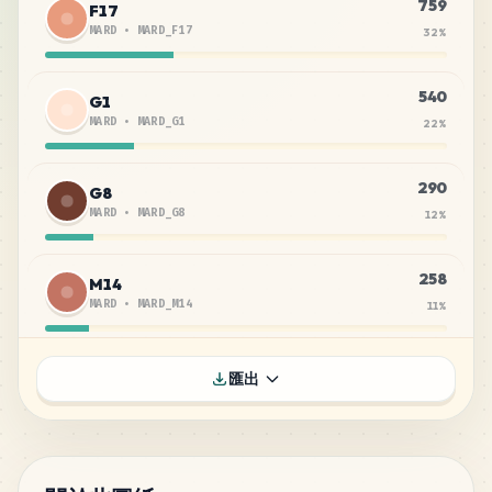
759
F17
MARD
•
MARD_F17
32
%
540
G1
MARD
•
MARD_G1
22
%
290
G8
MARD
•
MARD_G8
12
%
258
M14
MARD
•
MARD_M14
11
%
135
F6
匯出
MARD
•
MARD_F6
6
%
133
F8
MARD
•
MARD_F8
6
%