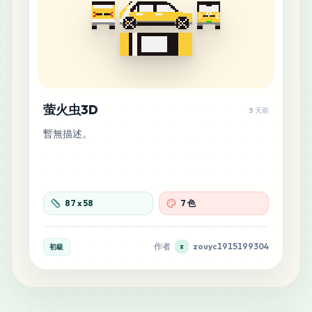
萤火虫3D
5 天前
暫無描述。
87
x
58
7 色
作者
zouyc1915199304
初級
z