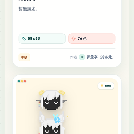
暫無描述。
58
x
63
76 色
作者
罗孟亭（冷冻龙）
中級
罗
806