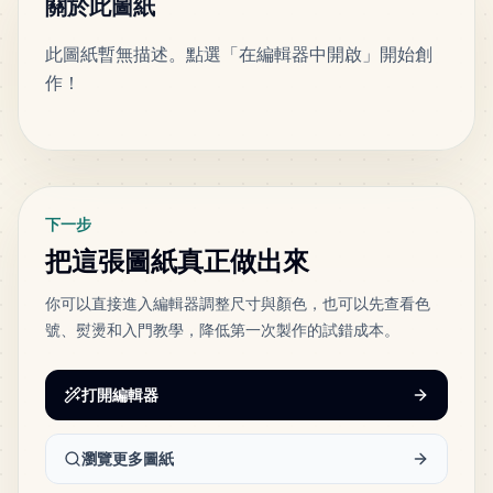
關於此圖紙
此圖紙暫無描述。點選「在編輯器中開啟」開始創
121
H7
作！
MARD
•
MARD_H7
5
%
標籤
96
H2
MARD
•
MARD_H2
4
%
下一步
41
F5
把這張圖紙真正做出來
MARD
•
MARD_F5
2
%
你可以直接進入編輯器調整尺寸與顏色，也可以先查看色
號、熨燙和入門教學，降低第一次製作的試錯成本。
28
C12
MARD
•
MARD_C12
1
%
打開編輯器
瀏覽更多圖紙