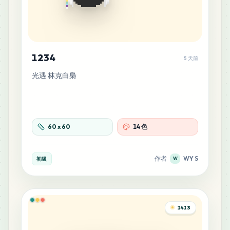
1234
5 天前
光遇 林克白梟
60
x
60
14 色
作者
WY S
初級
W
1413