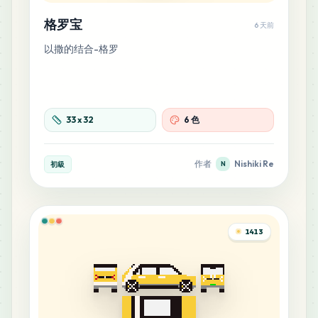
格罗宝
6 天前
以撒的结合-格罗
33
x
32
6 色
作者
Nishiki Re
初級
N
1413