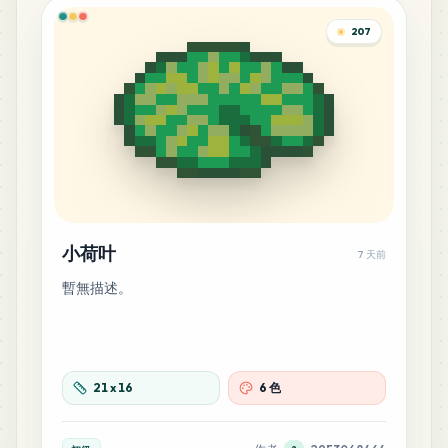
207
小荷叶
7 天前
暫無描述。
21
x
16
6 色