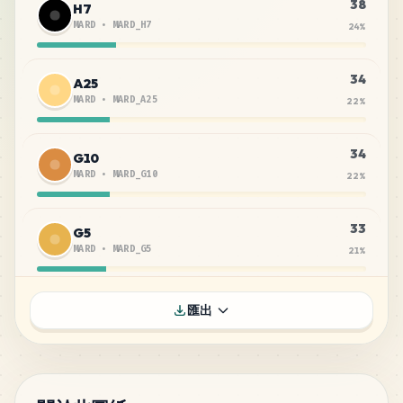
38
H7
MARD
•
MARD_H7
24
%
34
A25
MARD
•
MARD_A25
22
%
34
G10
MARD
•
MARD_G10
22
%
33
G5
MARD
•
MARD_G5
21
%
17
F10
匯出
MARD
•
MARD_F10
11
%
2
H2
MARD
•
MARD_H2
1
%