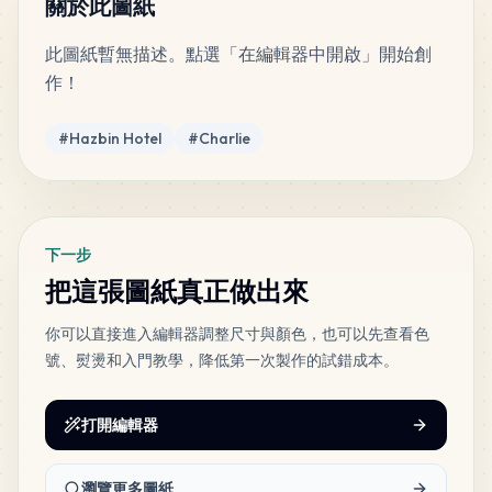
關於此圖紙
此圖紙暫無描述。點選「在編輯器中開啟」開始創
作！
標籤
#
Hazbin Hotel
#
Charlie
下一步
把這張圖紙真正做出來
你可以直接進入編輯器調整尺寸與顏色，也可以先查看色
號、熨燙和入門教學，降低第一次製作的試錯成本。
打開編輯器
瀏覽更多圖紙