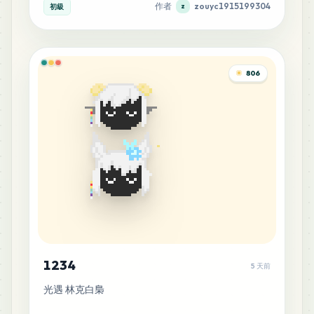
作者
zouyc1915199304
初級
z
806
1234
5 天前
光遇 林克白梟