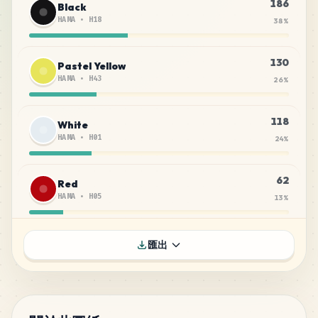
186
Black
HAMA
•
H18
38
%
130
Pastel Yellow
HAMA
•
H43
26
%
118
White
HAMA
•
H01
24
%
62
Red
HAMA
•
H05
13
%
匯出