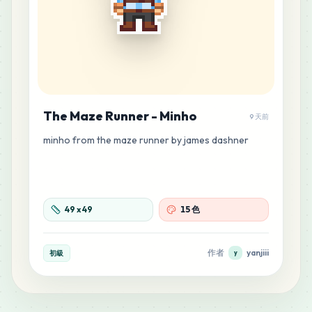
The Maze Runner - Minho
9 天前
minho from the maze runner by james dashner
49
x
49
15 色
作者
yanjiii
初級
y