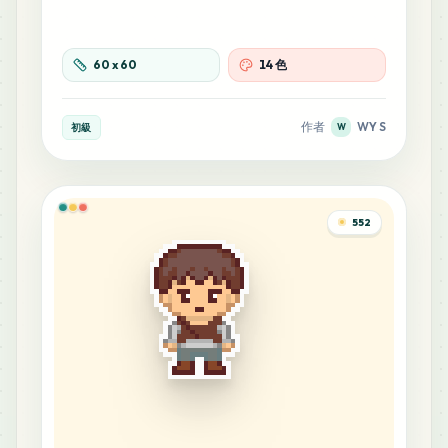
60
x
60
14 色
作者
WY S
初級
W
552