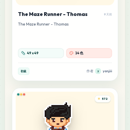
The Maze Runner - Thomas
9 天前
The Maze Runner - Thomas
49
x
49
14 色
作者
yanjiii
初級
y
572