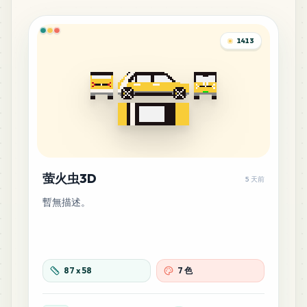
1413
萤火虫3D
5 天前
暫無描述。
87
x
58
7 色