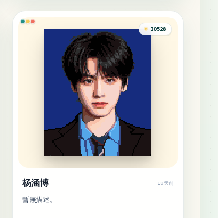
10528
杨涵博
10 天前
暫無描述。