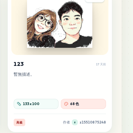
123
17 天前
暫無描述。
133
x
100
68 色
作者
z15510875248
高級
z