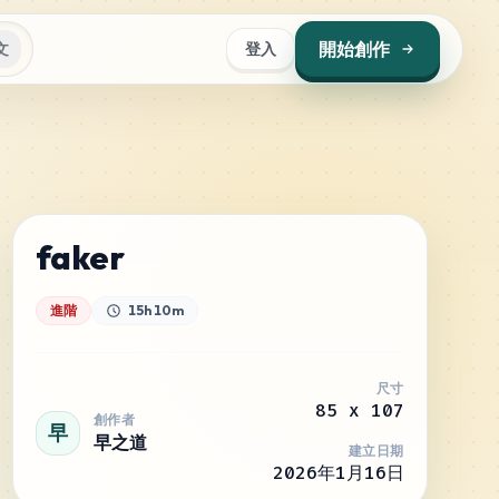
開始創作
文
登入
faker
進階
15h 10m
尺寸
85
x
107
創作者
早
早之道
建立日期
2026年1月16日