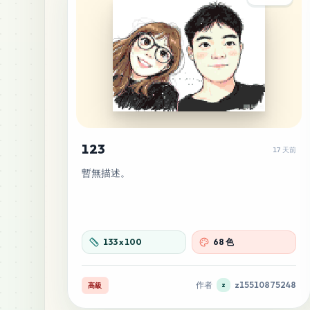
123
17 天前
暫無描述。
133
x
100
68 色
作者
z15510875248
高級
z