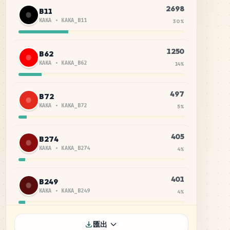
2698
B11
KAKA
•
KAKA_B11
30
%
1250
B62
KAKA
•
KAKA_B62
14
%
497
B72
KAKA
•
KAKA_B72
5
%
405
B274
KAKA
•
KAKA_B274
4
%
401
B249
KAKA
•
KAKA_B249
4
%
363
B56
匯出