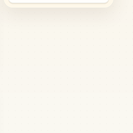
KAKA
•
KAKA_B56
4
%
363
B251
KAKA
•
KAKA_B251
4
%
350
B250
KAKA
•
KAKA_B250
4
%
332
B63
KAKA
•
KAKA_B63
4
%
314
B08
KAKA
•
KAKA_B08
3
%
215
B10
KAKA
•
KAKA_B10
2
%