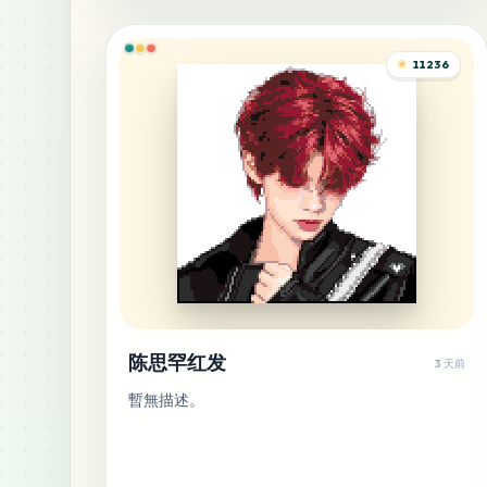
11236
陈思罕红发
3 天前
暫無描述。