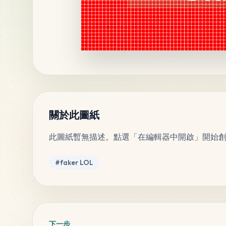
關於此圖紙
此圖紙暫無描述。點選「在編輯器中開啟」開始
標籤
#
faker LOL
下一步