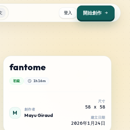
開始創作
文
登入
fantome
初級
1h 16m
尺寸
58
x
58
創作者
M
Mayu Giraud
建立日期
2026年1月24日