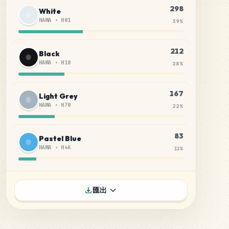
298
White
HAMA
•
H01
39
%
212
Black
HAMA
•
H18
28
%
167
Light Grey
HAMA
•
H70
22
%
83
Pastel Blue
HAMA
•
H46
11
%
匯出