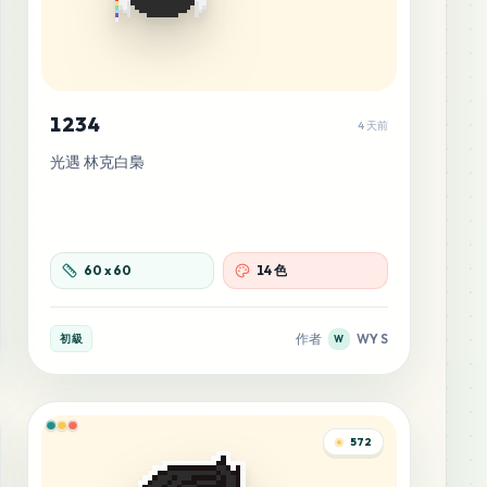
1234
4 天前
光遇 林克白梟
60
x
60
14 色
作者
WY S
初級
W
572