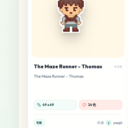
The Maze Runner - Thomas
9 天前
The Maze Runner - Thomas
49
x
49
14 色
作者
yanjiii
初級
y