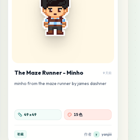
The Maze Runner - Minho
9 天前
minho from the maze runner by james dashner
49
x
49
15 色
作者
yanjiii
初級
y