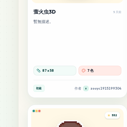
萤火虫3D
5 天前
暫無描述。
87
x
58
7 色
作者
zouyc1915199304
初級
z
552