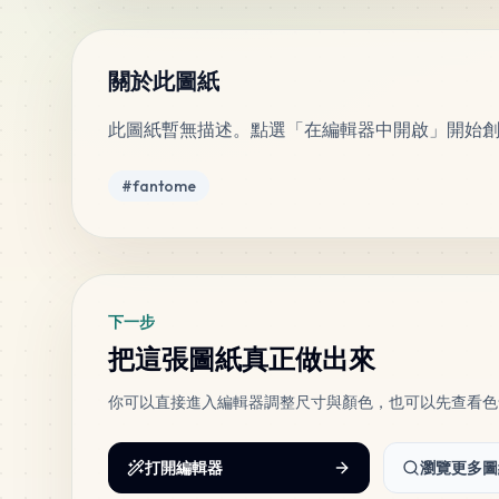
關於此圖紙
此圖紙暫無描述。點選「在編輯器中開啟」開始
標籤
#
fantome
下一步
把這張圖紙真正做出來
你可以直接進入編輯器調整尺寸與顏色，也可以先查看色
打開編輯器
瀏覽更多圖