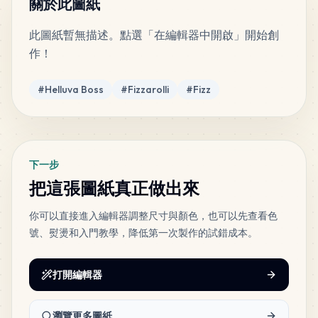
關於此圖紙
此圖紙暫無描述。點選「在編輯器中開啟」開始創
11
Red
作！
HAMA
•
H05
2
%
標籤
#
Helluva Boss
#
Fizzarolli
#
Fizz
下一步
把這張圖紙真正做出來
你可以直接進入編輯器調整尺寸與顏色，也可以先查看色
號、熨燙和入門教學，降低第一次製作的試錯成本。
打開編輯器
瀏覽更多圖紙