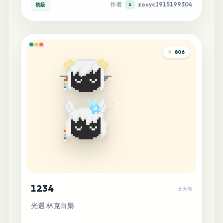
作者
zouyc1915199304
初級
z
806
1234
6 天前
光遇 林克白梟