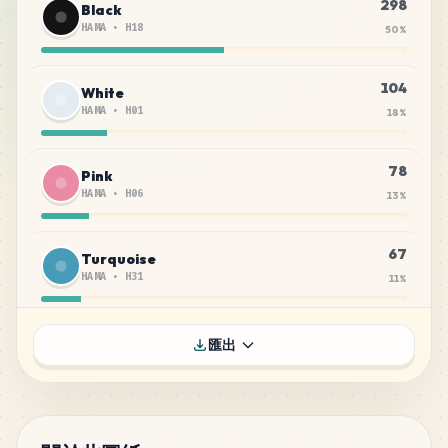
298
Black
HAMA
•
H18
50
%
104
White
HAMA
•
H01
18
%
78
Pink
HAMA
•
H06
13
%
67
Turquoise
HAMA
•
H31
11
%
22
Purple
匯出
HAMA
•
H07
4
%
11
Yellow
HAMA
•
H03
2
%