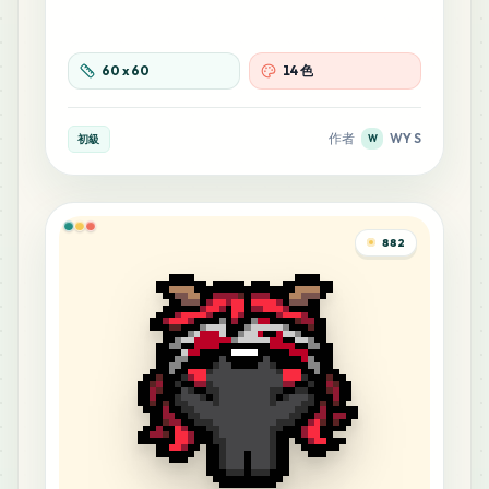
60
x
60
14 色
作者
WY S
初級
W
882