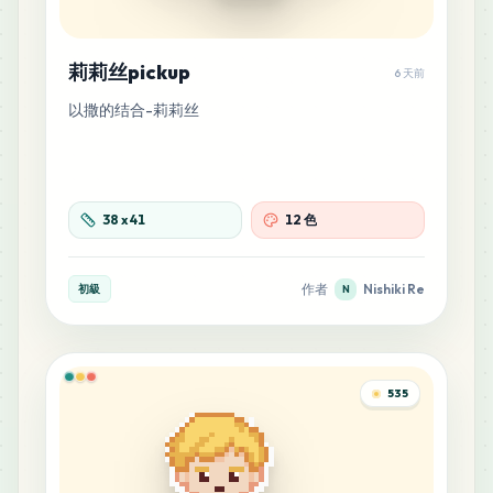
莉莉丝pickup
6 天前
以撒的结合-莉莉丝
38
x
41
12 色
作者
Nishiki Re
初級
N
535