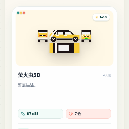
1413
萤火虫3D
6 天前
暫無描述。
87
x
58
7 色