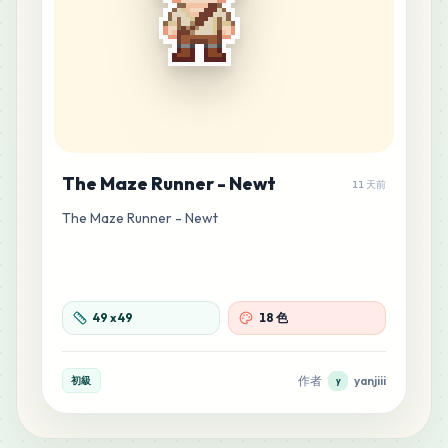
The Maze Runner - Newt
11 天前
The Maze Runner - Newt
49
x
49
18 色
作者
yanjiii
初級
y