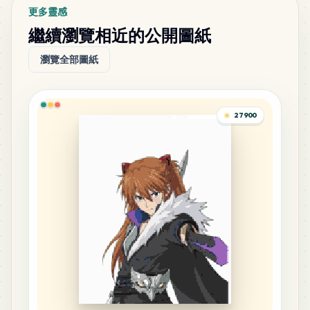
MARD
•
MARD_P9
0
%
更多靈感
繼續瀏覽相近的公開圖紙
64
F11
瀏覽全部圖紙
MARD
•
MARD_F11
0
%
54
H20
27900
MARD
•
MARD_H20
0
%
51
F6
MARD
•
MARD_F6
0
%
42
B15
MARD
•
MARD_B15
0
%
32
R12
MARD
•
MARD_R12
0
%