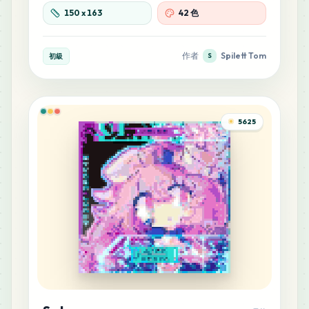
1
E23
150
x
163
42 色
MARD
•
MARD_E23
0
%
作者
Spilett Tom
初級
S
1
H10
MARD
•
MARD_H10
0
%
5625
1
H18
MARD
•
MARD_H18
0
%
1
M9
MARD
•
MARD_M9
0
%
1
M10
MARD
•
MARD_M10
0
%