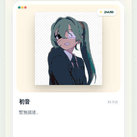
24450
4
B30
MARD
•
MARD_B30
0
%
4
H14
MARD
•
MARD_H14
0
%
3
F14
MARD
•
MARD_F14
0
%
3
Z2
MARD
•
MARD_Z2
0
%
初音
21 天前
暫無描述。
2
E21
MARD
•
MARD_E21
0
%