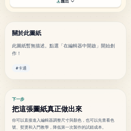
E15
匯出
MARD
•
MARD_E15
1
%
409
H6
MARD
•
MARD_H6
1
%
關於此圖紙
此圖紙暫無描述。點選「在編輯器中開啟」開始創
357
H1
作！
MARD
•
MARD_H1
1
%
標籤
#
卡通
214
H16
MARD
•
MARD_H16
1
%
202
B27
下一步
MARD
•
MARD_B27
1
%
把這張圖紙真正做出來
你可以直接進入編輯器調整尺寸與顏色，也可以先查看色
174
H5
號、熨燙和入門教學，降低第一次製作的試錯成本。
MARD
•
MARD_H5
1
%