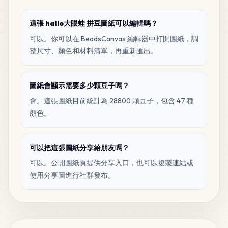
110
M15
MARD
•
MARD_M15
0
%
這張 hallo大眼蛙 拼豆圖紙可以編輯嗎？
可以。你可以在 BeadsCanvas 編輯器中打開圖紙，調
104
整尺寸、顏色和材料清單，再重新匯出。
F19
MARD
•
MARD_F19
0
%
圖紙會顯示需要多少顆豆子嗎？
103
H11
會。這張圖紙目前統計為 28800 顆豆子，包含 47 種
MARD
•
MARD_H11
0
%
顏色。
84
M6
MARD
•
MARD_M6
0
%
可以把這張圖紙分享給朋友嗎？
可以。公開圖紙頁提供分享入口，也可以複製連結或
使用分享圖進行社群發布。
75
M2
MARD
•
MARD_M2
0
%
67
P9