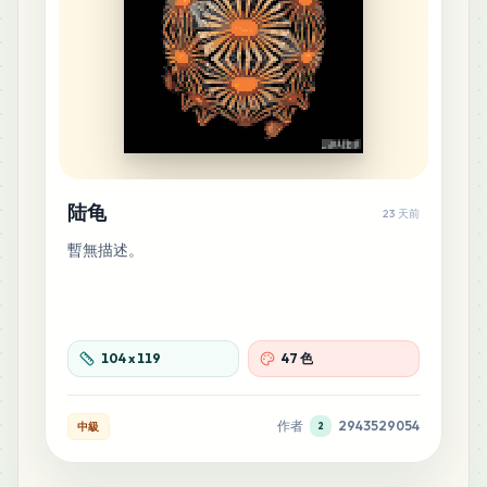
G17
MARD
•
MARD_G17
0
%
13
H17
MARD
•
MARD_H17
0
%
8
G8
MARD
•
MARD_G8
0
%
陆龟
23 天前
暫無描述。
6
H9
MARD
•
MARD_H9
0
%
6
104
x
119
47 色
H23
MARD
•
MARD_H23
0
%
作者
2943529054
中級
2
5
B23
MARD
•
MARD_B23
0
%