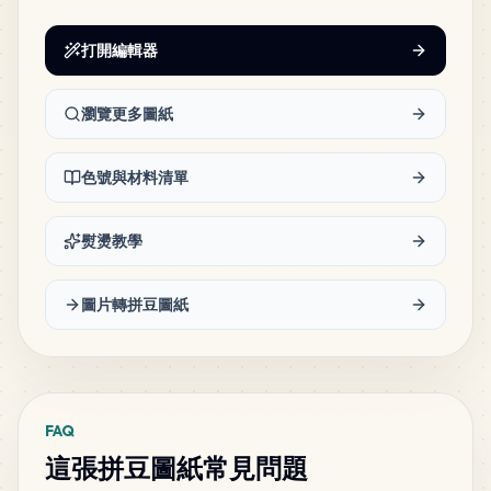
打開編輯器
142
P15
MARD
•
MARD_P15
0
%
瀏覽更多圖紙
125
Q5
MARD
•
MARD_Q5
0
%
色號與材料清單
120
P1
熨燙教學
MARD
•
MARD_P1
0
%
圖片轉拼豆圖紙
116
H3
MARD
•
MARD_H3
0
%
111
H4
FAQ
MARD
•
MARD_H4
0
%
這張拼豆圖紙常見問題