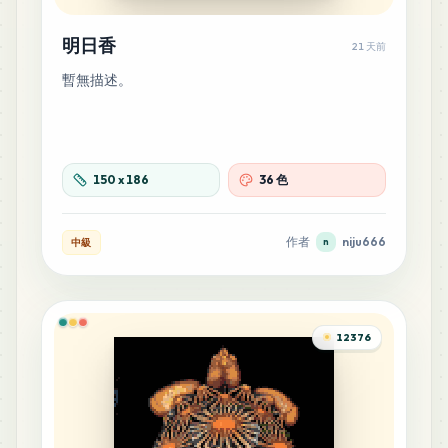
20
M8
明日香
21 天前
MARD
•
MARD_M8
0
%
暫無描述。
18
F21
MARD
•
MARD_F21
0
%
150
x
186
36 色
18
M12
MARD
•
MARD_M12
0
%
作者
niju666
中級
n
14
B32
MARD
•
MARD_B32
0
%
12376
13
F20
MARD
•
MARD_F20
0
%
13