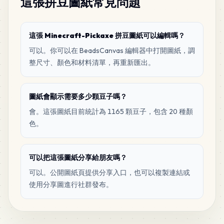
這張拼豆圖紙常見問題
PERLER
•
80-19010
0
%
2
Tan
這張 Minecraft-Pickaxe 拼豆圖紙可以編輯嗎？
PERLER
•
P14
0
%
可以。你可以在 BeadsCanvas 編輯器中打開圖紙，調
整尺寸、顏色和材料清單，再重新匯出。
1
Light Grey
PERLER
•
80-15181
0
%
圖紙會顯示需要多少顆豆子嗎？
會。這張圖紙目前統計為 1165 顆豆子，包含 20 種顏
1
Pewter
色。
PERLER
•
80-15206
0
%
1
可以把這張圖紙分享給朋友嗎？
Toasted Marshmallow
PERLER
•
80-15208
0
%
可以。公開圖紙頁提供分享入口，也可以複製連結或
使用分享圖進行社群發布。
1
Caribbean Sea
PERLER
•
80-15266
0
%