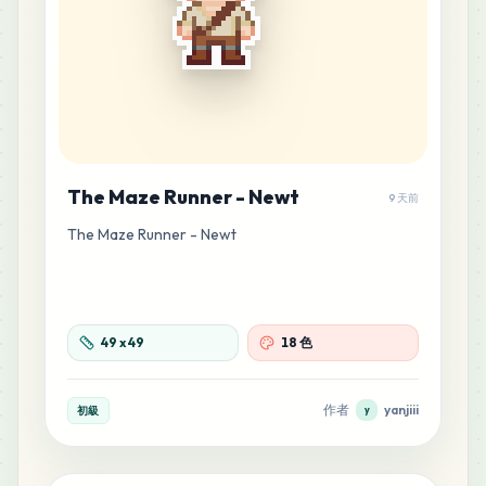
The Maze Runner - Newt
9 天前
The Maze Runner - Newt
49
x
49
18 色
作者
yanjiii
初級
y