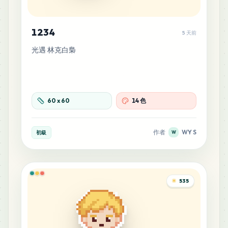
1234
5 天前
光遇 林克白梟
60
x
60
14 色
作者
WY S
初級
W
535