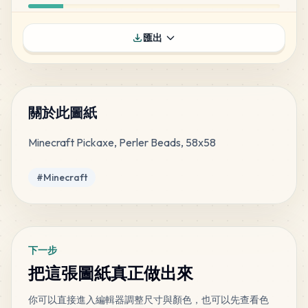
114
Cocoa
匯出
PERLER
•
80-15262
10
%
58
Parrot Green
PERLER
•
P23
5
%
關於此圖紙
Minecraft Pickaxe, Perler Beads, 58x58
40
Stone
PERLER
•
80-15260
3
%
標籤
#
Minecraft
34
Forest
PERLER
•
80-15247
3
%
下一步
21
Gingerbread
把這張圖紙真正做出來
PERLER
•
80-15250
2
%
你可以直接進入編輯器調整尺寸與顏色，也可以先查看色