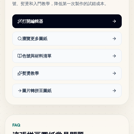
號、熨燙和入門教學，降低第一次製作的試錯成本。
9
Dark Grey
PERLER
•
P24
1
%
打開編輯器
4
Charcoal
PERLER
•
80-15207
0
%
瀏覽更多圖紙
4
Olive
色號與材料清單
PERLER
•
80-15220
0
%
熨燙教學
3
Black
PERLER
•
P02
0
%
圖片轉拼豆圖紙
2
Slate Blue
PERLER
•
80-15252
0
%
FAQ
2
Dark Green