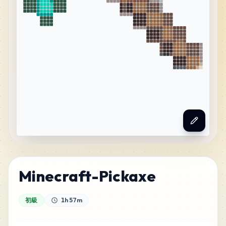
Minecraft-Pickaxe
初級
1h 57m