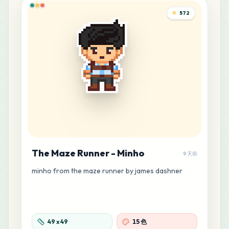
572
The Maze Runner - Minho
9 天前
minho from the maze runner by james dashner
49
x
49
15 色