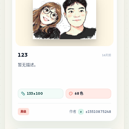
1
%
70
C13
MARD
•
MARD_C13
1
%
42
E20
MARD
•
MARD_E20
0
%
123
16天前
暂无描述。
40
E22
MARD
•
MARD_E22
0
%
36
E17
133
x
100
68 色
MARD
•
MARD_E17
0
%
作者
z15510875248
高级
z
33
C23
MARD
•
MARD_C23
0
%