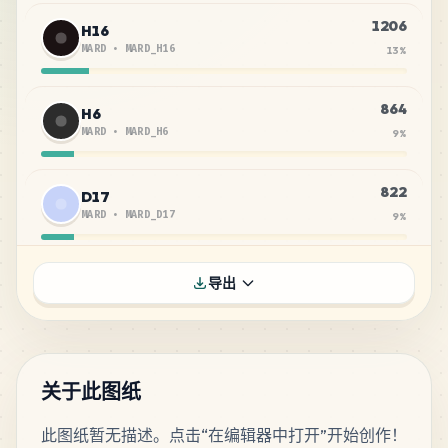
1206
H16
MARD
•
MARD_H16
13
%
864
H6
MARD
•
MARD_H6
9
%
822
D17
MARD
•
MARD_D17
9
%
621
C27
导出
MARD
•
MARD_C27
7
%
510
C18
MARD
•
MARD_C18
5
%
关于此图纸
此图纸暂无描述。点击“在编辑器中打开”开始创作！
360
E23