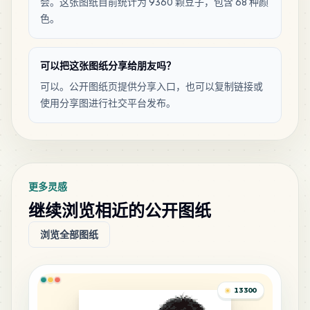
会。这张图纸目前统计为 9360 颗豆子，包含 68 种颜
140
C21
色。
MARD
•
MARD_C21
1
%
137
可以把这张图纸分享给朋友吗？
D19
MARD
•
MARD_D19
1
%
可以。公开图纸页提供分享入口，也可以复制链接或
使用分享图进行社交平台发布。
119
M3
MARD
•
MARD_M3
1
%
106
M10
更多灵感
MARD
•
MARD_M10
1
%
继续浏览相近的公开图纸
浏览全部图纸
76
E21
MARD
•
MARD_E21
1
%
13300
73
C12
MARD
•
MARD_C12