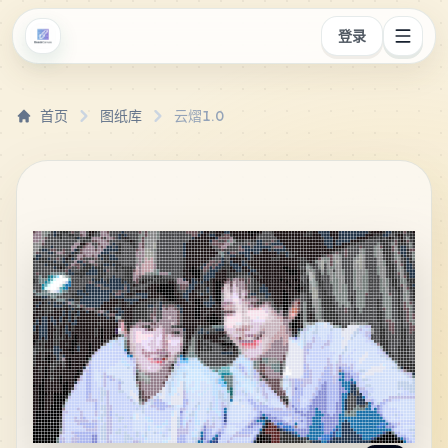
登录
首页
图纸库
云熠1.0