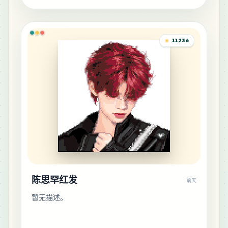
13
H15
MARD
•
MARD_H15
0
%
11236
11
C19
MARD
•
MARD_C19
0
%
10
H2
MARD
•
MARD_H2
0
%
10
M8
MARD
•
MARD_M8
0
%
陈思罕红发
前天
8
C24
暂无描述。
MARD
•
MARD_C24
0
%