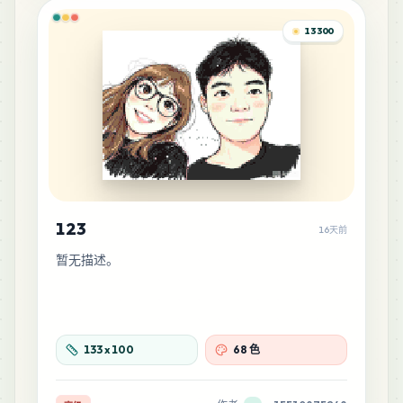
29
H23
13300
MARD
•
MARD_H23
0
%
28
D23
MARD
•
MARD_D23
0
%
23
F11
MARD
•
MARD_F11
0
%
123
16天前
22
C7
暂无描述。
MARD
•
MARD_C7
0
%
21
C29
MARD
•
MARD_C29
0
%
133
x
100
68 色
19
C22