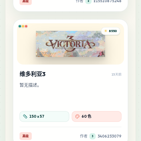
作者
z15510875248
高级
z
MARD
•
MARD_C22
0
%
18
M11
8550
MARD
•
MARD_M11
0
%
17
H20
MARD
•
MARD_H20
0
%
维多利亚3
15天前
15
E8
MARD
•
MARD_E8
0
%
暂无描述。
13
F24
MARD
•
MARD_F24
0
%
150
x
57
60 色
13
H8
MARD
•
MARD_H8
作者
3406233079
高级
3
0
%