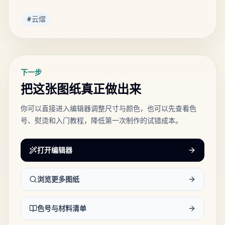
MARD
•
MARD_E23
4
%
标签
#
云熠
344
H7
MARD
•
MARD_H7
4
%
下一步
337
D1
把这张图纸真正做出来
MARD
•
MARD_D1
4
%
你可以直接进入编辑器调整尺寸与颜色，也可以先查看色
号、熨烫和入门教程，降低第一次制作的试错成本。
294
D11
MARD
•
MARD_D11
3
%
打开编辑器
277
M12
MARD
•
MARD_M12
3
%
浏览更多图纸
257
C28
色号与材料清单
MARD
•
MARD_C28
3
%