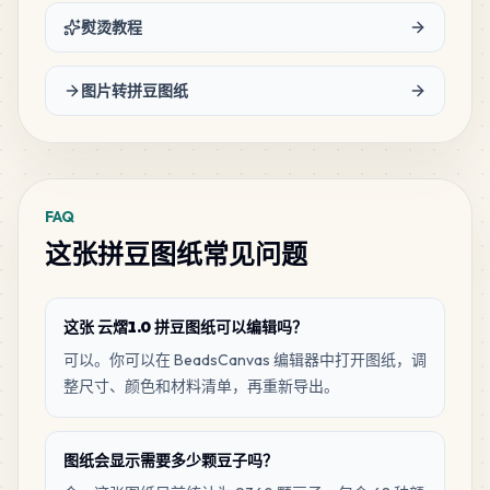
熨烫教程
240
M15
MARD
•
MARD_M15
3
%
图片转拼豆图纸
203
C20
MARD
•
MARD_C20
2
%
FAQ
192
H4
这张拼豆图纸常见问题
MARD
•
MARD_H4
2
%
182
D2
这张 云熠1.0 拼豆图纸可以编辑吗？
MARD
•
MARD_D2
2
%
可以。你可以在 BeadsCanvas 编辑器中打开图纸，调
整尺寸、颜色和材料清单，再重新导出。
166
D16
MARD
•
MARD_D16
2
%
图纸会显示需要多少颗豆子吗？