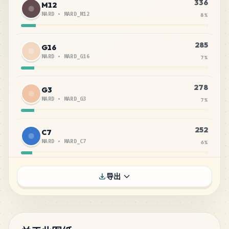
336
M12
MARD
•
MARD_M12
8
%
285
G16
MARD
•
MARD_G16
7
%
278
G3
MARD
•
MARD_G3
7
%
252
C7
MARD
•
MARD_C7
6
%
239
H16
导出
MARD
•
MARD_H16
6
%
224
G17
MARD
•
MARD_G17
5
%