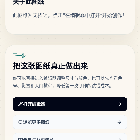
关于此图纸
此图纸暂无描述。点击“在编辑器中打开”开始创作！
213
H6
MARD
•
MARD_H6
5
%
标签
167
M7
MARD
•
MARD_M7
4
%
下一步
把这张图纸真正做出来
124
M4
MARD
•
MARD_M4
3
%
你可以直接进入编辑器调整尺寸与颜色，也可以先查看色
号、熨烫和入门教程，降低第一次制作的试错成本。
97
A12
MARD
•
MARD_A12
2
%
打开编辑器
96
浏览更多图纸
F11
MARD
•
MARD_F11
2
%