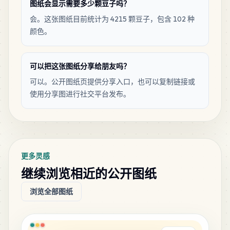
图纸会显示需要多少颗豆子吗？
MARD
•
MARD_F17
1
%
会。这张图纸目前统计为 4215 颗豆子，包含 102 种
颜色。
61
G4
MARD
•
MARD_G4
1
%
可以把这张图纸分享给朋友吗？
58
可以。公开图纸页提供分享入口，也可以复制链接或
H13
MARD
•
MARD_H13
1
%
使用分享图进行社交平台发布。
57
A23
MARD
•
MARD_A23
1
%
更多灵感
55
D24
继续浏览相近的公开图纸
MARD
•
MARD_D24
1
%
浏览全部图纸
52
A10
MARD
•
MARD_A10
1
%