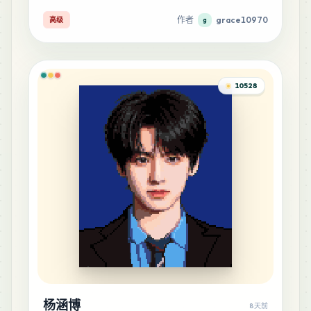
42
G7
作者
grace10970
MARD
•
MARD_G7
高级
g
1
%
41
M13
MARD
•
MARD_M13
1
%
10528
34
A18
MARD
•
MARD_A18
1
%
33
C8
MARD
•
MARD_C8
1
%
33
F10
MARD
•
MARD_F10
1
%
32
A1
杨涵博
8天前
MARD
•
MARD_A1
1
%