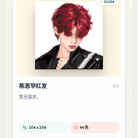
11236
52
M14
MARD
•
MARD_M14
1
%
48
H4
MARD
•
MARD_H4
1
%
46
G21
MARD
•
MARD_G21
1
%
陈思罕红发
昨天
45
G14
MARD
•
MARD_G14
暂无描述。
1
%
45
G15
MARD
•
MARD_G15
1
%
106
x
106
44 色