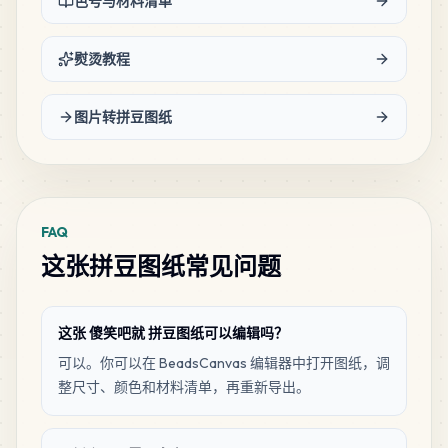
色号与材料清单
95
G12
MARD
•
MARD_G12
2
%
熨烫教程
78
G8
图片转拼豆图纸
MARD
•
MARD_G8
2
%
71
H5
MARD
•
MARD_H5
2
%
FAQ
这张拼豆图纸常见问题
65
H18
MARD
•
MARD_H18
2
%
这张 傻笑吧就 拼豆图纸可以编辑吗？
63
G6
可以。你可以在 BeadsCanvas 编辑器中打开图纸，调
MARD
•
MARD_G6
1
%
整尺寸、颜色和材料清单，再重新导出。
62
F17