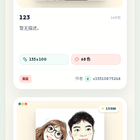
27
G20
MARD
•
MARD_G20
1
%
123
14天前
暂无描述。
26
C29
MARD
•
MARD_C29
1
%
26
133
x
100
68 色
D2
MARD
•
MARD_D2
1
%
作者
z15510875248
高级
z
26
F23
MARD
•
MARD_F23
1
%
13300
24
H19
MARD
•
MARD_H19
1
%
22
F18