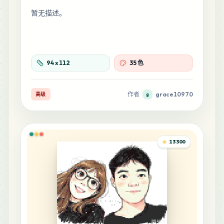
暂无描述。
31
G13
MARD
•
MARD_G13
1
%
94
x
112
35 色
31
M9
MARD
•
MARD_M9
1
%
作者
grace10970
高级
g
30
G9
MARD
•
MARD_G9
1
%
13300
29
E23
MARD
•
MARD_E23
1
%
29
H23
MARD
•
MARD_H23
1
%