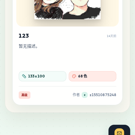
MARD
•
MARD_F18
1
%
21
M5
MARD
•
MARD_M5
0
%
123
14天前
暂无描述。
19
C12
MARD
•
MARD_C12
0
%
18
G19
133
x
100
68 色
MARD
•
MARD_G19
0
%
作者
z15510875248
高级
z
18
H2
MARD
•
MARD_H2
0
%
18
M15
MARD
•
MARD_M15
0
%