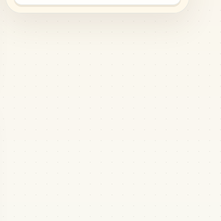
PERLER
•
80-15208
1
%
22
Charcoal
PERLER
•
80-15207
1
%
18
Sage
PERLER
•
80-15254
1
%
7
Tan
PERLER
•
P14
0
%
5
Olive
PERLER
•
80-15220
0
%
4
Gingerbread
PERLER
•
80-15250
0
%