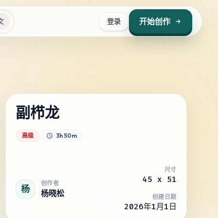
开始创作
文
登录
副栉龙
高级
3h 50m
尺寸
45
x
51
创作者
杨
杨晓松
创建日期
2026年1月1日