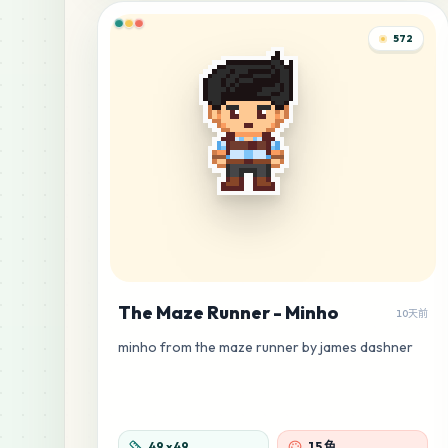
572
The Maze Runner - Minho
10天前
minho from the maze runner by james dashner
49
x
49
15 色