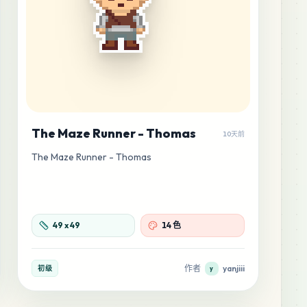
The Maze Runner - Thomas
10天前
The Maze Runner - Thomas
49
x
49
14 色
作者
yanjiii
初级
y