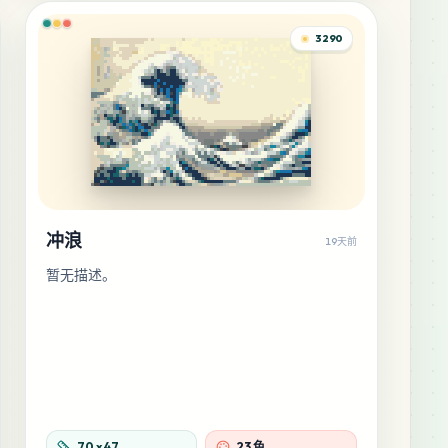
3290
冲浪
19天前
暂无描述。
70
x
47
23 色