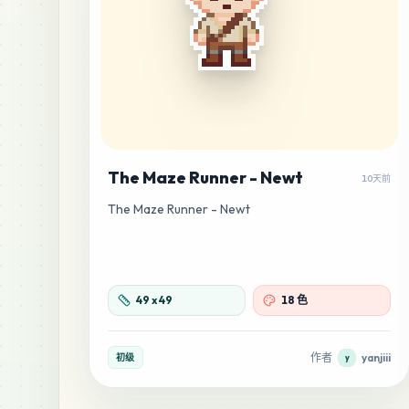
The Maze Runner - Newt
10天前
The Maze Runner - Newt
49
x
49
18 色
作者
yanjiii
初级
y