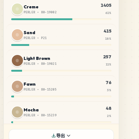
1405
Creme
PERLER
•
80-19002
61
%
415
Sand
PERLER
•
P21
18
%
257
Light Brown
PERLER
•
80-19021
11
%
76
Fawn
PERLER
•
80-15205
3
%
48
Mocha
PERLER
•
80-15239
2
%
23
Toasted Marshmallow
导出