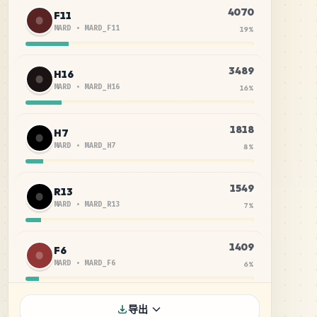
4070
F11
MARD
•
MARD_F11
19
%
3489
H16
MARD
•
MARD_H16
16
%
1818
H7
MARD
•
MARD_H7
8
%
1549
R13
MARD
•
MARD_R13
7
%
1409
F6
MARD
•
MARD_F6
6
%
1263
F8
导出