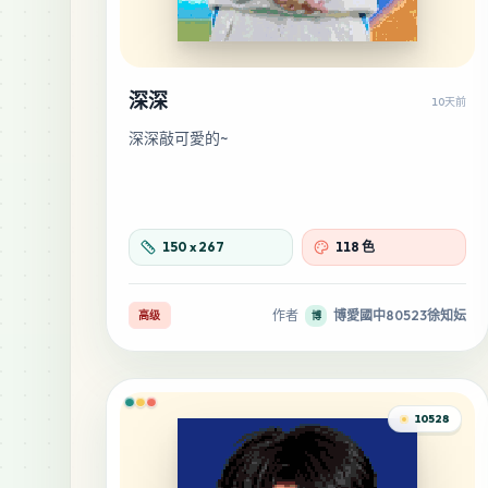
深深
10天前
深深敲可愛的~
150
x
267
118 色
作者
博愛國中80523徐知妘
高级
博
10528