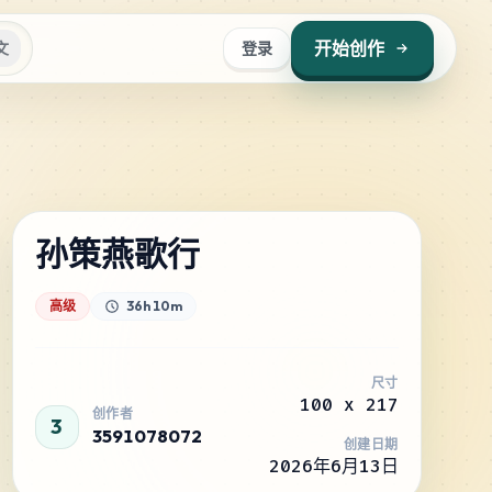
开始创作
文
登录
孙策燕歌行
高级
36h 10m
尺寸
100
x
217
创作者
3
3591078072
创建日期
2026年6月13日