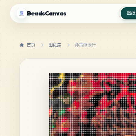
BeadsCanvas
图纸
首页
图纸库
孙策燕歌行