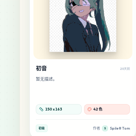
初音
20天前
暂无描述。
150
x
163
42 色
作者
Spilett Tom
初级
S