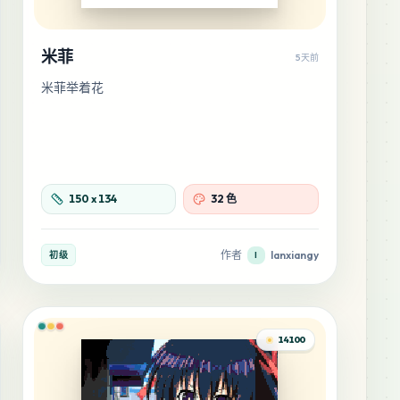
米菲
5天前
米菲举着花
150
x
134
32 色
作者
lanxiangy
初级
l
14100