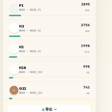
2895
P1
MARD
•
MARD_P1
15
%
2756
H2
MARD
•
MARD_H2
14
%
1998
H1
MARD
•
MARD_H1
10
%
998
H18
MARD
•
MARD_H18
5
%
741
G21
MARD
•
MARD_G21
4
%
723
F20
导出