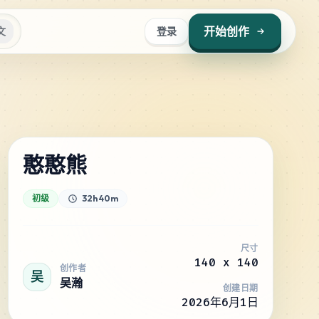
开始创作
文
登录
憨憨熊
初级
32h 40m
尺寸
140
x
140
创作者
吴
吴瀚
创建日期
2026年6月1日