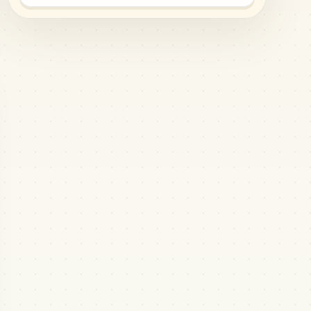
MARD
•
MARD_F20
4
%
628
G14
MARD
•
MARD_G14
3
%
596
G8
MARD
•
MARD_G8
3
%
503
R12
MARD
•
MARD_R12
3
%
443
A23
MARD
•
MARD_A23
2
%
435
F16
MARD
•
MARD_F16
2
%