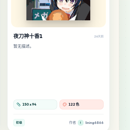
夜刀神十香1
26天前
暂无描述。
150
x
94
122 色
作者
lining6866
初级
l