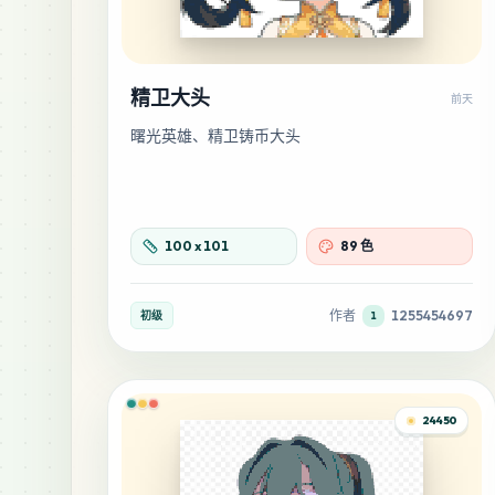
精卫大头
前天
曙光英雄、精卫铸币大头
100
x
101
89 色
作者
1255454697
初级
1
24450