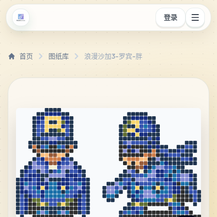
登录
首页
图纸库
浪漫沙加3-罗宾-胖