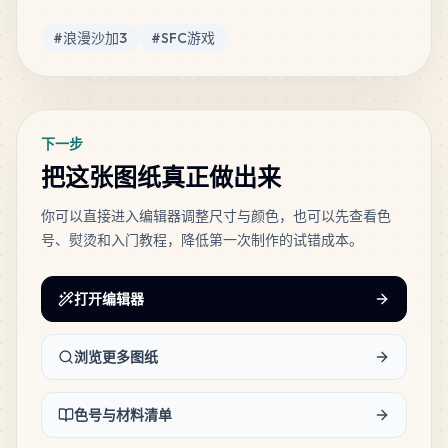
MARD
•
MARD_A20
3
%
标签
#
浪漫沙加3
#
SFC游戏
20
B11
MARD
•
MARD_B11
3
%
下一步
12
F18
把这张图纸真正做出来
MARD
•
MARD_F18
2
%
你可以直接进入编辑器调整尺寸与颜色，也可以先查看色
号、熨烫和入门教程，降低第一次制作的试错成本。
11
G7
MARD
•
MARD_G7
1
%
打开编辑器
9
A18
MARD
•
MARD_A18
1
%
浏览更多图纸
3
H13
色号与材料清单
MARD
•
MARD_H13
0
%