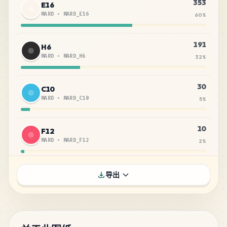
353
E16
MARD
•
MARD_E16
60
%
191
H6
MARD
•
MARD_H6
32
%
30
C10
MARD
•
MARD_C10
5
%
10
F12
MARD
•
MARD_F12
2
%
4
R22
导出
MARD
•
MARD_R22
1
%
3
H18
MARD
•
MARD_H18
1
%