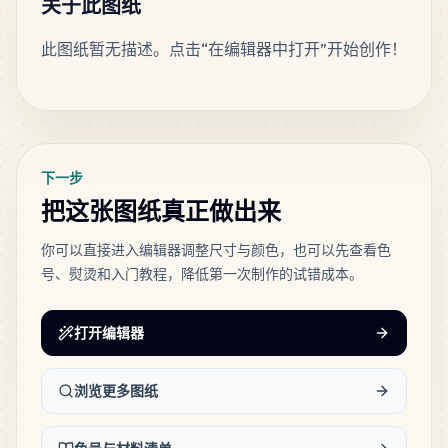
关于此图纸
此图纸暂无描述。点击“在编辑器中打开”开始创作！
2
H12
MARD
•
MARD_H12
0
%
标签
下一步
把这张图纸真正做出来
你可以直接进入编辑器调整尺寸与颜色，也可以先查看色
号、熨烫和入门教程，降低第一次制作的试错成本。
打开编辑器
浏览更多图纸