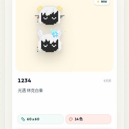
806
1234
5天前
光遇 林克白梟
60
x
60
14 色