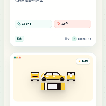
以撒的结合-莉莉丝
38
x
41
12 色
作者
Nishiki Re
初级
N
1413