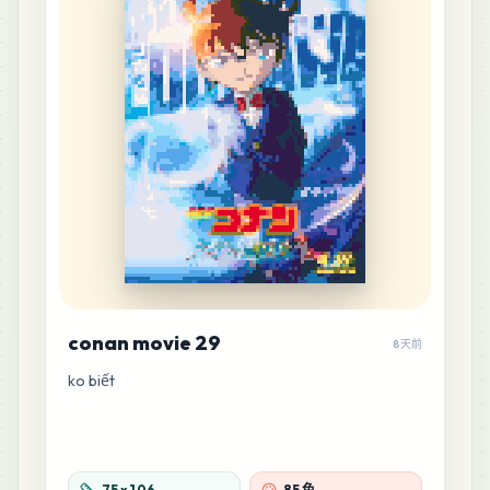
conan movie 29
8天前
ko biết
75
x
106
85 色