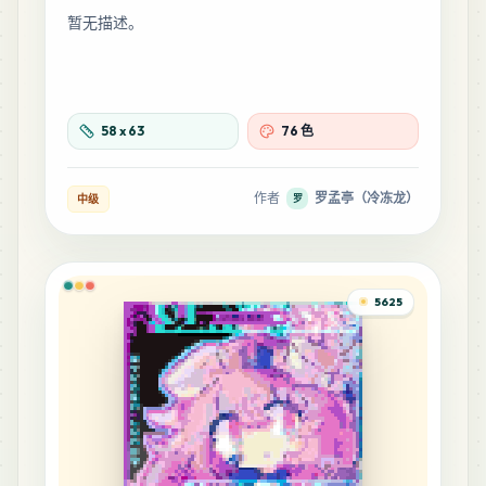
暂无描述。
58
x
63
76 色
作者
罗孟亭（冷冻龙）
中级
罗
5625