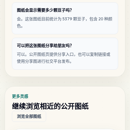
MARD
•
MARD_C13
0
%
图纸会显示需要多少颗豆子吗？
会。这张图纸目前统计为 5379 颗豆子，包含 20 种颜
2
C19
色。
MARD
•
MARD_C19
0
%
1
可以把这张图纸分享给朋友吗？
C20
MARD
•
MARD_C20
0
%
可以。公开图纸页提供分享入口，也可以复制链接或
使用分享图进行社交平台发布。
1
D4
MARD
•
MARD_D4
0
%
更多灵感
继续浏览相近的公开图纸
浏览全部图纸