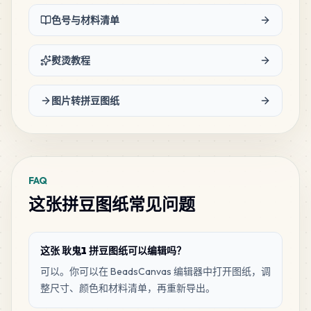
52
C28
色号与材料清单
MARD
•
MARD_C28
1
%
熨烫教程
17
D1
MARD
•
MARD_D1
0
%
图片转拼豆图纸
14
C27
MARD
•
MARD_C27
0
%
FAQ
6
B21
这张拼豆图纸常见问题
MARD
•
MARD_B21
0
%
6
C6
这张 耿鬼1 拼豆图纸可以编辑吗？
MARD
•
MARD_C6
0
%
可以。你可以在 BeadsCanvas 编辑器中打开图纸，调
整尺寸、颜色和材料清单，再重新导出。
5
C13