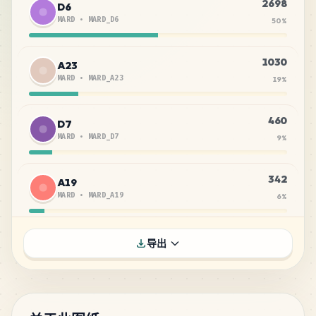
2698
D6
MARD
•
MARD_D6
50
%
1030
A23
MARD
•
MARD_A23
19
%
460
D7
MARD
•
MARD_D7
9
%
342
A19
MARD
•
MARD_A19
6
%
205
C29
导出
MARD
•
MARD_C29
4
%
155
C18
MARD
•
MARD_C18
3
%