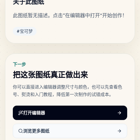
关于此图纸
此图纸暂无描述。点击“在编辑器中打开”开始创作！
92
C12
MARD
•
MARD_C12
2
%
标签
#
宝可梦
92
D2
MARD
•
MARD_D2
2
%
下一步
81
A14
把这张图纸真正做出来
MARD
•
MARD_A14
2
%
你可以直接进入编辑器调整尺寸与颜色，也可以先查看色
号、熨烫和入门教程，降低第一次制作的试错成本。
64
C14
MARD
•
MARD_C14
1
%
打开编辑器
56
C1
MARD
•
MARD_C1
1
%
浏览更多图纸