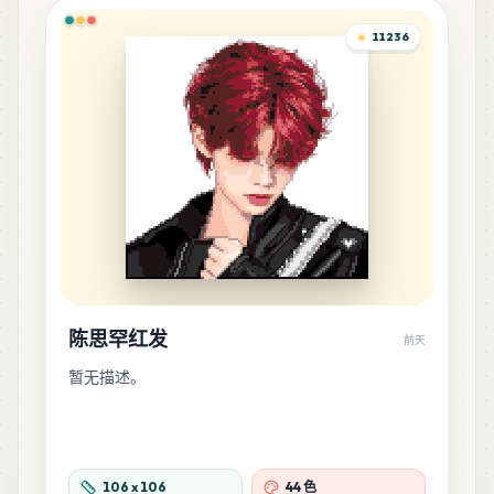
11236
陈思罕红发
前天
暂无描述。
106
x
106
44 色