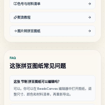
色号与材料清单
16
B10
MARD
•
MARD_B10
3
%
熨烫教程
16
D24
图片转拼豆图纸
MARD
•
MARD_D24
3
%
15
B27
MARD
•
MARD_B27
3
%
FAQ
这张拼豆图纸常见问题
13
M6
MARD
•
MARD_M6
2
%
这张 节制 拼豆图纸可以编辑吗？
12
C2
可以。你可以在 BeadsCanvas 编辑器中打开图纸，调
MARD
•
MARD_C2
2
%
整尺寸、颜色和材料清单，再重新导出。