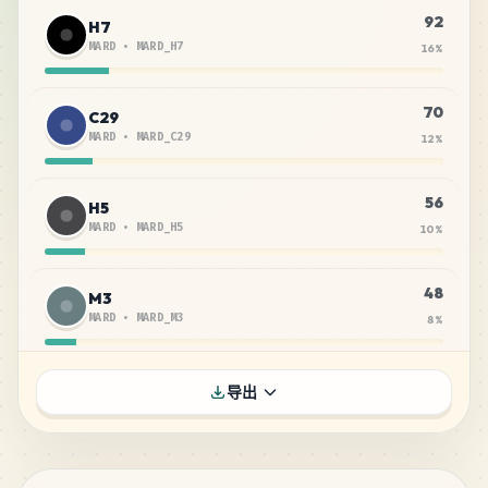
92
H7
MARD
•
MARD_H7
16
%
70
C29
MARD
•
MARD_C29
12
%
56
H5
MARD
•
MARD_H5
10
%
48
M3
MARD
•
MARD_M3
8
%
46
C3
导出
MARD
•
MARD_C3
8
%
28
H2