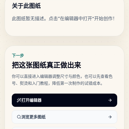
MARD
•
MARD_H2
5
%
关于此图纸
此图纸暂无描述。点击“在编辑器中打开”开始创作！
27
C20
MARD
•
MARD_C20
5
%
标签
25
C24
MARD
•
MARD_C24
4
%
下一步
把这张图纸真正做出来
24
C22
MARD
•
MARD_C22
4
%
你可以直接进入编辑器调整尺寸与颜色，也可以先查看色
号、熨烫和入门教程，降低第一次制作的试错成本。
21
M1
MARD
•
MARD_M1
4
%
打开编辑器
20
浏览更多图纸
C14
MARD
•
MARD_C14
3
%