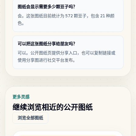
11
C15
图纸会显示需要多少颗豆子吗？
MARD
•
MARD_C15
2
%
会。这张图纸目前统计为 572 颗豆子，包含 21 种颜
色。
9
C13
MARD
•
MARD_C13
2
%
可以把这张图纸分享给朋友吗？
8
可以。公开图纸页提供分享入口，也可以复制链接或
C26
MARD
•
MARD_C26
1
%
使用分享图进行社交平台发布。
8
D3
MARD
•
MARD_D3
1
%
更多灵感
7
M15
继续浏览相近的公开图纸
MARD
•
MARD_M15
1
%
浏览全部图纸