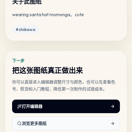
关于此图纸
wearing santa hat momonga，cute
62
Peach
PERLER
•
80-19033
3
%
标签
#
chiikawa
51
Gingerbread
PERLER
•
80-15250
3
%
下一步
47
Toasted Marshmallow
把这张图纸真正做出来
PERLER
•
80-15208
2
%
你可以直接进入编辑器调整尺寸与颜色，也可以先查看色
号、熨烫和入门教程，降低第一次制作的试错成本。
38
Cranapple
PERLER
•
80-19096
2
%
打开编辑器
32
Honey
PERLER
•
80-15249
2
%
浏览更多图纸