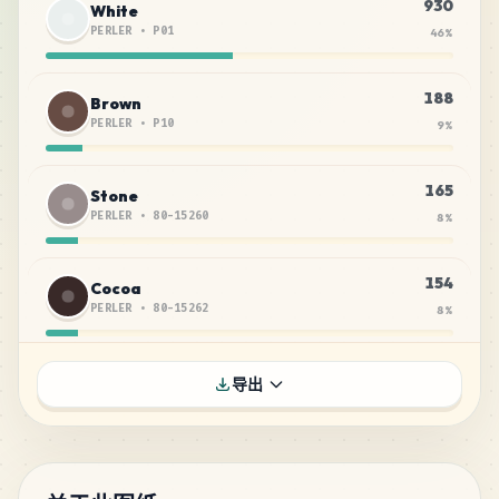
930
White
PERLER
•
P01
46
%
188
Brown
PERLER
•
P10
9
%
165
Stone
PERLER
•
80-15260
8
%
154
Cocoa
PERLER
•
80-15262
8
%
133
Robin's Egg
导出
PERLER
•
80-15202
7
%
90
Frosted Lilac
PERLER
•
80-15267
4
%