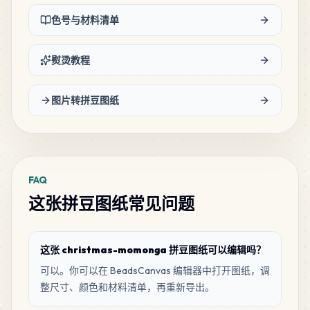
24
Hot Coral
色号与材料清单
PERLER
•
P17
1
%
熨烫教程
15
Flamingo
PERLER
•
80-15203
1
%
图片转拼豆图纸
14
Cherry
PERLER
•
80-15961
1
%
FAQ
12
Red
这张拼豆图纸常见问题
PERLER
•
P04
1
%
11
Butterscotch
这张 christmas-momonga 拼豆图纸可以编辑吗？
PERLER
•
P22
1
%
可以。你可以在 BeadsCanvas 编辑器中打开图纸，调
整尺寸、颜色和材料清单，再重新导出。
11
Dark Grey