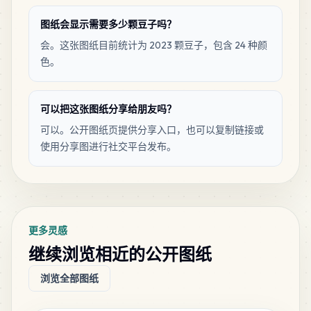
PERLER
•
P24
1
%
图纸会显示需要多少颗豆子吗？
会。这张图纸目前统计为 2023 颗豆子，包含 24 种颜
10
Light Grey
色。
PERLER
•
80-15181
0
%
10
可以把这张图纸分享给朋友吗？
Mist
PERLER
•
80-15215
0
%
可以。公开图纸页提供分享入口，也可以复制链接或
使用分享图进行社交平台发布。
8
Rust
PERLER
•
80-19020
0
%
8
Grey
更多灵感
PERLER
•
P03
0
%
继续浏览相近的公开图纸
浏览全部图纸
5
Light Brown
PERLER
•
80-19021
0
%