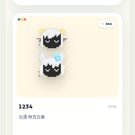
806
1234
5天前
光遇 林克白梟