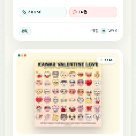
60
x
60
14 色
作者
WY S
初级
W
3364