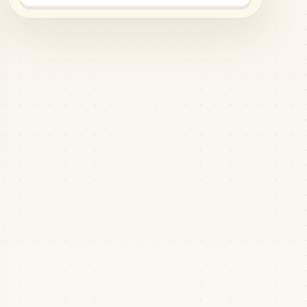
MARD
•
MARD_H6
1
%
357
H1
MARD
•
MARD_H1
1
%
214
H16
MARD
•
MARD_H16
1
%
202
B27
MARD
•
MARD_B27
1
%
174
H5
MARD
•
MARD_H5
1
%
142
P15
MARD
•
MARD_P15
0
%