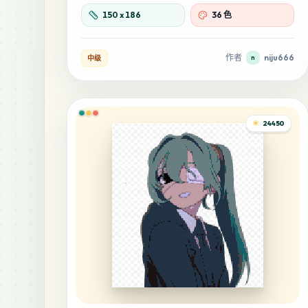
150
x
186
36 色
作者
niju666
中级
n
24450