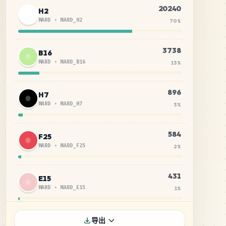
20240
H2
MARD
•
MARD_H2
70
%
3738
B16
MARD
•
MARD_B16
13
%
896
H7
MARD
•
MARD_H7
3
%
584
F25
MARD
•
MARD_F25
2
%
431
E15
MARD
•
MARD_E15
1
%
409
H6
导出