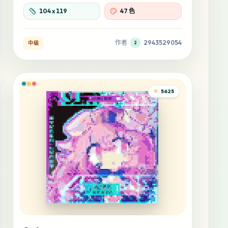
104
x
119
47 色
作者
2943529054
中级
2
5625