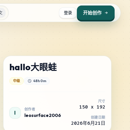
开始创作
文
登录
hallo大眼蛙
中级
48h 0m
尺寸
150
x
192
创作者
l
leosurface2006
创建日期
2026年6月21日