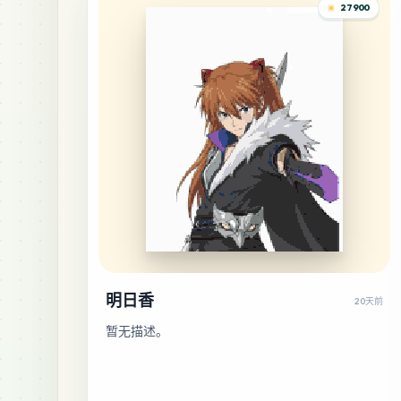
27900
明日香
20天前
暂无描述。