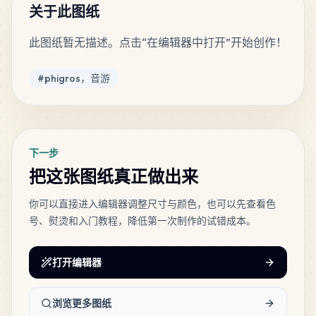
MARD
•
MARD_R4
3
%
关于此图纸
此图纸暂无描述。点击“在编辑器中打开”开始创作！
41
A15
MARD
•
MARD_A15
3
%
标签
#
phigros，音游
36
B17
MARD
•
MARD_B17
3
%
下一步
36
B26
把这张图纸真正做出来
MARD
•
MARD_B26
3
%
你可以直接进入编辑器调整尺寸与颜色，也可以先查看色
号、熨烫和入门教程，降低第一次制作的试错成本。
33
B18
MARD
•
MARD_B18
3
%
打开编辑器
23
H16
MARD
•
MARD_H16
2
%
浏览更多图纸