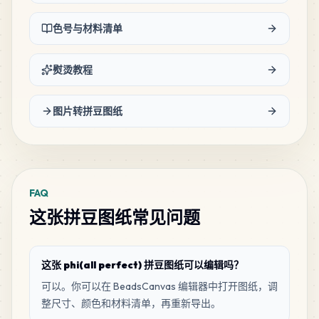
17
P15
色号与材料清单
MARD
•
MARD_P15
1
%
熨烫教程
15
A22
MARD
•
MARD_A22
1
%
图片转拼豆图纸
9
B1
MARD
•
MARD_B1
1
%
FAQ
7
R19
这张拼豆图纸常见问题
MARD
•
MARD_R19
1
%
4
A4
这张 phi(all perfect) 拼豆图纸可以编辑吗？
MARD
•
MARD_A4
0
%
可以。你可以在 BeadsCanvas 编辑器中打开图纸，调
整尺寸、颜色和材料清单，再重新导出。
3