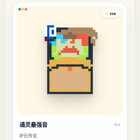
598
1
H5
MARD
•
MARD_H5
0
%
通灵最强音
昨天
炉石传说