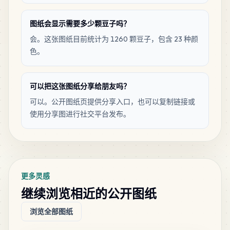
B29
MARD
•
MARD_B29
0
%
图纸会显示需要多少颗豆子吗？
会。这张图纸目前统计为 1260 颗豆子，包含 23 种颜
1
A3
色。
MARD
•
MARD_A3
0
%
1
可以把这张图纸分享给朋友吗？
A5
MARD
•
MARD_A5
0
%
可以。公开图纸页提供分享入口，也可以复制链接或
使用分享图进行社交平台发布。
1
B13
MARD
•
MARD_B13
0
%
1
B15
更多灵感
MARD
•
MARD_B15
0
%
继续浏览相近的公开图纸
浏览全部图纸
1
B32
MARD
•
MARD_B32
0
%