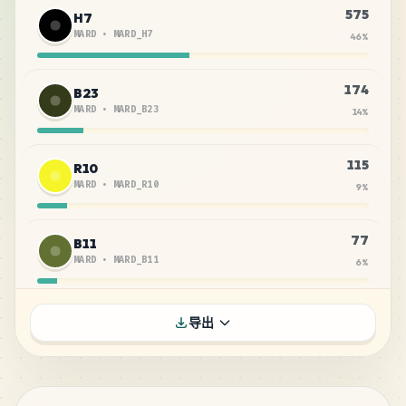
575
H7
MARD
•
MARD_H7
46
%
174
B23
MARD
•
MARD_B23
14
%
115
R10
MARD
•
MARD_R10
9
%
77
B11
MARD
•
MARD_B11
6
%
46
H6
导出
MARD
•
MARD_H6
4
%
43
R4