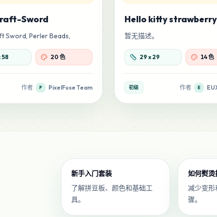
raft-Sword
Hello kitty strawberry
t Sword, Perler Beads,
暂无描述。
x
58
20 色
29
x
29
14 色
作者
PixelFuse Team
作者
EU
初级
P
E
新手入门套装
如何熨烫
了解拼豆板、颜色和基础工
减少变形
具。
骤。