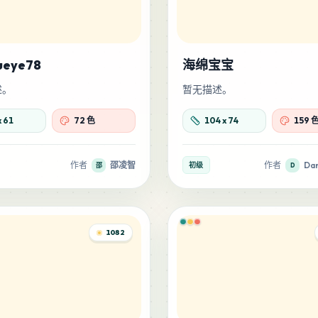
ueye78
海绵宝宝
述。
暂无描述。
x
61
72 色
104
x
74
159 
作者
邵凌智
作者
Dan
初级
邵
D
1082