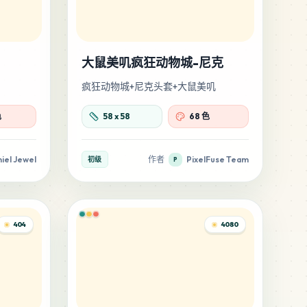
大鼠美叽疯狂动物城-尼克
疯狂动物城+尼克头套+大鼠美叽
色
58
x
58
68 色
iel Jewel
作者
PixelFuse Team
初级
P
404
4080