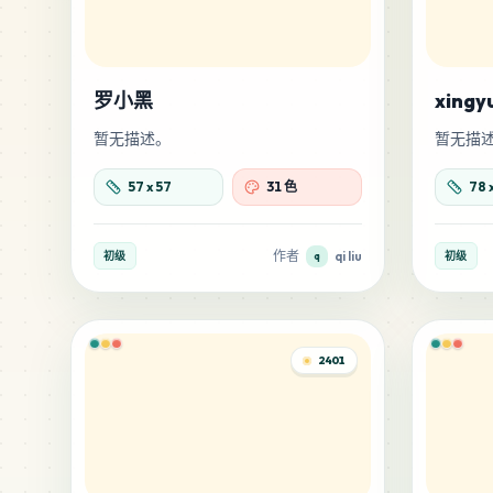
罗小黑
xingy
暂无描述。
暂无描
57
x
57
31 色
78
作者
qi liu
初级
初级
q
2401