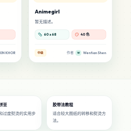
Animegirl
暂无描述。
60
x
68
40 色
XIN KHOR
作者
Wentian Shen
中级
W
拼豆
胶带法教程
和过度熨烫的实用步
适合较大图纸的转移和熨烫方
法。